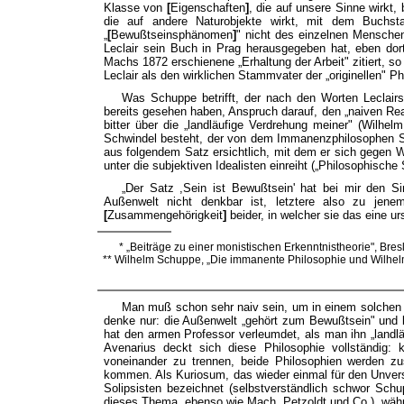
Klasse von
[
Eigenschaften
]
, die auf unsere Sinne wirkt
die auf andere Naturobjekte wirkt, mit dem Buchs
„
[
Bewußtseinsphänomen
]
" nicht des einzelnen Menschen
Leclair sein Buch in Prag herausgegeben hat, eben do
Machs 1872 erschienene „Erhaltung der Arbeit" zitiert, so
Leclair als den wirklichen Stammvater der „originellen"
Was Schuppe betrifft, der nach den Worten Leclairs*
bereits gesehen haben, Anspruch darauf, den „naiven Real
bitter über die „landläufige Verdrehung meiner" (Wilhe
Schwindel besteht, der von dem Immanenzphilosophen Sc
aus folgendem Satz ersichtlich, mit dem er sich gegen 
unter die subjektiven Idealisten einreiht („Philosophische S
„Der Satz ,Sein ist Bewußtsein' hat bei mir den S
Außenwelt nicht denkbar ist, letztere also zu jene
[
Zusammengehörigkeit
]
beider, in welcher sie das eine 
* „Beiträge zu einer monistischen Erkenntnistheorie", Bres
** Wilhelm Schuppe, „Die immanente Philosophie und Wilhelm W
Man muß schon sehr naiv sein, um in einem solchen 
denke nur: die Außenwelt „gehört zum Bewußtsein" und b
hat den armen Professor verleumdet, als man ihn „landläuf
Avenarius deckt sich diese Philosophie vollständig:
voneinander zu trennen, beide Philosophien werden z
kommen. Als Kuriosum, das wieder einmal für den Unvers
Solipsisten bezeichnet (selbstverständlich schwor Schup
dieses Thema, ebenso wie Mach, Petzoldt und Co.), währe