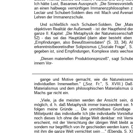
Ich hätte Lust, Basarows Ausspruch: „Die Sinnesvorstellu
an einen halbwegs vernünftigen Immanenzphilosophen z
Leclair und Schubert-Soldern dies mit Mach und Avena
Lehren der Immanenzschule.
Und schließlich noch Schubert-Soldern. Der „Mate
objektiven Realität der Außenwelt - ist der Hauptfeind d
ganze II. Kapitel: „Die Metaphysik der Naturwissenschaf
52) - das sei das Hauptübel (darin aber besteht ebe
„Empfindungen, also Bewußtseinsdaten" (S. 33, 34). Al
erkenntnistbeoretisdher Solipsismus („Soziale Frage", S
gegeben ist, sind Empfindungen, Komplexe stets wechsel
„Diesen materiellen Produktionsprozeß", sagt Schuber
innern Vor-
gange und Motive gemacht, wie die Naturwissens
individuellen Innenwelten." („Soz. Fr.", S. XVIII.) D
Materialismus und dem philosophischen Materialismus ü
Machs gar nicht ein.
„Viele, ja die meisten werden der Ansicht sein, d
möglich, d. h. daß Metaphysik immer transzendent sei. Na
folgen meine Gründe ... Die unmittelbare Grundlage 
Mittelpunkt das individuelle Ich (die individuelle Vorstel
noch dieses Ich ohne die übrige Welt denkbar: mit Verni
erscheint, mit der Vernichtung der übrigen Welt bleibt au
sondern nur begrifflich von ihr geschieden werden kann. 
mit ihm die ganze Welt vernichtet sein ..." (Ebenda, S. XX