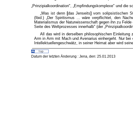
„Prinzipialkoordination", „Empfindungskomplexe" und die so
„Was ist denn
[
das Jenseits
]
vom solipsistischen St
(Ibid.) „Der Spiritismus ... wäre verpflichtet, den Na
Materialismus der Naturwissenschaft gegen ihn zu Felde g
Seite des Weltprozesses innerhalb" (der „Prinzipialkoor
All das wird in derselben philosophischen Einleitung 
Arm in Arm mit Mach und Avenarius einhergeht. Nur bei 
Intellektuellengeschwätz, in seiner Heimat aber wird sei
Datum der letzten Änderung :
Jena, den: 25.01.2013