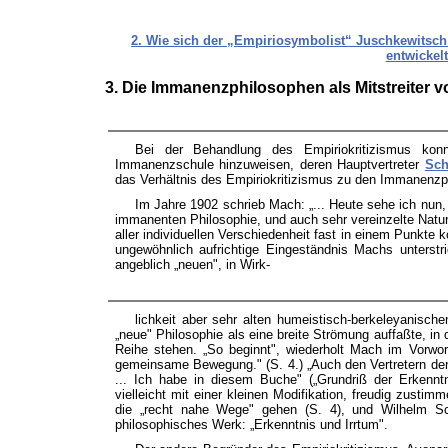
2. Wie sich der „Empiriosymbolist“ Juschkewitsch
entwickel
3. Die Immanenzphilosophen als Mitstreiter 
Bei der Behandlung des Empiriokritizismus konn
Immanenzschule hinzuweisen, deren Hauptvertreter
Sc
das Verhältnis des Empiriokritizismus zu den Immanenzp
Im Jahre 1902 schrieb Mach: „... Heute sehe ich nun, 
immanenten Philosophie, und auch sehr vereinzelte Natu
aller individuellen Verschiedenheit fast in einem Punkte 
ungewöhnlich aufrichtige Eingeständnis Machs unterstr
angeblich „neuen", in Wirk-
lichkeit aber sehr alten humeistisch-berkeleyanisch
„neue" Philosophie als eine breite Strömung auffaßte, in 
Reihe stehen. „So beginnt", wiederholt Mach im Vorwor
gemeinsame Bewegung." (S. 4.) „Auch den Vertretern der
... Ich habe in diesem Buche" („Grundriß der Erkenn
vielleicht mit einer kleinen Modifikation, freudig zustim
die „recht nahe Wege" gehen (S. 4), und Wilhelm S
philosophisches Werk: „Erkenntnis und Irrtum".