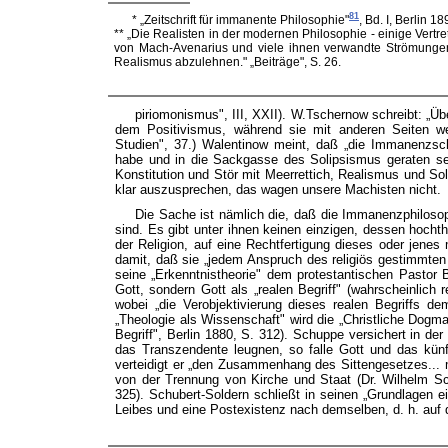
81
* „Zeitschrift für immanente Philosophie"
, Bd. I, Berlin 18
** „Die Realisten in der modernen Philosophie - einige Vert
von Mach-Avenarius und viele ihnen verwandte Strömungen
Realismus abzulehnen." „Beiträge", S. 26.
piriomonismus", III, XXII). W.Tschernow schreibt: „Ü
dem Positivismus, während sie mit anderen Seiten we
Studien", 37.) Walentinow meint, daß „die Immanenzsc
habe und in die Sackgasse des Solipsismus geraten sei"
Konstitution und Stör mit Meerrettich, Realismus und 
klar auszusprechen, das wagen unsere Machisten nicht.
Die Sache ist nämlich die, daß die Immanenzphiloso
sind. Es gibt unter ihnen keinen einzigen, dessen hochthe
der Religion, auf eine Rechtfertigung dieses oder jenes 
damit, daß sie „jedem Anspruch des religiös gestimmte
seine „Erkenntnistheorie" dem protestantischen Pastor
Gott, sondern Gott als „realen Begriff" (wahrscheinlic
wobei „die Verobjektivierung dieses realen Begriffs de
„Theologie als Wissenschaft" wird die „Christliche Dog
Begriff", Berlin 1880, S. 312). Schuppe versichert in d
das Transzendente leugnen, so falle Gott und das künfti
verteidigt er „den Zusammenhang des Sittengesetzes... m
von der Trennung von Kirche und Staat (Dr. Wilhelm Sc
325). Schubert-Soldern schließt in seinen „Grundlagen e
Leibes und eine Postexistenz nach demselben, d. h. auf die