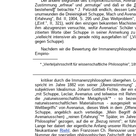
Der andere Begründer des Empiriokritizismus, Avenar
Zustimmung „erfreue" und „ermutige" und daß er die „
[
bestehend
]
" betrachte.* J. Petzoldt endlich, dessen Leh
unumwunden die Dreieinigkeit Schuppe, Mach und Avenariu
Erfahrung", Bd. II, 1904, S. 295 und „Das Weltproblem"
(„Einf.", II, 321), wohl den einzigen bekannten Machist
ihm abzugrenzen versuchte, wofür Avenarius' Schüler v
zitierten Worte über Schuppe in seiner Anmerkung zu
„vielleicht intensiver als gerade nötig ausgefallen ist" („
gegen Schuppe).
Nachdem wir die Bewertung der Immanenzphilosophen 
Empirio-
* „Vierteljahrsschrift für wissenschaftliche Philosophie", 189
kritiker durch die Immanenzphilosophen übergehen. Le
spricht im Jahre 1882 von seiner „Übereinstimmung" „
subjektiven Idealismus Johann Gottlieb Fichte, der ein
„mit Schuppe, Leclair, Avenarius und teilweise mit Reh
die „naturwissenschaftliche Metaphysik"* - so bez
naturwissenschaftlichen Materialismus - ausgespiel
Weltbegriffs" von Avenarius, dieses Werk in dem „Offene
Schuppe, angeblich auch verteidige. „Mein Begriff de
Avenariusschen) „,reinen Erfahrung'."** Später, im Jah
Philosophie" gezogen, auf die er „Bezug nimmt"; er f
Lange her datiert der eigentliche Anfang unserer Richtu
Neukantianer
Riehl
, den Franzosen Ch. Renouvier usw.**
Nummer der speziellen philosophischen Zeitschrift der 