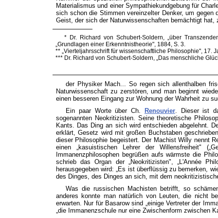
Materialismus und einer Sympathiekundgebung für Charle
sich schon die Stimmen vereinzelter Denker, um gegen
Geist, der sich der Naturwissenschaften bemächtigt hat, 
* Dr. Richard von Schubert-Soldern, „über Transzende
„Grundlagen einer Erkenntnistheorie", 1884, S. 3.
** „Vierteljahrsschrift für wissenschaftliche Philosophie", 17. 
*** Dr. Richard von Schubert-Soldern, „Das menschliche Glück 
der Physiker Mach... So regen sich allenthalben fri
Naturwissenschaft zu zerstören, und man beginnt wie
einen besseren Eingang zur Wohnung der Wahrheit zu su
Ein paar Worte über Ch.
Renouvier
. Dieser ist d
sogenannten Neokritizisten. Seine theoretische Philo
Kants. Das Ding an sich wird entschieden abgelehnt. 
erklärt, Gesetz wird mit großen Buchstaben geschrieben
dieser Philosophie begeistert. Der Machist Willy nennt 
einen „kasuistischen Lehrer der Willensfreiheit" 
Immanenzphilosophen begrüßen aufs wärmste die Philos
schrieb das Organ der „Neokritizisten", „L'Année Phil
herausgegeben wird: „Es ist überflüssig zu bemerken, wie
des Dinges, des Dinges an sich, mit dem neokritizistisch
Was die russischen Machisten betrifft, so schäme
anderes konnte man natürlich von Leuten, die nicht 
erwarten. Nur für Basarow sind „einige Vertreter der Imma
„die Immanenzschule nur eine Zwischenform zwischen Kan