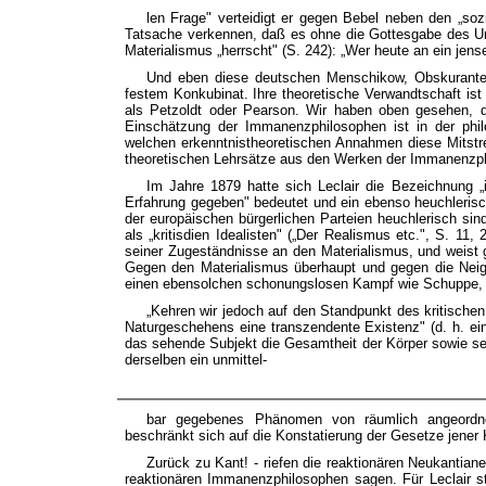
len Frage" verteidigt er gegen Bebel neben den „soz
Tatsache verkennen, daß es ohne die Gottesgabe des Ung
Materialismus „herrscht" (S. 242): „Wer heute an ein jensei
Und eben diese deutschen Menschikow, Obskuranten 
festem Konkubinat. Ihre theoretische Verwandtschaft is
als Petzoldt oder Pearson. Wir haben oben gesehen, 
Einschätzung der Immanenzphilosophen ist in der phil
welchen erkenntnistheoretischen Annahmen diese Mitstre
theoretischen Lehrsätze aus den Werken der Immanenzp
Im Jahre 1879 hatte sich Leclair die Bezeichnung „
Erfahrung gegeben" bedeutet und ein ebenso heuchlerisc
der europäischen bürgerlichen Parteien heuchlerisch si
als „kritisdien Idealisten" („Der Realismus etc.", S. 11, 
seiner Zugeständnisse an den Materialismus, und weist 
Gegen den Materialismus überhaupt und gegen die Neigu
einen ebensolchen schonungslosen Kampf wie Schuppe,
„Kehren wir jedoch auf den Standpunkt des kritischen
Naturgeschehens eine transzendente Existenz" (d. h. ei
das sehende Subjekt die Gesamtheit der Körper sowie sein
derselben ein unmittel-
bar gegebenes Phänomen von räumlich angeordnet
beschränkt sich auf die Konstatierung der Gesetze jener
Zurück zu Kant! - riefen die reaktionären Neukantia
reaktionären Immanenzphilosophen sagen. Für Leclair st