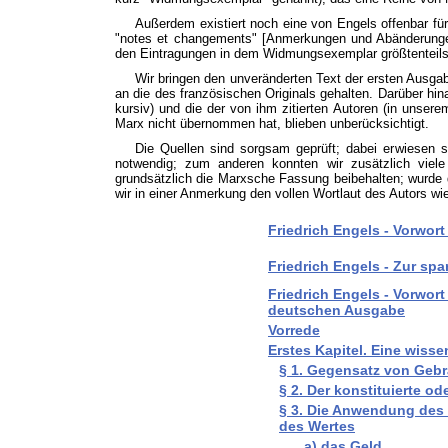
Außerdem existiert noch eine von Engels offenbar f
"notes et changements" [Anmerkungen und Abänderungen]
den Eintragungen in dem Widmungsexemplar größtenteil
Wir bringen den unveränderten Text der ersten Ausg
an die des französischen Originals gehalten. Darüber h
kursiv) und die der von ihm zitierten Autoren (in unser
Marx nicht übernommen hat, blieben unberücksichtigt.
Die Quellen sind sorgsam geprüft; dabei erwiesen s
notwendig; zum anderen konnten wir zusätzlich viele
grundsätzlich die Marxsche Fassung beibehalten; wurde
wir in einer Anmerkung den vollen Wortlaut des Autors w
Friedrich Engels - Vorwor
Friedrich Engels - Zur s
Friedrich Engels - Vorwort
deutschen Ausgabe
Vorrede
Erstes Kapitel. Eine wiss
§ 1. Gegensatz von Geb
§ 2. Der konstituierte o
§ 3. Die Anwendung des 
des Wertes
a) das Geld