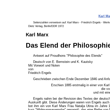
Karl Ma
Seitenzahlen verweisen auf: Karl Marx - Friedrich Engels - Werk
Dietz Verlag, Berlin/DDR 1972
Karl Marx
Das Elend der Philosophi
Antwort auf Proudhons "Philosophie des Elends"
Deutsch von E. Bernstein und K. Kautsky
Mit Vorwort und Noten
von
Friedrich Engels
Geschrieben zwischen Ende Dezember 1846 und Anfan
Erschien 1885 erstmalig in einer von Ka
die vo
und mit ein
Engels nahm bei der Revision des Textes der deutsch
Auskunft gibt. Diese Änderungen waren von Engels auch 
bot ihm ein von Karl Marx Frau Natalja Utina im Jahre
kurz "Widmungsexemplar" genannt), das eine Reihe von