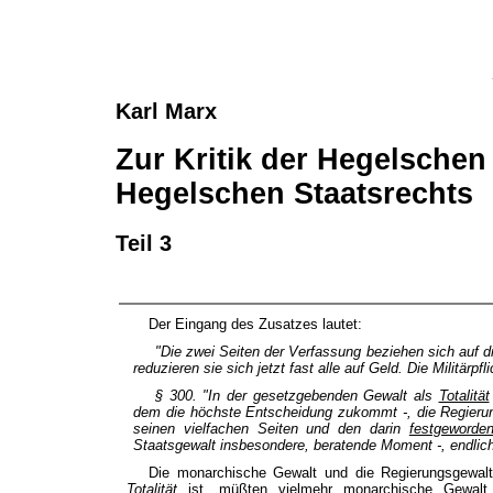
Karl Marx
Zur Kritik der Hegelschen
Hegelschen Staatsrechts
Teil 3
Der Eingang des Zusatzes lautet:
"Die zwei Seiten der Verfassung beziehen sich auf di
reduzieren sie sich jetzt fast alle auf Geld. Die Militärpfl
§ 300. "In der gesetzgebenden Gewalt als
Totalität
dem die höchste Entscheidung zukommt -,
die Regier
seinen vielfachen Seiten und den darin
festgeworde
Staatsgewalt insbesondere, beratende Moment -, endli
Die monarchische Gewalt und die Regierungsgewalt
Totalität
ist, müßten vielmehr monarchische Gewal