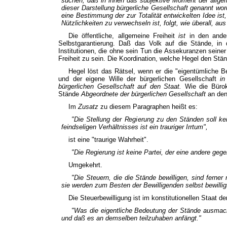
suchen, daß in ihnen das subjektive Moment der allgeme
dieser Darstellung bürgerliche Gesellschaft genannt wor
eine Bestimmung der zur Totalität entwickelten Idee ist
Nützlichkeiten
zu verwechseln ist, folgt, wie überall, a
Die öffentliche, allgemeine Freiheit
ist
in den ander
Selbstgarantierung. Daß das Volk auf die Stände, in 
Institutionen, die ohne sein Tun die Assekuranzen seiner 
Freiheit zu sein. Die Koordination, welche Hegel den Stä
Hegel löst das Rätsel, wenn er die "eigentümliche Be
und der eigene Wille der bürgerlichen Gesellschaft
in
bürgerlichen Gesellschaft auf den Staat.
Wie die Büro
Stände
Abgeordnete der bürgerlichen Gesellschaft
an den
Im
Zusatz
zu diesem Paragraphen heißt es:
"Die Stellung der Regierung zu den Ständen soll k
feindseligen Verhältnisses ist ein trauriger Irrtum",
ist eine "traurige Wahrheit".
"Die Regierung ist keine Partei, der eine andere gege
Umgekehrt.
"Die Steuern, die die Stände bewilligen, sind ferner 
sie werden zum Besten der Bewilligenden selbst bewillig
Die Steuerbewilligung ist im konstitutionellen Staat d
"Was die eigentliche Bedeutung der Stände ausmach
und daß es an demselben teilzuhaben anfängt."