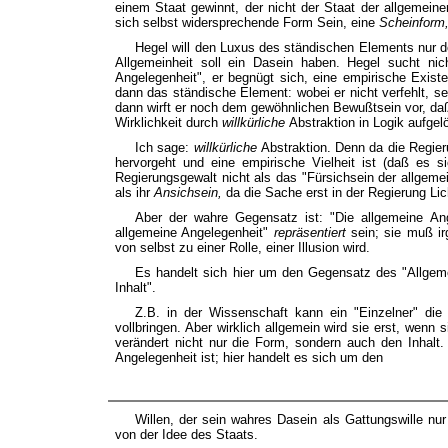
einem Staat gewinnt, der nicht der Staat der allgemeine
sich selbst widersprechende Form Sein, eine
Scheinform
Hegel will den Luxus des ständischen Elements nur d
Allgemeinheit soll ein Dasein haben. Hegel sucht nic
Angelegenheit", er begnügt sich, eine empirische Existe
dann das ständische Element: wobei er nicht verfehlt, s
dann wirft er noch dem gewöhnlichen Bewußtsein vor, daß 
Wirklichkeit durch
willkürliche
Abstraktion in Logik aufgel
Ich sage:
willkürliche
Abstraktion. Denn da die Regie
hervorgeht und eine empirische Vielheit ist (daß es si
Regierungsgewalt nicht als das "Fürsichsein der allgem
als ihr
Ansichsein,
da die Sache erst in der Regierung Li
Aber der wahre Gegensatz ist: "Die allgemeine Ang
allgemeine Angelegenheit"
repräsentiert
sein; sie muß i
von selbst zu einer Rolle, einer Illusion wird.
Es handelt sich hier um den Gegensatz des "Allgeme
Inhalt".
Z.B. in der Wissenschaft kann ein "Einzelner" die 
vollbringen. Aber wirklich allgemein wird sie erst, wenn
verändert nicht nur die Form, sondern auch den Inhalt.
Angelegenheit ist; hier handelt es sich um den
Willen, der sein wahres Dasein als Gattungswille nu
von der Idee des Staats.