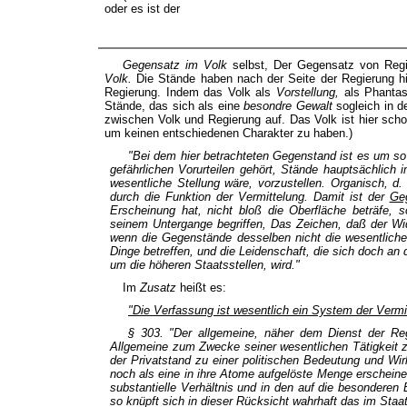
oder es ist der
Gegensatz im Volk
selbst, Der Gegensatz von Reg
Volk.
Die Stände haben nach der Seite der Regierung hin
Regierung. Indem das Volk als
Vorstellung,
als Phantas
Stände, das sich als eine
besondre Gewalt
sogleich in d
zwischen Volk und Regierung auf. Das Volk ist hier sch
um keinen entschiedenen Charakter zu haben.)
"Bei dem hier betrachteten Gegenstand ist es um so 
gefährlichen Vorurteilen gehört, Stände hauptsächlich
wesentliche Stellung wäre, vorzustellen. Organisch, d.
durch die Funktion der Vermittelung
. Damit ist der
Ge
Erscheinung hat, nicht bloß die Oberfläche beträfe, 
seinem Untergange begriffen, Das Zeichen, daß der Wide
wenn die Gegenstände desselben nicht die wesentliche
Dinge betreffen, und die Leidenschaft, die sich doch an 
um die höheren Staatsstellen, wird."
Im
Zusatz
heißt es:
"Die Verfassung ist wesentlich ein System der Vermi
§ 303. "Der
allgemeine,
näher
dem Dienst
der
Re
Allgemeine zum Zwecke seiner wesentlichen Tätigkeit 
der
Privatstand
zu einer
politischen Bedeutung
und Wir
noch als eine in ihre Atome aufgelöste Menge erschein
substantielle Verhältnis und in den auf die besonderen 
so knüpft sich in dieser Rücksicht wahrhaft das
im
Staat