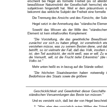
erscheint bei Hegel als
formelle
Freiheit (es ist aller
bewußtloser Naturinstinkt der Gesellschaft herrsche) ebe
subjektiven hingestellt hat. Weil er dem präsumtiven o
bekommt das wirkliche Subjekt der Freiheit eine formelle
Die Trennung des
Ansichs
und des
Fürsichs,
der Sub
Hegel setzt in der Anmerkung das "ständische Element"
Sowohl das
Wissen
als der
Wille
des "ständischen
Element ist kein
inhaltsvolles Komplement.
"Die Vorstellung, die das gewöhnliche Bewußtsei
zunächst vor sich zu haben pflegt, ist vornehmlich 
verstehen müsse,
was zu seinem Besten diene, und daß
betrifft, so ist vielmehr der Fall, daß das Volk, insofer
ist, den Teil ausdrückt, der
nicht weiß, was er will
. Zu w
die Vernunft, will, ist die Frucht tiefer Erkenntnis" (
Volks ist."
Mehr unten heißt es in bezug auf die Stände selbst:
"Die höchsten Staatsbeamten haben notwendig t
Bedürfnisse des Staats sowie die größere
Geschicklichkeit und Gewohnheit dieser Geschäft
ständischen Versammlungen das Beste tun müssen."
Und es versteht sich, daß bei der von Hegel beschrieb
2. "Was aber den vorzüglich
guten Willen
der Ständ