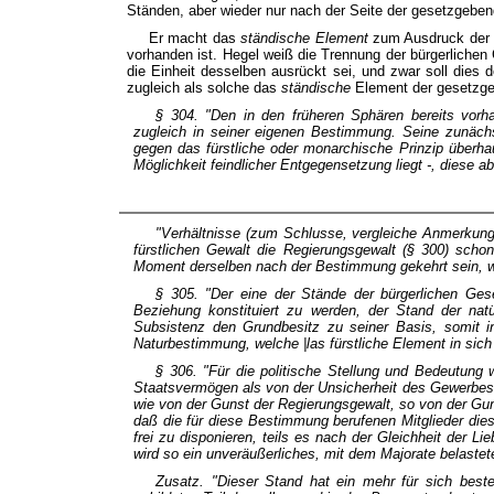
Ständen, aber wieder nur nach der Seite der gesetzgeben
Er macht das
ständische Element
zum Ausdruck de
vorhanden ist. Hegel weiß die Trennung der bürgerlichen G
die Einheit desselben ausrückt sei, und zwar soll dies d
zugleich als solche das
ständische
Element der gesetzgeb
§ 304. "Den in den früheren Sphären bereits vorh
zugleich in seiner eigenen Bestimmung. Seine zunäch
gegen das
fürstliche
oder
monarchische
Prinzip überha
Möglichkeit feindlicher
Entgegensetzung liegt -, diese ab
"Verhältnisse (zum Schlusse, vergleiche Anmerkung
fürstlichen Gewalt die Regierungsgewalt (§ 300) sch
Moment derselben nach der Bestimmung gekehrt sein, we
§ 305. "Der eine der Stände der bürgerlichen Gesel
Beziehung konstituiert zu werden, der Stand der natü
Subsistenz den Grundbesitz zu seiner Basis, somit i
Naturbestimmung, welche |las fürstliche Element in sich
§ 306. "Für die politische Stellung und Bedeutung 
Staatsvermögen als von der Unsicherheit des Gewerbes,
wie von der Gunst der Regierungsgewalt, so von der Gu
daß die für diese Bestimmung berufenen Mitglieder die
frei zu disponieren, teils es nach der Gleichheit der 
wird so ein unver
äußerliches,
mit dem Majorate belaste
Zusatz. "Dieser Stand hat ein mehr für sich best