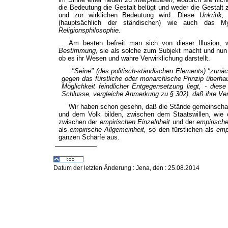
die Bedeutung die Gestalt belügt und weder die Gestalt 
und zur wirklichen Bedeutung wird. Diese
Unkritik
(hauptsächlich der ständischen) wie auch das M
Religionsphilosophie.
Am besten befreit man sich von dieser Illusion
Bestimmung,
sie als solche zum Subjekt macht und nun 
ob es ihr Wesen und wahre Verwirklichung darstellt.
"Seine" (des politisch-ständischen Elements) "zunä
gegen das
fürstliche
oder
monarchische Prinzip
überhau
Möglichkeit feindlicher
Entgegensetzung liegt, - diese
Schlusse
, vergleiche Anmerkung zu § 302), daß ihre
Ve
Wir haben schon gesehn, daß die Stände gemeinschaf
und dem Volk bilden, zwischen dem Staatswillen, wie 
zwischen der
empirischen Einzelnheit
und der
empirisch
als
empirische Allgemeinheit,
so den fürstlichen als
emp
ganzen Schärfe aus.
Datum der letzten Änderung :
Jena, den : 25.08.2014