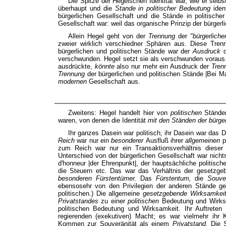
Die Spitze der Hegelschen Identität war, wie er selb
überhaupt und die
Stande in politischer Bedeutung
iden
bürgerlichen Gesellschaft und die Stände in politischer
Gesellschaft war: weil das organische Prinzip der bürgerl
Allein Hegel geht von der
Trennung
der
"bürgerlich
zweier wirklich verschiedner Sphären aus. Diese Tren
bürgerlichen und politischen Stände war der
Ausdruck
verschwunden. Hegel setzt sie als verschwunden voraus. "
ausdrückte,
könnte
also nur mehr ein Ausdruck der
Tren
Trennung
der bürgerlichen und politischen Stände |Bei M
modernen
Gesellschaft aus.
Zweitens: Hegel handelt hier von
politischen
Stände
waren, von denen die Identität
mit den Ständen der bürge
Ihr ganzes Dasein war politisch; ihr Dasein war das 
Reich
war nur ein
besonderer
Ausfluß ihrer
allgemeinen
p
zum Reich war nur ein Transaktionsverhältnis diese
Unterschied von der bürgerlichen Gesellschaft war nicht
d'honneur |der Ehrenpunkt|, der hauptsächliche politisc
die Steuern etc. Das war das Verhältnis der gesetzg
besonderen Fürstentümer.
Das
Fürstentum,
die
Souve
ebensosehr von den Privilegien der anderen Stände ge
politischen.) Die allgemeine
gesetzgebende Wirksamkei
Privatstandes
zu einer
politischen
Bedeutung und Wirksa
politischen Bedeutung und Wirksamkeit. Ihr Auftrete
regierenden (exekutiven) Macht; es war vielmehr ih
Kommen zur Souveränität als einem
Privatstand.
Die 