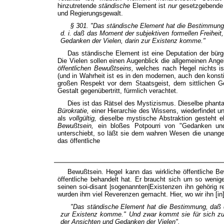
hinzutretende
ständische
Element ist
nur
gesetzgebende
und Regierungsgewalt.
§ 301. "Das
ständische
Element hat die Bestimmung,
d. i. daß das Moment der subjektiven
formellen Freiheit
Gedanken der
Vielen,
darin zur Existenz komme."
Das ständische Element ist eine Deputation der bürg
Die Vielen sollen einen Augenblick die allgemeinen Ang
öffentlichen Bewußtseins,
welches nach Hegel nichts ist
(und in Wahrheit ist es in den modernen, auch den konsti
großen Respekt vor dem Staatsgeist, dem sittlichen Ge
Gestalt gegenübertritt, fürmlich verachtet.
Dies ist das Rätsel des Mystizismus. Dieselbe phanta
Bürokratie,
einer Hierarchie des Wissens, wiederfindet u
als
vollgültig,
dieselbe mystische Abstraktion gesteht 
Bewußtsein,
ein bloßes Potpourri von "Gedanken un
unterschiebt, so läßt sie dem wahren Wesen die unangem
das öffentliche
Bewußtsein. Hegel kann das wirkliche öffentliche B
öffentliche behandelt hat. Er braucht sich um so wenig
seinen soi-disant |sogenannten|Existenzen ihn gehörig r
wurden ihm viel Reverenzen gemacht. Hier, wo wir ihn [i
"Das ständische Element hat die Bestimmung, daß d
zur Existenz komme." Und zwar kommt sie für sich zur 
der Ansichten und Gedanken der
Vielen
".