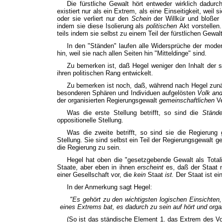
Die fürstliche Gewalt hört entweder wirklich dadurc
existiert nur als ein Extrem, als eine Einseitigkeit, weil s
oder sie verliert nur den
Schein
der Willkür und bloßer
indem sie diese Isolierung als
politischen
Akt vorstellen
teils indem sie selbst zu einem Teil der fürstlichen Gewa
In den "Ständen" laufen alle Widersprüche der moder
hin, weil sie nach allen Seiten hin "Mitteldinge" sind.
Zu bemerken ist, daß Hegel weniger den Inhalt der s
ihren politischen Rang entwickelt.
Zu bemerken ist noch, daß, während nach Hegel zun
besonderen Sphären und Individuen aufgelösten
Volk and
der organisierten Regierungsgewalt
gemeinschaftlichen
V
Was die erste Stellung betrifft, so sind die
Ständ
oppositionelle Stellung.
Was die zweite betrifft, so sind sie die Regierung 
Stellung. Sie sind selbst ein Teil der Regierungsgewalt 
die Regierung zu sein.
Hegel hat oben die "gesetzgebende Gewalt als Totali
Staate, aber eben in ihnen
erscheint
es, daß der Staat n
einer Gesellschaft vor, die
kein
Staat
ist.
Der Staat ist e
In der Anmerkung sagt Hegel:
"Es gehört zu den wichtigsten logischen Einsichte
eines Extrems bat, es dadurch zu sein auf hört und
org
(So ist das ständische Element 1. das Extrem des Vo