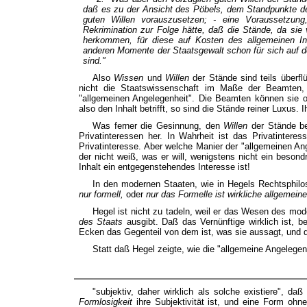
daß es zu der Ansicht des Pöbels, dem Standpunkte de
guten Willen vorauszusetzen; - eine Voraussetzung
Rekrimination zur Folge hätte, daß die Stände, da sie
herkommen, für diese auf Kosten des allgemeinen In
anderen Momente der Staatsgewalt schon für sich auf 
sind."
Also
Wissen
und
Willen
der Stände sind teils überfl
nicht die Staatswissenschaft im Maße der Beamten, 
"allgemeinen Angelegenheit". Die Beamten können sie o
also den Inhalt betrifft, so sind die Stände reiner Luxus.
Was ferner die Gesinnung, den
Willen
der Stände be
Privatinteressen her. In Wahrheit ist das Privatintere
Privatinteresse. Aber welche Manier der "allgemeinen An
der nicht weiß, was er will, wenigstens nicht ein beson
Inhalt ein entgegenstehendes Interesse ist!
In den modernen Staaten, wie in Hegels Rechtsphilos
nur formell,
oder
nur das Formelle ist wirkliche allgemein
Hegel ist nicht zu tadeln, weil er das Wesen des mode
des Staats
ausgibt. Daß das Vernünftige wirklich ist, 
Ecken das Gegenteil von dem ist, was sie aussagt, und d
Statt daß Hegel zeigte, wie die "allgemeine Angelegenh
"subjektiv, daher wirklich als solche existiere", da
Formlosigkeit
ihre Subjektivität ist, und eine Form ohn