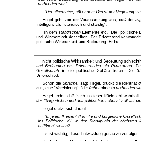
vorhanden war
."
"Der
allgemeine,
näher
dem Dienst der Regierung
si
Hegel geht von der Voraussetzung aus, daß der
al
Intelligenz als "ständisch und ständig".
"In dem
ständischen
Elemente etc." Die "politisch
und Wirksamkeit desselben. Der Privatstand verwandelt
politische Wirksamkeit und Bedeutung. Er hat
nicht politische Wirksamkeit und Bedeutung schlechth
und Bedeutung
des
Privatstandes als Privatstand.
De
Gesellschaft
in die politische Sphäre treten. Der
St
Unterschied.
Schon die
Sprache,
sagt Hegel, drückt die Identität
d
aus, eine "Vereinigung", "die
früher
ohnehin
vorhanden wa
Hegel findet, daß "sich in dieser Rücksicht wahrhaf
des "bürgerlichen und des politischen Lebens" soll auf di
Hegel stützt sich darauf:
"In jenen Kreisen" (Familie und bürgerliche Gesellsc
ins Politische, d.i. in den Standpunkt der
höchsten k
auflösen" wollen?
Es ist wichtig, diese Entwicklung genau zu verfolgen.