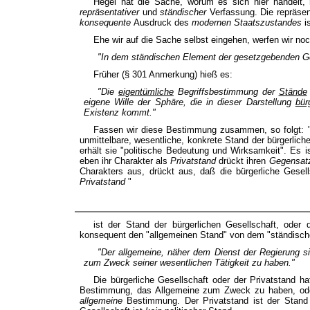
Hegel hat die Sache, worum es sich hier handelt, 
repräsentativer
und
ständischer
Verfassung. Die repräsent
konsequente
Ausdruck des
modernen Staatszustandes
i
Ehe wir auf die Sache selbst eingehen, werfen wir noc
"In dem
ständischen
Element der gesetzgebenden 
Früher (§ 301 Anmerkung) hieß es:
"Die
eigentümliche
Begriffsbestimmung der
Stände
eigene Wille der Sphäre, die in dieser Darstellung
bür
Existenz
kommt."
Fassen wir diese Bestimmung zusammen, so folgt: 
unmittelbare, wesentliche, konkrete Stand der bürgerli
erhält sie "politische Bedeutung und Wirksamkeit". Es
eben ihr Charakter als
Privatstand
drückt ihren
Gegensa
Charakters aus, drückt aus, daß die bürgerliche Gesel
Privatstand
"
ist der Stand der bürgerlichen Gesellschaft, oder 
konsequent den "allgemeinen Stand" von dem "ständisc
"
Der allgemeine,
näher
dem Dienst
der
Regierung
s
zum Zweck seiner wesentlichen Tätigkeit zu haben."
Die bürgerliche Gesellschaft oder der Privatstand ha
Bestimmung, das Allgemeine zum Zweck zu haben, oder
allgemeine
Bestimmung. Der Privatstand ist der Stand