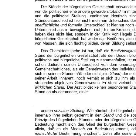
Die Stände der bürgerlichen Gesellschaft verwandelte
von der politischen eine andere geworden.
Stand
im mitte
und die politische Stellung unmittelbar identisch s
Ständeunterschied ist hier nicht mehr ein Unterschied d
oberflächliche und formelle
Unterschied ist hier nur noch
Unterschied aus in beweglichen, nicht festen Kreisen, d
haben dies nicht hier, sondern in der Kritik von Hegels 
bürgerlichen Gesellschaft hat weder das Bedürfnis, also e
von Massen, die sich flüchtig bilden, deren Bildung selbst
Das Charakteristische ist nur, daß die
Besitzlosigke
Stand der bürgerlichen Gesellschaft als den Boden bil
politische und bürgerliche Stellung zusammenfallen, ist n
schon dadurch seinen Unterschied von dem ehemaligen
Gemeinschaftliches, als ein Gemeinwesen das Individuum h
sich in seinem Stande hält oder nicht, ein
Stand,
der sel
seiner Arbeit inhärent, noch verhält er sich zu ihm a
stehendes objektives Gemeinwesen. Er steht vielmehr 
wirklichen Stand.
Der Arzt bildet keinen besonderen St
Stand an als der andere, einer
andren
sozialen Stellung.
Wie nämlich die bürgerliche 
innerhalb ihrer selbst getrennt in den
Stand
und die
so
Prinzip des bürgerlichen Standes oder der bürgerlichen G
Bedeutung macht sich das Glied der bürgerlichen Gesell
allein, daß es als
Mensch
zur Bedeutung kommt, ode
menschliche
Bestimmung erscheint. Denn alle seine a