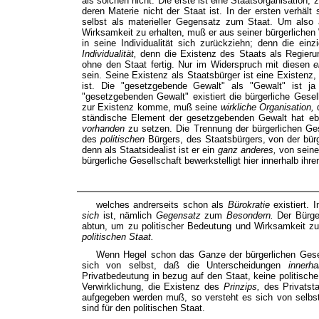
als solchen nicht. Die erste ist eine Staatsorganisation,
deren Materie nicht der Staat ist. In der ersten verhält
selbst als materieller Gegensatz zum Staat. Um also
Wirksamkeit zu erhalten, muß er aus seiner bürgerlichen W
in seine Individualität sich zurückziehn; denn die einz
Individualität,
denn die Existenz des Staats als Regierung
ohne den Staat fertig. Nur im Widerspruch mit diesen
e
sein. Seine Existenz als Staatsbürger ist eine Existenz
ist. Die "gesetzgebende Gewalt" als "Gewalt" ist j
"gesetzgebenden Gewalt" existiert die bürgerliche Gesel
zur Existenz komme, muß seine
wirkliche Organisation,
ständische Element der gesetzgebenden Gewalt hat e
vorhanden
zu setzen. Die Trennung der bürgerlichen Ges
des
politischen
Bürgers, des Staatsbürgers, von der bürg
denn als Staatsidealist ist er ein
ganz anderes,
von seine
bürgerliche Gesellschaft bewerkstelligt hier innerhalb ihr
welches andrerseits schon als
Bürokratie
existiert.
sich
ist, nämlich
Gegensatz
zum
Besondern.
Der Bürge
abtun, um zu politischer Bedeutung und Wirksamkeit 
politischen Staat.
Wenn Hegel schon das Ganze der bürgerlichen Gese
sich von selbst, daß die Unterscheidungen
innerh
Privatbedeutung in bezug auf den Staat, keine politisc
Verwirklichung, die Existenz des
Prinzips,
des Privatst
aufgegeben werden muß, so versteht es sich von selb
sind für den politischen Staat.