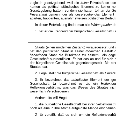
zugleich gesetzgebend, weil sie
keine
Privatstände ode
kamen als politisch-ständisches Element zu keiner neu
Gesetzgebung hatten; sondern sie hatten teil an der G
Privatstand
gemein, der als
gesetzgebendes
Element 
aparten, frappanten, ausnahmsweisen politischen Bede
In dieser Entwicklung findet man alle
Widersprüche
de
1. hat er die
Trennung
der bürgerlichen Gesellschaft u
Staats (einen modernen Zustand) vorausgesetzt und 
hat den politischen Staat in seiner
modernen
Gestalt 
handelnden
Staat die Bürokratie zu seinem Leib geg
Gesellschaft supraordiniert. Er hat das an und für sic
der bürgerlichen Gesellschaft gegenübergestellt. Mit ei
Staates dar.
2. Hegel stellt die bürgerliche Gesellschaft als
Privat
3. Er bezeichnet das
ständische
Element der ge
Gesellschaft. Er bezeichnet es als ein
Reflexio
Reflexionsverhältnis, was das
Wesen
des Staates nich
wesentlich Verschiedenen.
Andrerseits will Hegel:
1. die bürgerliche Gesellschaft bei ihrer Selbstkon
noch als eine in ihre Atome aufgelöste Menge erscheinen 
2.
Er vergißt, daß es sich um ein Reflexionsverhäl