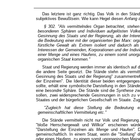
Das letztere ist ganz richtig. Das Volk in den Stä
subjektives Bewußtsein. Wie kann Hegel diesen
Anfang
§ 302. "Als
vermittelndes
Organ betrachtet, stehen
besonderen Sphären und Individuen aufgelösten Volke
Gesinnung
des
Staats
und der
Regierung,
als der
Inter
die Bedeutung einer mit der organisierten |bei Marx: o
fürstliche Gewalt als
Extrem
isoliert und dadurch al
Interessen der Gemeinden, Korporationen und der Individ
einer
Menge
und eines
Haufens,
zu einem somit unorg
organischen Staat kommen."
Staat und Regierung werden immer als identisch auf d
die andere Seite gesetzt. Die Stände stehn als
vermit
Gesinnung des Staats und der Regierung" zusammentreffe
der Einzelnen". Die Identität dieser beiden entgegenges
sollte, erhält eine
symbolische
Darstellung in den
Ständ
eine
besondre
Sphäre. Die Stände sind die
Synthese zwi
sollen, zwei widersprechende Gesinnungen in sich zu v
Staates und der bürgerlichen Gesellschaft im Staate. Zug
"Zugleich hat diese Stellung die Bedeutung ei
gemeinschaftlichen Vermittelung etc."
Die Stände
vermitteln
nicht nur Volk und Regierung. 
"bloße Herrschergewalt und Willkür" erscheinen würd
"Darstellung der Einzelnen als
Menge
und
Haufen".
D
gemeinschaftlich. In einem Staat, worin die "Stellung" d
oder eines
Haufens,
zu einem somit unorganischen Meine