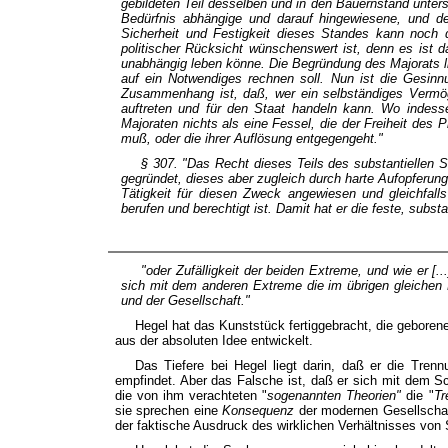
gebildeten Teil desselben und in den Bauernstand unter
Bedürfnis abhängige und darauf hingewiesene, und de
Sicherheit und Festigkeit dieses Standes kann noch d
politischer Rücksicht wünschenswert ist, denn es ist 
unabhängig leben könne. Die Begründung des Majorats li
auf ein Notwendiges rechnen soll. Nun ist die Gesinnu
Zusammenhang ist, daß, wer ein selbständiges Vermö
auftreten und für den Staat handeln kann. Wo indesse
Majoraten nichts als eine Fessel, die der Freiheit des P
muß, oder die ihrer Auflösung entgegengeht."
§ 307. "Das Recht dieses Teils des substantiellen 
gegründet, dieses aber zugleich durch harte Aufopferun
Tätigkeit für diesen Zweck angewiesen und gleichfalls
berufen und
berechtigt
ist. Damit hat er die feste, subst
"oder Zufälligkeit der beiden Extreme, und wie er [..
sich mit dem anderen Extreme die im übrigen gleichen 
und der Gesellschaft."
Hegel hat das Kunststück fertiggebracht, die geborene
aus der absoluten Idee entwickelt.
Das Tiefere bei Hegel liegt darin, daß er die Trenn
empfindet. Aber das Falsche ist, daß er sich mit dem S
die von ihm verachteten "
sogenannten Theorien"
die "
Tr
sie sprechen eine
Konsequenz
der modernen Gesellscha
der faktische Ausdruck des wirklichen Verhältnisses von 