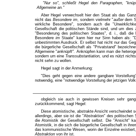
"Nur so", schließt Hegel den Paragraphen, "knüp
Allgemeine an."
Aber Hegel verwechselt hier den Staat als das Ganz
nicht das
Besondere im
, sondern vielmehr "
außer
dem St
wirkliche Besondere", sondern auch die "
Unwirklichk
Gesellschaft die politischen Stände sind, und um dies z
"Besonderung des politischen Staates", d. i., daß die 
Besondere
im
Staate" kann hier nur Sinn haben als: 
unbestimmten Ausdruck. Er selbst hat nicht nur das Gege
die bürgerliche Gesellschaft als "Privatstand" bezeich
Allgemeine "
anknüpft".
Anknüpfen kann man die heterogen
sondern um eine
Transsubstantiation,
und es nützt nichts
nicht sehn zu wollen.
Hegel sagt in der Anmerkung:
"Dies geht gegen eine andere gangbare Vorstellung
notwendig, eine "notwendige Vorstellung der jetzigen Vol
obgleich sie auch in gewissen Kreisen sehr gangb
zurückkommend, sagt Hegel:
Diese atomistische, abstrakte Ansicht verschwindet sch
allerdings, aber sie ist die "Abstraktion" des politischen
die Atomistik der Gesellschaft selbst. Die "Ansicht" 
Atomistik, in die sich die bürgerliche Gesellschaft in ihr
das kommunistische Wesen, worin der Einzelne existiert,
Abstraktion
von ihr ist.