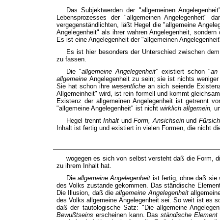
Das Subjektwerden der "allgemeinen Angelegenheit"
Lebensprozesses der "allgemeinen Angelegenheit" dar
vergegenständlichten, läßt Hegel die "allgemeine Angel
Angelegenheit" als ihrer wahren Angelegenheit, sondern 
Es ist eine Angelegenheit der "allgemeinen Angelegenheit"
Es ist hier besonders der Unterschied zwischen dem
zu fassen.
Die "
allgemeine Angelegenheit"
existiert schon "
an
allgemeine
Angelegenheit zu sein; sie ist nichts weniger 
Sie hat schon ihre
wesentliche
an sich seiende Existenz
Allgemeinheit" wird, ist rein formell und kommt gleichsa
Existenz der allgemeinen Angelegenheit ist getrennt vo
"allgemeine Angelegenheit" ist nicht
wirklich allgemein,
un
Hegel trennt
Inhalt
und
Form, Ansichsein
und
Fürsic
Inhalt ist fertig und existiert in vielen Formen, die nicht 
wogegen es sich von selbst versteht daß die Form, die 
zu ihrem Inhalt hat.
Die
allgemeine Angelegenheit
ist fertig, ohne daß si
des Volks zustande gekommen. Das ständische Element
Die Illusion, daß die
allgemeine Angelegenheit
allgemeine
des Volks allgemeine Angelegenheit sei. So weit ist es
daß der tautologische Satz: "Die allgemeine Angelegenh
Bewußtseins
erscheinen kann. Das
ständische Element