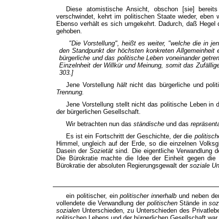
Diese atomistische Ansicht, obschon [sie] bereits
verschwindet, kehrt im politischen Staate wieder, eben w
Ebenso verhält es sich umgekehrt. Dadurch, daß Hegel
gehoben.
"Die Vorstellung", heißt es weiter, "welche die in 
den Standpunkt der
höchsten konkreten Allgemeinheit
bürgerliche und das politische Leben voneinander getren
Einzelnheit der Willkür und Meinung, somit das Zufällige
303.]
Jene Vorstellung
hält
nicht das bürgerliche und poli
Trennung.
Jene Vorstellung stellt nicht das politische Leben in
der bürgerlichen Gesellschaft.
Wir betrachten nun das
ständische
und das
repräsent
Es ist ein Fortschritt der Geschichte, der die
politisc
Himmel, ungleich auf der Erde, so die einzelnen Volksg
Dasein der
Sozietät
sind. Die eigentliche Verwandlung 
Die Bürokratie machte die Idee der Einheit gegen die
Bürokratie der absoluten Regierungsgewalt der
soziale U
ein politischer, ein
politischer innerhalb
und neben der
vollendete die Verwandlung der
politischen
Stände in
soz
sozialen
Unterschieden, zu Unterschieden des Privatleb
politischen Lebens und der bürgerlichen Gesellschaft war 