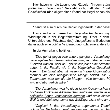
Hier haben wir die Lösung des Rätsels. "In dem st
politischen Bedeutung."
Versteht sich, daß der
Priva
Gesellschaft
(den allgemeinen Stand hat Hegel schon als
Stand ist also durch die Regierungsgewalt in der ge
Das ständische Element ist
die politische Bedeutung
Widerspruch in der Begriffsbestimmung|. Oder in de
Unterschied des Privatstandes) eine
politische
Bedeutun
daher auch eine
politische Bedeutung,
d.h. eine andere B
In der Anmerkung heißt es:
"Dies gehet gegen eine andere gangbare Vorstellung
gesetzgebenden Gewalt erhoben wird, er dabei in Fo
Funktion wählen, oder daß gar selbst jeder eine Stimme
schon in der Familie wie in der bürgerlichen Gesellsc
kommt. Der Staat aber ist wesentlich eine Organisati
Moment als eine unorganische Menge zeigen. Die
Zusammen,
aber nur als die
Menge, -
eine formlose M
wild und fürchterlich wäre."
"Die Vorstellung, welche die in jenen Kreisen schon
höchsten konkreten Allgemeinheit
eintreten, wieder in
politische Leben voneinander getrennt
und stellt diese
Willkür und Meinung, somit das Zufällige, nicht eine an 
"Obgleich in den Vorstellungen sogenannter Theor
politischer
Bedeutung weit auseinander liegen, so ha