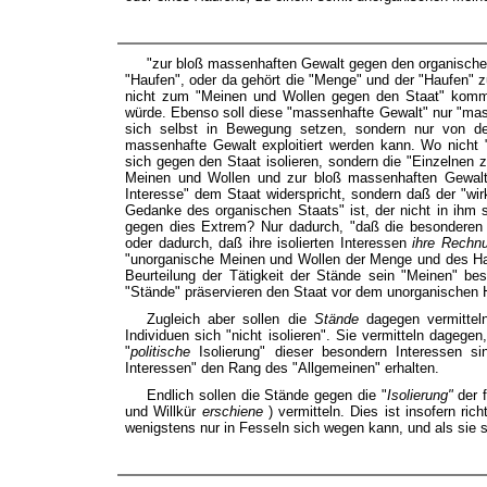
"zur bloß massenhaften Gewalt gegen den organischen
"Haufen", oder da gehört die "Menge" und der "Haufen" z
nicht zum "Meinen und Wollen gegen den Staat" kom
würde. Ebenso soll diese "massenhafte Gewalt" nur "mass
sich selbst in Bewegung setzen, sondern nur von d
massenhafte Gewalt exploitiert werden kann. Wo nicht 
sich gegen den Staat isolieren, sondern die "Einzelnen z
Meinen und Wollen und zur bloß massenhaften Gewalt
Interesse" dem Staat widerspricht, sondern daß der "wi
Gedanke des organischen Staats" ist, der nicht in ihm 
gegen dies Extrem? Nur dadurch, "daß die besonderen I
oder dadurch, daß ihre isolierten Interessen
ihre Rechn
"unorganische Meinen und Wollen der Menge und des Ha
Beurteilung der Tätigkeit der Stände sein "Meinen" be
"Stände" präservieren den Staat vor dem unorganischen 
Zugleich aber sollen die
Stände
dagegen vermittel
Individuen sich "nicht isolieren". Sie vermitteln dagegen
"
politische
Isolierung" dieser besondern Interessen s
Interessen" den Rang des "Allgemeinen" erhalten.
Endlich sollen die Stände gegen die "
Isolierung"
der 
und Willkür
erschiene
) vermitteln. Dies ist insofern ric
wenigstens nur in Fesseln sich wegen kann, und als sie s