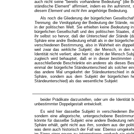
auch nicht seine "bereits vorhandene Bedeutung" (die Bed
ständische Element" affirmiert, indem es ihn aufnimmt, s
diesem Element
und
nicht
ihm angehörige Bedeutung.
Als noch die Gliederung der bürgerlichen Gesellschaft
Trennung,
die
Verdopplung
der Bedeutung der Stände, ni
in der politischen Welt. Sie erhielten keine
Bedeutung
i
bürgerlichen Gesellschaft und des politischen Staates, 
ihr selbst so hervor, daß der
Unterschied der Stände
(d
Sphäre eine andre Bedeutung erhält als in der bürgerliche
verschiedenen
Bestimmung, also in Wahrheit ein
doppe
weil zwar das
wirkliche Subjekt,
der Mensch, in den v
Identität nicht verliert; aber hier ist nicht der Mensch Su
zugleich wird behauptet, daß er in dieser
bestimmten 
ausschließende Beschränkte ein
anderes
als dieses Bes
einmal der bürgerliche Ständeunterschied als solcher ei
das andere Mal umgekehrt der Ständeunterschied in der
Sphäre, sondern aus dem Subjekt der bürgerlichen h
Ständeunterschied) als das wesentliche Subjekt
beider Prädikate darzustellen, oder um die Identität b
unbestimmter Doppelgestalt entwickelt.
Es wird hier dasselbe Subjekt in verschiedenen
Be
sondern eine
allegorische,
untergeschobene Bestimmun
könnte für dasselbe Subjekt eine andere Bedeutung nehm
Sphäre erhält, geht nicht aus ihm, sondern aus der pol
was denn auch historisch der Fall war. Ebenso umgekehr
im Sinne einer neuen zu
interpretieren,
wodurch sie nicht