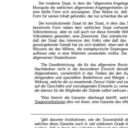
Der moderne Staat, in dem die "allgemeine Angelege
Monopole die wirklichen allgemeinen Angelegenheiten si
eine
bloße Form
sich anzueignen. (Das Wahre ist, daß
Form für seinen Inhalt gefunden, der nur scheinbar die wi
Der konstitutionelle Staat ist der Staat, in dem das
bestimmte Form
neben dem wirklichen Staat vorhande
Volksinteresse, aber es soll auch nur diese
formelle Wir
Volkslebens geworden, eine
Zeremonie.
Das
ständisch
daß der
Staat
das
Interesse des Volks
oder daß da
gesetzgebende
Gewalt hat sie sich etabliert, eben weil
Wissens als des Willens, die
metaphysische
Staatsgewa
auflösen oder in eine Wahrheit verwandeln müßte. Die
allgemeinen Staatsillusion.
"Die Gewährleistung, die für das allgemeine Beste 
Nachdenken nicht in der besonderen Einsicht derselbe
Abgeordneten, vornehmlich in das Treiben der den Au
dringendere und speziellere Bedürfnisse und Mängel, d
Wirkung, welche die zu erwartende Zensur Vieler und zwa
auf die Geschäfte und vorzulegenden Entwürfe zu verwe
die ebenso für die Mitglieder der Stände selbst wirksam i
"Was hiermit die Garantie überhaupt betrifft, we
Staatsinstitutionen
dies mit ihnen, eine Garantie des öff
"gibt darunter Institutionen, wie die Souveränität 
welchen diese Garantie noch in viel stärkerem Grade l