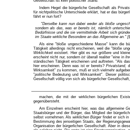
Gesellschaft ist
kein
politischer Stand.
Indem Hegel die bürgerliche Gesellschaft als Privats
für
nicht
politische Unterschiede erklärt, hat er das bürge
fährt er nun fort?
"Derselbe kann nun dabei weder als bloße ungesch
sondern als das,
was er bereits ist,
nämlich unterschie
Bedürfnisse und die sie vermittelnde Arbeit sich grün
im
Staate wirkliche
Besondere
an das Allgemeine an." [§
Als eine "bloße ungeschiedene Masse" kann die bür
Tätigkeit allerdings nicht erscheinen, weil die "bloße un
Wirklichkeit
existiert. Hier gibt es nur größere und kle
erscheint
nicht nur, sondern
ist
überall realiter "eine in
ständischen Tätigkeit erscheinen und auftreten. "Als da
hier erscheinen. Denn was ist er bereits?
Privatstand,
d
Wirksamkeit" zu kommen, muß er sich vielmehr aufgeben 
"
politische
Bedeutung und Wirksamkeit". Dieser politisc
Gesellschaft völlig von sich als bürgerlicher Gesellschaf
machen, die mit der wirklichen bürgerlichen Exis
gegenübersteht.
Am Einzelnen erscheint hier, was das
allgemeine G
Staatsbürger und der Bürger, das Mitglied der bürgerli
selbst vornehmen. Als
wirklichen Bürger
findet er sich i
Bestimmung des jenseitigen Staats, der Regierungsgewalt,
Organisation der bürgerlichen Gesellschaft. Aber in dies