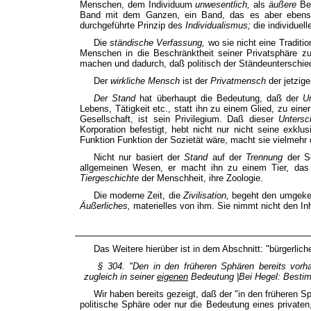
Menschen, dem Individuum
unwesentlich,
als
äußere
Be
Band mit dem Ganzen, ein Band, das es aber ebensose
durchgeführte Prinzip des
Individualismus;
die individuell
Die
ständische Verfassung,
wo sie nicht eine Traditio
Menschen in die Beschränktheit seiner Privatsphäre z
machen und dadurch, daß politisch der Ständeunterschied
Der
wirkliche Mensch
ist der
Privatmensch
der jetzig
Der Stand
hat überhaupt die Bedeutung, daß der
U
Lebens, Tätigkeit etc., statt ihn zu einem Glied, zu ei
Gesellschaft, ist sein Privilegium. Daß dieser
Unters
Korporation befestigt, hebt nicht nur nicht seine exklu
Funktion Funktion der Sozietät wäre, macht sie vielmehr d
Nicht nur basiert der
Stand
auf der
Trennung
der S
allgemeinen Wesen, er macht ihn zu einem Tier, das u
Tiergeschichte
der Menschheit, ihre Zoologie.
Die moderne Zeit, die
Zivilisation,
begeht den umgekeh
Äußerliches,
materielles von ihm. Sie nimmt nicht den In
Das Weitere hierüber ist in dem Abschnitt: "bürgerli
§ 304. "Den in den früheren Sphären bereits vorh
zugleich in seiner
eigenen
Bedeutung |Bei Hegel: Besti
Wir haben bereits gezeigt, daß der "in den früheren 
politische Sphäre oder nur die Bedeutung eines privaten,