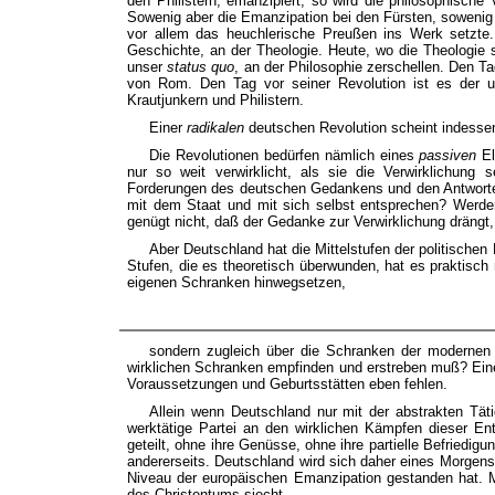
den Philistern, emanzipiert, so wird die philosophisc
Sowenig aber die Emanzipation bei den Fürsten, sowenig
vor allem das heuchlerische Preußen ins Werk setzte.
Geschichte, an der Theologie. Heute, wo die Theologie s
unser
status quo
, an der Philosophie zerschellen. Den T
von Rom. Den Tag vor seiner Revolution ist es der 
Krautjunkern und Philistern.
Einer
radikalen
deutschen Revolution scheint indesse
Die Revolutionen bedürfen nämlich eines
passiven
El
nur so weit verwirklicht, als sie die Verwirklichun
Forderungen des deutschen Gedankens und den Antworten 
mit dem Staat und mit sich selbst entsprechen? Werden
genügt nicht, daß der Gedanke zur Verwirklichung drängt
Aber Deutschland hat die Mittelstufen der politischen 
Stufen, die es theoretisch überwunden, hat es praktisch 
eigenen Schranken hinwegsetzen,
sondern zugleich über die Schranken der modernen V
wirklichen Schranken empfinden und erstreben muß? Eine 
Voraussetzungen und Geburtsstätten eben fehlen.
Allein wenn Deutschland nur mit der abstrakten Tät
werktätige Partei an den wirklichen Kämpfen dieser Ent
geteilt, ohne ihre Genüsse, ohne ihre partielle Befriedigu
andererseits. Deutschland wird sich daher eines Morgen
Niveau der europäischen Emanzipation gestanden hat.
des Christentums siecht.