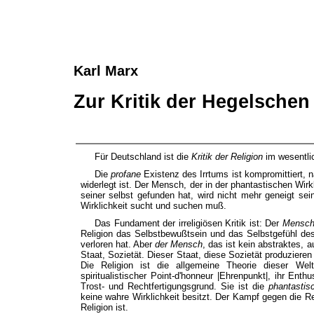
Karl Marx
Zur Kritik der Hegelschen
Für Deutschland ist die
Kritik der Religion
im wesentlic
Die
profane
Existenz des Irrtums ist kompromittiert,
widerlegt ist. Der Mensch, der in der phantastischen Wi
seiner selbst gefunden hat, wird nicht mehr geneigt se
Wirklichkeit sucht und suchen muß.
Das Fundament der irreligiösen Kritik ist: Der
Mensch 
Religion das Selbstbewußtsein und das Selbstgefühl de
verloren hat. Aber
der Mensch
, das ist kein abstraktes,
Staat, Sozietät. Dieser Staat, diese Sozietät produzieren
Die Religion ist die allgemeine Theorie dieser Wel
spiritualistischer Point-d'honneur |Ehrenpunkt|, ihr Enth
Trost- und Rechtfertigungsgrund. Sie ist die
phantastis
keine wahre Wirklichkeit besitzt. Der Kampf gegen die Re
Religion ist.