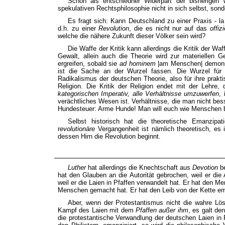
Schon als entschiedner Widerpart der bisherige
spekulativen Rechtsphilosophie nicht in sich selbst, sond
Es fragt sich: Kann Deutschland zu einer Praxis - la
d.h. zu einer
Revolution
, die es nicht nur auf das
offiz
welche die nähere Zukunft dieser Völker sein wird?
Die Waffe der Kritik kann allerdings die Kritik der Wa
Gewalt, allein auch die Theorie wird zur materiellen G
ergreifen, sobald sie
ad hominem
|am Menschen| demonst
ist die Sache an der Wurzel fassen. Die Wurzel für
Radikalismus der deutschen Theorie, also für ihre prakt
Religion. Die Kritik der Religion endet mit der Lehre
kategorischen Imperativ, alle Verhältnisse umzuwerfen
,
verächtliches Wesen ist. Verhältnisse, die man nicht bess
Hundesteuer: Arme Hunde! Man will euch wie Menschen 
Selbst historisch hat die theoretische Emanzipat
r
evolutionäre
Vergangenheit ist nämlich theoretisch, es 
dessen Hirn die Revolution beginnt.
Luther
hat allerdings die Knechtschaft aus
Devotion
be
hat den Glauben an die Autorität gebrochen, weil er die A
weil er die Laien in Pfaffen verwandelt hat. Er hat den Me
Menschen gemacht hat. Er hat den Leib von der Kette eman
Aber, wenn der Protestantismus nicht die wahre Lös
Kampf des Laien mit dem
Pfaffen außer ihm
, es galt d
die protestantische Verwandlung der deutschen Laien in 