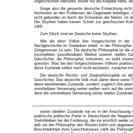
ungeschickten Rekruten, bisher nur die Aufgabe hatte, 
Ginge also die
gesamte
deutsche Entwicklung nicht
höchstens an den Problemen der Gegenwart beteiligen, 
nicht gebunden ist durch die Schranken der Nation, ist d
Die Skythen haben keinen Schritt zur griechischen Kult
zählt.
Zum Glück sind wir Deutsche keine Skythen.
Wie die alten Völker ihre Vorgeschichte in der 
Nachgeschichte im Gedanken erlebt, in der
Philosophie
Zeitgenossen zu sein. Die deutsche Philosophie ist die
incomplètes |unvollendeten Werke| unserer reellen G
Geschichte, die
Philosophie
, kritisieren, so steht uns
question
. Was bei den fortgeschrittenen Völkern
praktis
diese Zustände selbst noch nicht existieren, zunächst
kri
Die
deutsche Rechts- und Staatsphilosophie
ist di
Geschichte. Das deutsche Volk muß daher diese seine T
diese bestehenden Zustände, sondern zugleich ihre abstra
unmittelbare Verneinung seiner reellen noch auf die unm
denn die unmittelbare Verneinung seiner reellen Zustände 
seiner ideellen Zustände hat es in der Anschauung
praktische
politische Partei in Deutschland die Negatio
Stehnbleiben bei der Forderung, die sie ernstlich weder v
daß sie der Philosophie den Rücken kehrt und abgewandt
Beschränktheit ihres Gesichtskreises zählt die Philosoph