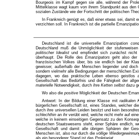
Bourgeois im Kampf gegen sie alle, während der Prole
Mittelklasse wagt kaum von ihrem Standpunkt aus den G
sozialen Zustände wie der Fortschritt der politischen The
In Frankreich genügt es, daß einer etwas sei, damit er 
verzichten soll. In Frankreich ist die partielle Emanzipati
Deutschland ist die universelle Emanzipation
cond
Deutschland muß die Unmöglichkeit der stufenweisen 
politischer Idealist
und empfindet sich zunächst nicht 
überhaupt. Die Rolle des
Emanzipators
geht also der 
französischen Volkes über, bis sie endlich bei der Kla
gewisser, außerhalb der Menschen liegender und doch 
sondern vielmehr alle Bedingungen der menschlichen Exist
dagegen, wo das praktische Leben ebenso geistlos al
Gesellschaft das Bedürfnis und die Fähigkeit der allg
materielle
Notwendigkeit, durch ihre
Ketten selbst
dazu g
Wo also die
positive
Möglichkeit der Deutschen Eman
Antwort: In der Bildung einer Klasse mit
radikalen 
bürgerlichen Gesellschaft ist, eines Standes, welcher die
durch ihre universellen Leiden besitzt und kein
besondre
schlechthin
an ihr verübt wird, welche nicht mehr auf ein
welche in keinem einseitigen Gegensatz zu den Konseq
deutschen Staatswesens steht, einer Sphäre endlich, we
Gesellschaft und damit alle übrigen Sphären der Ge
Menschen ist, also nur durch die
völlige Wiedergewinnu
als ein besonderer Stand ist das
Proletariat.