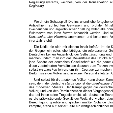
Regierungssystems, welches, von der Konservation alle
Regierung
.
Welch ein Schauspiel! Die ins unendliche fortgehende
Antipathien, schlechten Gewissen und brutaler Mitt
zweideutigen und argwöhnischen Stellung willen alle oh
Existenzen
von ihren
Herren
behandelt werden. Und se
Konzession des Himmels
anerkennen und bekennen! And
ihrer Zahl steht!
Die Kritik, die sich mit diesem Inhalt befaßt, ist die 
der Gegner ein edler, ebenbürtiger, ein
interessanter
Geg
Deutschen keinen Augenblick der Selbsttäuschung und
machen, indem man ihm das Bewußtsein des Drucks hinz
jede Sphäre der deutschen Gesellschaft als die
partie
diese versteinerten Verhältnisse dadurch zum Tanzen zw
selbst
erschrecken
lehren, um ihm
Courage
zu machen. M
Bedürfnisse der Völker sind in eigner Person die letzten 
Und selbst für die
modernen
Völker kann dieser Kamp
sein, denn der deutsche
status quo
ist die
offenherzige 
des modernen Staates
. Der Kampf gegen die deutsche
Völker, und von den Reminiszenzen dieser Vergangenheit 
das bei ihnen seine Tragödie erlebt, als deutschen Rev
es die präexistierende Gewalt der Welt, die Freiheit dag
Berechtigung glaubte und glauben mußte. Solange da
kämpfte, stand auf seiner Seite ein weltgeschichtlicher Ir