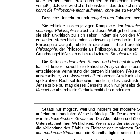
unter
der deutschen Praxis und den ihr dienenden Theor
vergeßt, daß der wirkliche Lebenskeim des deutschen 
könnt die Philosophie nicht aufheben, ohne sie zu verwirk
Dasselbe Unrecht, nur mit
umgekehrten
Faktoren, beg
Sie erblickte in dem jetzigen Kampf
nur
den
kritisch
seitherige Philosophie
selbst zu dieser Welt gehört und i
sie sich unkritisch zu sich selbst, indem sie von den
V
entweder stehenblieb oder anderweitig hergeholte Fo
Philosophie ausgab, obgleich dieselben - ihre Berech
Philosophie
, der Philosophie als Philosophie, zu erhalten
Grundmangel läßt sich dahin reduzieren:
Sie glaubte, die
Die Kritik der
deutschen Staats- und Rechtsphilosoph
hat, ist beides, sowohl die kritische Analyse des mo
entschiedene Verneinung der ganzen bisherigen
Weise
universellster, zur
Wissenschaft
erhobener Ausdruck e
spekulative Rechtsphilosophie möglich, dies abstrak
Jenseits bleibt, mag dieses Jenseits auch nur jenseits
Menschen
abstrahierte Gedankenbild des modernen
Staats nur möglich, weil und insofern der moderne 
auf eine nur imaginäre Weise befriedigt. Die Deutschen h
war ihr
theoretisches Gewissen
. Die Abstraktion und übe
Untersetztheit ihrer Wirklichkeit. Wenn also der
status q
die Vollendung des Pfahls im Fleische des modernen Sta
des modernen Staats
aus, die Schadhaftigkeit seines Fle