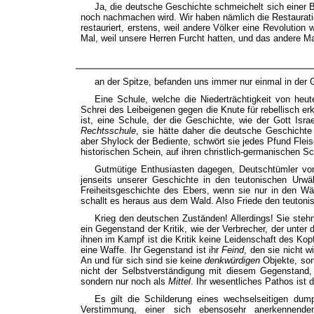
Ja, die deutsche Geschichte schmeichelt sich einer
noch nachmachen wird. Wir haben nämlich die Restauratio
restauriert, erstens, weil andere Völker eine Revolution 
Mal, weil unsere Herren Furcht hatten, und das andere Mal
an der Spitze, befanden uns immer nur einmal in der 
Eine Schule, welche die Niederträchtigkeit von heute
Schrei des Leibeigenen gegen die Knute für rebellisch erk
ist, eine Schule, der die Geschichte, wie der Gott Isr
Rechtsschule
, sie hätte daher die deutsche Geschichte
aber Shylock der Bediente, schwört sie jedes Pfund Fleis
historischen Schein, auf ihren christlich-germanischen Sc
Gutmütige Enthusiasten dagegen, Deutschtümler von 
jenseits unserer Geschichte in den teutonischen Urwä
Freiheitsgeschichte des Ebers, wenn sie nur in den Wä
schallt es heraus aus dem Wald. Also Friede den teutoni
Krieg den deutschen Zuständen! Allerdings! Sie ste
ein Gegenstand der Kritik, wie der Verbrecher, der unte
ihnen im Kampf ist die Kritik keine Leidenschaft des Kopf
eine Waffe. Ihr Gegenstand ist ihr
Feind
, den sie nicht 
An und für sich sind sie keine
denkwürdigen
Objekte, son
nicht der Selbstverständigung mit diesem Gegenstand,
sondern nur noch als
Mittel
. Ihr wesentliches Pathos ist 
Es gilt die Schilderung eines wechselseitigen dump
Verstimmung, einer sich ebensosehr anerkennend