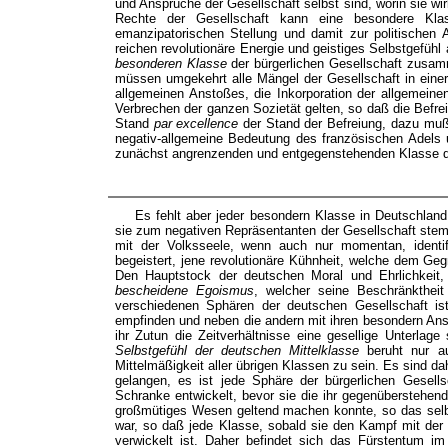
und Ansprüche der Gesellschaft selbst sind, worin sie wi
Rechte der Gesellschaft kann eine besondere Klass
emanzipatorischen Stellung und damit zur politischen 
reichen revolutionäre Energie und geistiges Selbstgefühl 
besonderen Klasse
der bürgerlichen Gesellschaft zusam
müssen umgekehrt alle Mängel der Gesellschaft in eine
allgemeinen Anstoßes, die Inkorporation der allgemein
Verbrechen der ganzen Sozietät gelten, so daß die Befre
Stand
par excellence
der Stand der Befreiung, dazu muß 
negativ-allgemeine Bedeutung des französischen Adels u
zunächst angrenzenden und entgegenstehenden Klasse 
Es fehlt aber jeder besondern Klasse in Deutschland 
sie zum negativen Repräsentanten der Gesellschaft stemp
mit der Volksseele, wenn auch nur momentan, identifiz
begeistert, jene revolutionäre Kühnheit, welche dem Geg
Den Hauptstock der deutschen Moral und Ehrlichkeit, 
bescheidene Egoismus
, welcher seine Beschränkthei
verschiedenen Sphären der deutschen Gesellschaft is
empfinden und neben die andern mit ihren besondern Ansp
ihr Zutun die Zeitverhältnisse eine gesellige Unterlag
Selbstgefühl der deutschen Mittelklasse
beruht nur au
Mittelmäßigkeit aller übrigen Klassen zu sein. Es sind da
gelangen, es ist jede Sphäre der bürgerlichen Gesellsc
Schranke entwickelt, bevor sie die ihr gegenüberstehen
großmütiges Wesen geltend machen konnte, so das selbst
war, so daß jede Klasse, sobald sie den Kampf mit der 
verwickelt ist. Daher befindet sich das Fürstentum 