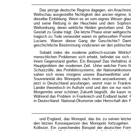
Das jetzige deutsche Regime dagegen, ein Anachroni
Weltschau ausgestellte Nichtigkeit des
ancien régime
, 
dieselbe Einbildung. Wenn es an sein eignes
Wesen
glau
und seine Rettung in der Heuchelei und dem Soph
Weltordnung, deren
wirkliche Helden
gestorben sind. Die
Gestalt zu Grabe trägt. Die letzte Phase einer weltgeschic
tragisch zu Tode verwundet waren im gefesselten Prom
Lucians. Warum dieser Gang der Geschichte? Dam
geschichtliche Bestimmung vindizieren wir den politisch
Sobald indes die
moderne
politisch-soziale Wirklic
menschlichen Problemen sich erhebt, befindet sie sic
ihrem Gegenstand greifen. Ein Beispiel! Das Verhältnis de
Hauptproblem der modernen Zeit. Unter welcher Form f
Schutzzölle
, des
Prohibitivsystems
, der
Nationalökonom
sahen sich eines morgens unsere Baumwollritter und 
Souveränität des Monopols nach innen anzuerkennen, 
jetzt in Deutschland anzufangen, womit man in Frankre
Länder theoretisch im Aufruhr sind und den sie nur noch
Morgenröte einer schönen Zukunft begrüßt, die kaum 
Während das Problem in Frankreich und Endland lautet:
in Deutschland:
National-Ökonomie
oder
Herrschaft des P
und England, das Monopol, das bis zu seinen letzte
den letzten Konsequenzen des Monopols fortzugehen. 
Kollision. Ein zureichendes Beispiel der
deutschen
Form 