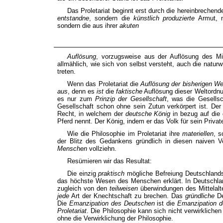
Das Proletariat beginnt erst durch die hereinbrechen
entstandne
, sondern die
künstlich produzierte
Armut, n
sondern die aus ihrer
akuten
Auflösung
, vorzugsweise aus der Auflösung des Mit
allmählich, wie sich von selbst versteht, auch die natur
treten.
Wenn das Proletariat die
Auflösung der bisherigen We
aus
, denn es
ist
die
faktische
Auflösung dieser Weltordnu
es nur zum
Prinzip der Gesellschaft
, was die Gesells
Gesellschaft schon ohne sein Zutun verkörpert ist. Der
Recht, in welchem der
deutsche König
in bezug auf die
Pferd nennt. Der König, indem er das Volk für sein Private
Wie die Philosophie im Proletariat ihre
materiellen
, s
der Blitz des Gedankens gründlich in diesen naiven V
Menschen
vollziehn.
Resümieren wir das Resultat:
Die einzig
praktisch
mögliche Befreiung Deutschlands
das höchste Wesen des Menschen erklärt. In Deutschla
zugleich von den
teilweisen
überwindungen des Mittelalt
jede
Art der Knechtschaft zu brechen. Das
gründliche
De
Die
Emanzipation des Deutschen
ist die
Emanzipation 
Proletariat
. Die Philosophie kann sich nicht verwirkliche
ohne die Verwirklichung der Philosophie.