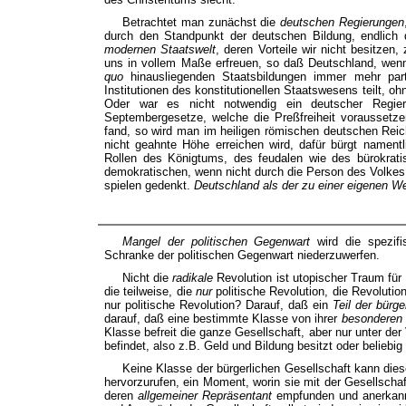
Betrachtet man zunächst die
deutschen Regierungen
durch den Standpunkt der deutschen Bildung, endlich d
modernen Staatswelt
, deren Vorteile wir nicht besitzen
uns in vollem Maße erfreuen, so daß Deutschland, wen
quo
hinausliegenden Staatsbildungen immer mehr part
Institutionen des konstitutionellen Staatswesens teilt, o
Oder war es nicht notwendig ein deutscher Regier
Septembergesetze, welche die Preßfreiheit vorausset
fand, so wird man im heiligen römischen deutschen Rei
nicht geahnte Höhe erreichen wird, dafür bürgt nament
Rollen des Königtums, des feudalen wie des bürokratis
demokratischen, wenn nicht durch die Person des Volkes
spielen gedenkt.
Deutschland als der zu einer eigenen Wel
Mangel der politischen Gegenwart
wird die spezifi
Schranke der politischen Gegenwart niederzuwerfen.
Nicht die
radikale
Revolution ist utopischer Traum für
die teilweise, die
nur
politische Revolution, die Revolutio
nur politische Revolution? Darauf, daß ein
Teil der bürge
darauf, daß eine bestimmte Klasse von ihrer
besonderen 
Klasse befreit die ganze Gesellschaft, aber nur unter der
befindet, also z.B. Geld und Bildung besitzt oder beliebi
Keine Klasse der bürgerlichen Gesellschaft kann die
hervorzurufen, ein Moment, worin sie mit der Gesellschaf
deren
allgemeiner Repräsentant
empfunden und anerkannt