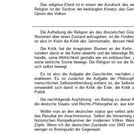
Das
religiöse
Elend ist in einem der
Ausdruck
des wir
Religion ist der Seufzer der bedrängten Kreatur, das Gemü
Opium
des Volkes.
Die Aufhebung der Religion als des
illusorischen
Glüc
Illusionen über einen Zustand aufzugeben, ist die
Forderu
ist also im
Keim
die
Kritik des Jammertales
, dessen
Heil
Die Kritik hat die imaginären Blumen an der Kette z
sondern damit er die Kette abwerfe und die lebendige Bl
handle, seine Wirklichkeit gestalte wie ein enttäuscht
seine wirkliche Sonne bewege. Die Religion ist nur die 
sich selbst bewegt.
Es ist also die
Aufgabe der Geschichte
, nachdem
etablieren. Es ist zunächst die
Aufgabe der Philosoph
menschlichen Selbstentfremdung entlarvt ist, die Selbst
verwandelt sich damit in die Kritik der Erde, die
Kritik 
Politik
.
Die nachfolgende Ausführung - ein Beitrag zu dieser A
die deutsche Staats- und Rechts-
Philosophie
an, aus kei
Wollte man an den deutschen
status quo
selbst ankn
das Resultat ein
Anachronismus
. Selbst die Verneinung 
historischen Rumpelkammer der modernen Völker. Wenn
Zöpfe. Wenn ich die deutschen Zustände von 1843 verne
weniger im Brennpunkt der Gegenwart.