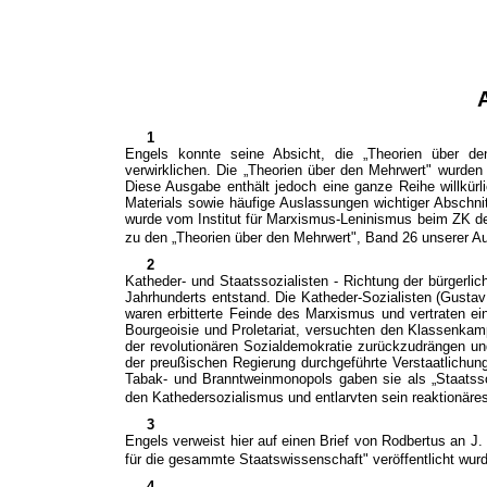
1
Engels konnte seine Absicht, die „Theorien über de
verwirklichen. Die „Theorien über den Mehrwert" wurden
Diese Ausgabe enthält jedoch eine ganze Reihe willkü
Materials sowie häufige Auslassungen wichtiger Abschni
wurde vom Institut für Marxismus-Leninismus beim ZK de
zu den „Theorien über den Mehrwert", Band 26 unserer Aus
2
Katheder- und Staatssozialisten - Richtung der bürgerli
Jahrhunderts entstand. Die Katheder-Sozialisten (Gusta
waren erbitterte Feinde des Marxismus und vertraten ei
Bourgeoisie und Proletariat, versuchten den Klassenka
der revolutionären Sozialdemokratie zurückzudrängen un
der preußischen Regierung durchgeführte Verstaatlichun
Tabak- und Branntweinmonopols gaben sie als „Staats
den Kathedersozialismus und entlarvten sein reaktionär
3
Engels verweist hier auf einen Brief von Rodbertus an J.
für die gesammte Staatswissenschaft" veröffentlicht wur
4