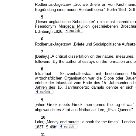
Rodbertus-Jagetzow, „Sociale Briefe an von Kirchmann.
Begründung einer neuen Rententheorie." Berlin 1851, S.8
5
„Dieser unglaubliche Schuhflicker" (this most incredrbl
Pseudonym Mordecai Mullion geschriebenen Broschüre 
Edinburgh 1826,
6
Rodbertus-Jagetzow, „Briefe und Socialpolitische Aufsätz
7
[Bailey,] „A critical dissertation on the nature, measures,
followers. By the author of essays on the formation and p
8
Inkastaat - Sklavenhalterstaat mit bedeutenden Üb
wirtschaftlichen Organisation war die Sippe oder Bau
erlebte der Inkastaat vom Ende des 15. Jahrhunderts bi
Jahren des 16. Jahrhunderts; damals dehnte er sich 
9
„when Greek meets Greek then comes the tug of war" (
abgewandeltes Zitat aus Nathanael Lee, „Rival Queens".
10
Lalor, „Money and morals: a book for the times". London 
1837, S.49ff.
11