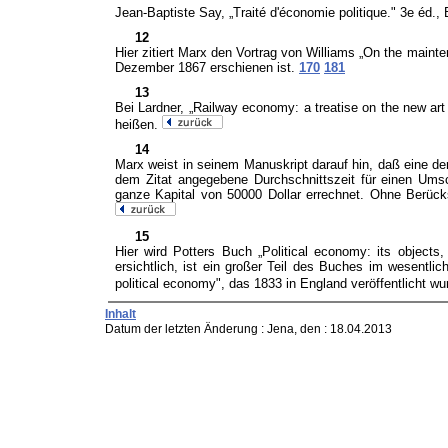
Jean-Baptiste Say, „Traité d'économie politique." 3e éd.,
12
Hier zitiert Marx den Vortrag von Williams „On the main
Dezember 1867 erschienen ist.
170
181
13
Bei Lardner, „Railway economy: a treatise on the new ar
heißen.
14
Marx weist in seinem Manuskript darauf hin, daß eine der
dem Zitat angegebene Durchschnittszeit für einen Umsc
ganze Kapital von 50000 Dollar errechnet. Ohne Berücks
15
Hier wird Potters Buch „Political economy: its objects
ersichtlich, ist ein großer Teil des Buches im wesentlic
political economy", das 1833 in England veröffentlicht w
Inhalt
Datum der letzten Änderung :
Jena, den : 18.04.2013