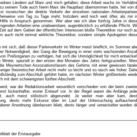
iednen Ländern auf Marx und mich gefallen; diese Arbeit wuchs im Verhältn
u seinem Tode auch hierin Marx die Hauptlast übernommen hatte, fiel von 
st inzwischen der direkte Verkehr der einzelnen nationalen Arbeiterpartei
cherweise von Tag zu Tage mehr; trotzdem wird noch weit öfter, als mir 
e Hilfe in Anspruch genommen. Wer aber wie ich über fünfzig Jahre in dies
ngenden Arbeiten eine unabweisbare, augenblicklich zu erfüllende Pflicht. W
eit auf dem Gebiet der öffentlichen Interessen bloße Theoretiker nur noch a
 auch nicht einmal wirkliche Theoretiker, sondern simple Apologeten dies
mit sich, daß dieser Parteiverkehr im Winter meist brieflich, im Sommer ab
s der Notwendigkeit, den Gang der Bewegung in einer stets wachsenden Anza
on Preßorganen zu verfolgen, hat sich die Unmöglichkeit für mich entwickel
 Winter, speziell in den ersten drei Monaten des Jahrs fertigzustellen. We
 die Meynertschen Assoziationsfasern des Gehirns mit einer gewissen fatal
iger theoretischer Arbeit nicht mehr so leicht und so rasch wie früher. Dah
ollständig zum Abschluß geführt hatte, im nächsten Winter größtenteils wied
h mit dem schwierigsten fünften Abschnitt.
ird, war die Redaktionsarbeit wesentlich verschieden von der beim zweit
rst lückenhafter, erster Entwurf vor. In der Regel waren die Anfänge jed
itet, auch meist stilistisch abgerundet. Je weiter man aber kam, des
tung, desto mehr Exkurse über im Lauf der Untersuchung auftauchen
päterer Anordnung überlassen blieb, desto länger und verwickelter wurden d
elblatt der Erstausgabe