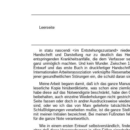
Leerseite
in statu nascendi <im Entstehungszustand> niede
Handschrift und Darstellung nur zu deutlich das Her
entspringenden Krankheitsanfälle, die dem Verfasser se
ganz unmöglich machten. Und kein Wunder. Zwischen 186
Entwurf und das erste Buch in druckfertiger Handschri
Internationalen Arbeiterassoziation verknüpfte Riesenarb
jener gesundheitlichen Störungen ein, die schuld daran sin
Meine Arbeit begann damit, daß ich das ganze Manuskr
leserliche Kopie hinüberdiktierte, was schon eine ziem
habe diese auf das Notwendigste beschränkt, habe den Ch
beibehalten, auch einzelne Wiederholungen nicht gestri
Seite fassen oder doch in andrer Ausdrucksweise wieder
sind, oder wo ich das von Marx gelieferte tatsächli
Schlußfolgerungen verarbeiten mußte, ist die ganze Ste
mit meinen Initialen bezeichnet. Bei meinen Fußnoten feh
für die ganze Note verantwortlich.
Wie in einem ersten Entwurf selbstverständlich, find