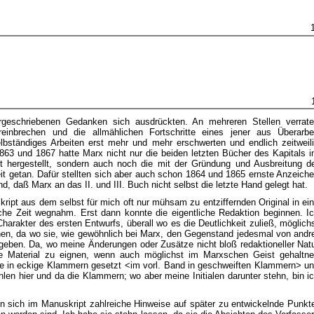
rgeschriebenen Gedanken sich ausdrückten. An mehreren Stellen verrat
einbrechen und die allmählichen Fortschritte eines jener aus Überarbe
lbständiges Arbeiten erst mehr und mehr erschwerten und endlich zeitweil
3 und 1867 hatte Marx nicht nur die beiden letzten Bücher des Kapitals 
ft hergestellt, sondern auch noch die mit der Gründung und Ausbreitung d
eit getan. Dafür stellten sich aber auch schon 1864 und 1865 ernste Anzeich
d, daß Marx an das II. und III. Buch nicht selbst die letzte Hand gelegt hat.
ipt aus dem selbst für mich oft nur mühsam zu entziffernden Original in ei
liche Zeit wegnahm. Erst dann konnte die eigentliche Redaktion beginnen. I
arakter des ersten Entwurfs, überall wo es die Deutlichkeit zuließ, möglich
chen, da wo sie, wie gewöhnlich bei Marx, den Gegenstand jedesmal von andr
geben. Da, wo meine Änderungen oder Zusätze nicht bloß redaktioneller Nat
che Material zu eignen, wenn auch möglichst im Marxschen Geist gehaltn
lle in eckige Klammern gesetzt <im vorl. Band in geschweiften Klammern> u
len hier und da die Klammern; wo aber meine Initialen darunter stehn, bin i
en sich im Manuskript zahlreiche Hinweise auf später zu entwickelnde Punkt