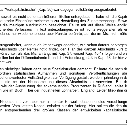
s "Vorkapitalistische" (Kap. 36) war dagegen vollständig ausgearbeitet.
 soweit es nicht schon an früheren Stellen untergebracht, habe ich die Kapit
hne starke Einschübe meinerseits zur Herstellung des Zusammenhangs. Sowe
ls die meinigen ausdrücklich bezeichnet. Es ist mir auf diese Weise endli
e des Verfassers im Text unterzubringen; es ist nichts weggefallen als e
gebnes nur wiederholte oder aber Punkte berührte, auf die im Ms. nicht näh
r ausgearbeitet, wenn auch keineswegs geordnet, wie schon daraus hervorgeh
bschnitts über Rente) nötig findet, den Plan des ganzen Abschnitts kurz 
wünschter, als das Ms. anfängt mit Kap. 37, worauf Kap. 45-47 folgen und er
llen bei der Differentialrente II und die Entdeckung, daß in Kap. 43 der hier 
cht war.
den siebziger Jahren ganz neue Spezialstudien gemacht. Er hatte die nach d
dnen statistischen Aufnahmen und sonstigen Veröffentlichungen üb
henswertester Vollständigkeit zur Verfügung gestellt worden, jahrelang in d
e, sie bei der Neubearbeitung dieses Abschnitts zu verwerten. Bei d
s wie der Ausbeutung der ackerbauenden Produzenten in Rußland, sollte 
wie im Buch I, bei der industriellen Lohnarbeit, England. Leider blieb ihm d
 Niederschrift vor, aber nur als erster Entwurf, dessen endlos verschlung
den. Vom letzten Kapitel existiert nur der Anfang. Hier sollten die den dr
hn entsprechenden drei großen Klassen der entwickelten kapitalistisch