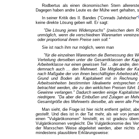
Rodbertus als einen ökonomischen Stern allererst
Dagegen haben andre Leute es der Mühe wert gehalten, s
In seiner Kritik des II. Bandes ("Conrads Jahrbücher"
keine direkte Lösung geben will. Er sagt:
"Die Lösung jenes Widerspruchs" (zwischen dem Ric
unmöglich, wenn die verschiednen Warenarten
vereinze
oder proportional ihrem Preise sein soll."
Sie ist nach ihm nur möglich, wenn man
"für die einzelnen Warenarten die Bemessung des We
Verteilung derselben unter die Gesamtklassen der Kapi
Arbeiterklasse nur einen gewissen Teil ... der andre, de
demnach auch ... den Mehrwert. Die Mitglieder der Ka
nach Maßgabe der von ihnen beschäftigten Arbeiterzahl,
Grund und Boden als Kapitalwert mit in Rechnung 
Arbeitseinheiten bestimmten Idealwerte entsprechen
betrachtet werden, die zu den wirklichen Preisen führt. 
Gewinne verlangen." Dadurch werden einige Kapitalisten
niedrigere. "Da aber die Einbußen und Zulagen an Mehrw
Gesamtgröße des Mehrwerts dieselbe, als wenn alle Prei
Man sieht, die Frage ist hier nicht entfernt gelöst, a
gestellt
. Und dies ist in der Tat mehr, als wir von jema
einen "Vulgärökonomen" hinstellt; es ist gradezu üb
Vulgärökonomen vergleicht. Die Vulgärökonomie des Verfa
der Marxschen Weise abgeleitet werden, aber nichts
mindestens plausiblere Erklärungsweise: