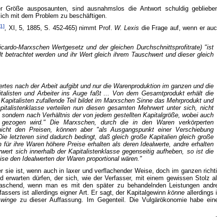
er Größe ausposaunten, sind ausnahmslos die Antwort schuldig gebliebe
ich mit dem Problem zu beschäftigen.
[1]
, XI, 5, 1885, S. 452-465) nimmt Prof.
W. Lexis
die Frage auf, wenn er au
ardo-Marxschen Wertgesetz und der gleichen Durchschnittsprofitrate) "ist
lt
betrachtet werden und ihr Wert gleich ihrem Tauschwert und dieser gleich
rtes nach der Arbeit aufgibt und nur die Warenproduktion im
ganzen
und die
talisten und Arbeiter ins Auge faßt ... Von dem Gesamtprodukt erhält die
n Kapitalisten zufallende Teil bildet im Marxschen Sinne das Mehrprodukt und
pitalistenklasse verteilen nun diesen gesamten Mehrwert unter sich,
nicht
 sondern nach Verhältnis der von jedem gestellten Kapitalgröße, wobei auch
gezogen wird." Die Marxschen, durch die in den Waren verkörperten
 nicht den Preisen, können aber "als Ausgangspunkt einer Verschiebung
Die letzteren sind dadurch bedingt, daß gleich große Kapitalien gleich große
 für ihre Waren höhere Preise erhalten als deren Idealwerte, andre erhalten
ert sich innerhalb der Kapitalistenklasse gegenseitig aufheben, so ist die
se den Idealwerten der Waren proportional wären."
ber sie ist, wenn auch in laxer und verflachender Weise, doch im ganzen richt
nd erwarten dürfen, der sich, wie der Verfasser, mit einem gewissen Stolz a
erraschend, wenn man es mit den später zu behandelnden Leistungen andr
ssers ist allerdings eigner Art. Er sagt, der Kapitalgewinn
könne
allerdings 
zwinge
zu dieser Auffassung. Im Gegenteil. Die Vulgärökonomie habe ein