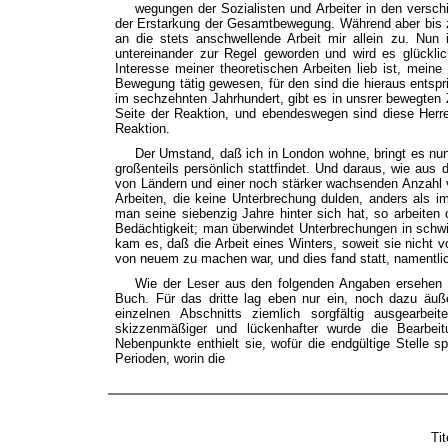
wegungen der Sozialisten und Arbeiter in den versch
der Erstarkung der Gesamtbewegung. Während aber bis z
an die stets anschwellende Arbeit mir allein zu. Nun i
untereinander zur Regel geworden und wird es glückli
Interesse meiner theoretischen Arbeiten lieb ist, mein
Bewegung tätig gewesen, für den sind die hieraus entspri
im sechzehnten Jahrhundert, gibt es in unsrer bewegten Z
Seite der Reaktion, und ebendeswegen sind diese Herren
Reaktion.
Der Umstand, daß ich in London wohne, bringt es nun 
großenteils persönlich stattfindet. Und daraus, wie au
von Ländern und einer noch stärker wachsenden Anzahl v
Arbeiten, die keine Unterbrechung dulden, anders als im
man seine siebenzig Jahre hinter sich hat, so arbeiten
Bedächtigkeit; man überwindet Unterbrechungen in schwier
kam es, daß die Arbeit eines Winters, soweit sie nicht v
von neuem zu machen war, und dies fand statt, namentlic
Wie der Leser aus den folgenden Angaben ersehen w
Buch. Für das dritte lag eben nur ein, noch dazu äuße
einzelnen Abschnitts ziemlich sorgfältig ausgearbe
skizzenmäßiger und lückenhafter wurde die Bearbei
Nebenpunkte enthielt sie, wofür die endgültige Stelle s
Perioden, worin die
Tit