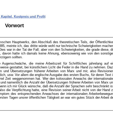
. Kapitel. Kostpreis und Profit
Vorwort
rxschen Hauptwerks, den Abschluß des theoretischen Teils, der Öffentlichke
85, meinte ich, das dritte würde wohl nur technische Schwierigkeiten mache
Dies war in der Tat der Fall; aber von den Schwierigkeiten, die grade diese, d
n, davon hatte ich damals keine Ahnung, ebensowenig wie von den sonstig
rzögern sollten.
Augenschwäche, die meine Arbeitszeit für Schriftliches jahrelang auf e
ise gestattet, bei künstlichem Licht die Feder in die Hand zu nehmen. Da
n und Übersetzungen früherer Arbeiten von Marx und mir, also Revisione
ich, usw. Vor allem die englische Ausgabe des ersten Buchs, für deren Text 
er viel Zeit weggenommen hat. Wer den kolossalen Anwachs der international
e, und namentlich die Anzahl der Übersetzungen früherer Arbeiten von Marx u
, wenn ich mir Glück wünsche, daß die Anzahl der Sprachen sehr beschränkt is
so die Verpflichtung hatte, eine Revision seiner Arbeit nicht von der Hand 
ymptom des entsprechenden Anwachses der internationalen Arbeiterbewegu
ersten Tagen unsrer öffentlichen Tätigkeit an war ein gutes Stück der Arbeit d