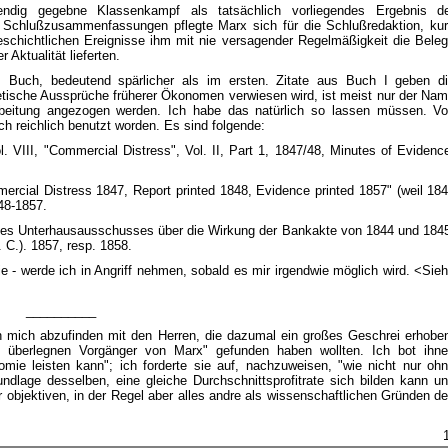
endig gegebne Klassenkampf als tatsächlich vorliegendes Ergebnis d
en Schlußzusammenfassungen pflegte Marx sich für die Schlußredaktion, ku
schichtlichen Ereignisse ihm mit nie versagender Regelmäßigkeit die Bele
Aktualität lieferten.
I. Buch, bedeutend spärlicher als im ersten. Zitate aus Buch I geben d
retische Aussprüche früherer Ökonomen verwiesen wird, ist meist nur der Na
arbeitung angezogen werden. Ich habe das natürlich so lassen müssen. V
ch reichlich benutzt worden. Es sind folgende:
 VIII, "Commercial Distress", Vol. II, Part 1, 1847/48, Minutes of Evidenc
rcial Distress 1847, Report printed 1848, Evidence printed 1857" (weil 18
848-1857.
te des Unterhausausschusses über die Wirkung der Bankakte von 1844 und 184
 C.). 1857, resp. 1858.
e - werde ich in Angriff nehmen, sobald es mir irgendwie möglich wird. <Sie
__________
h mich abzufinden mit den Herren, die dazumal ein großes Geschrei erhobe
n überlegnen Vorgänger von Marx" gefunden haben wollten. Ich bot ihn
ie leisten kann"; ich forderte sie auf, nachzuweisen, "wie nicht nur oh
dlage desselben, eine gleiche Durchschnittsprofitrate sich bilden kann u
 objektiven, in der Regel aber alles andre als wissenschaftlichen Gründen d