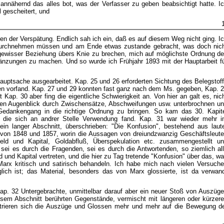
annähernd das alles bot, was der Verfasser zu geben beabsichtigt hatte. I
 gescheitert, und
chen der Verspätung. Endlich sah ich ein, daß es auf diesem Weg nicht ging. I
s durchnehmen müssen und am Ende etwas zustande gebracht, was doch nic
in gewisser Beziehung übers Knie zu brechen, mich auf möglichste Ordnung d
änzungen zu machen. Und so wurde ich Frühjahr 1893 mit der Hauptarbeit f
auptsache ausgearbeitet. Kap. 25 und 26 erforderten Sichtung des Belegstof
len vorfand. Kap. 27 und 29 konnten fast ganz nach dem Ms. gegeben, Kap. 
Kap. 30 aber fing die eigentliche Schwierigkeit an. Von hier an galt es, nic
eden Augenblick durch Zwischensätze, Abschweifungen usw. unterbrochnen u
en Gedankengang in die richtige Ordnung zu bringen. So kam das 30. Kapit
 die sich an andrer Stelle Verwendung fand. Kap. 31 war wieder mehr 
n langer Abschnitt, überschrieben: "Die Konfusion", bestehend aus laut
 von 1848 und 1857, worin die Aussagen von dreiundzwanzig Geschäftsleut
eld und Kapital, Goldabfluß, Überspekulation etc. zusammengestellt u
, sei es durch die Fragenden, sei es durch die Antwortenden, so ziemlich al
und Kapital vertreten, und die hier zu Tag tretende "Konfusion" über das, w
arx kritisch und satirisch behandeln. Ich habe mich nach vielen Versuch
lich ist; das Material, besonders das von Marx glossierte, ist da verwan
Kap. 32 Untergebrachte, unmittelbar darauf aber ein neuer Stoß von Auszüg
esem Abschnitt berührten Gegenstände, vermischt mit längeren oder kürzer
rieren sich die Auszüge und Glossen mehr und mehr auf die Bewegung d