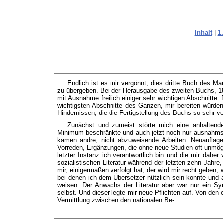
Inhalt
|
1
Endlich ist es mir vergönnt, dies dritte Buch des Ma
zu übergeben. Bei der Herausgabe des zweiten Buchs, 18
mit Ausnahme freilich einiger sehr wichtigen Abschnitte. 
wichtigsten Abschnitte des Ganzen, mir bereiten würde
Hindernissen, die die Fertigstellung des Buchs so sehr ve
Zunächst und zumeist störte mich eine anhaltende 
Minimum beschränkte und auch jetzt noch nur ausnahmswe
kamen andre, nicht abzuweisende Arbeiten: Neuauflage
Vorreden, Ergänzungen, die ohne neue Studien oft unmögl
letzter Instanz ich verantwortlich bin und die mir dah
sozialistischen Literatur während der letzten zehn Jahr
mir, einigermaßen verfolgt hat, der wird mir recht geben
bei denen ich dem Übersetzer nützlich sein konnte und al
weisen. Der Anwachs der Literatur aber war nur ein S
selbst. Und dieser legte mir neue Pflichten auf. Von den 
Vermittlung zwischen den nationalen Be-