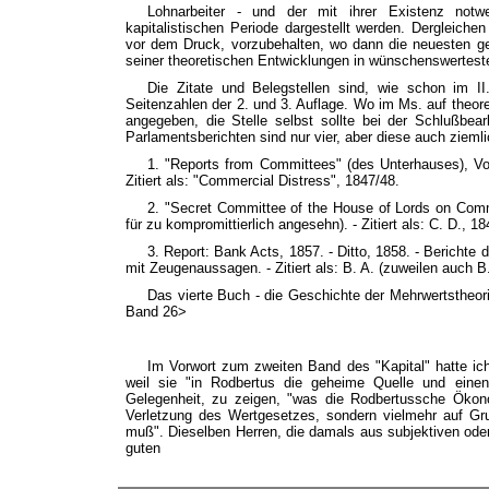
Lohnarbeiter - und der mit ihrer Existenz notw
kapitalistischen Periode dargestellt werden. Dergleich
vor dem Druck, vorzubehalten, wo dann die neuesten ge
seiner theoretischen Entwicklungen in wünschenswertester 
Die Zitate und Belegstellen sind, wie schon im I
Seitenzahlen der 2. und 3. Auflage. Wo im Ms. auf theo
angegeben, die Stelle selbst sollte bei der Schlußbe
Parlamentsberichten sind nur vier, aber diese auch ziemli
1. "Reports from Committees" (des Unterhauses), Vol.
Zitiert als: "Commercial Distress", 1847/48.
2. "Secret Committee of the House of Lords on Comme
für zu kompromittierlich angesehn). - Zitiert als: C. D., 1
3. Report: Bank Acts, 1857. - Ditto, 1858. - Berich
mit Zeugenaussagen. - Zitiert als: B. A. (zuweilen auch B.
Das vierte Buch - die Geschichte der Mehrwertstheori
Band 26>
Im Vorwort zum zweiten Band des "Kapital" hatte ic
weil sie "in Rodbertus die geheime Quelle und eine
Gelegenheit, zu zeigen, "was die Rodbertussche Ökonom
Verletzung des Wertgesetzes, sondern vielmehr auf Grun
muß". Dieselben Herren, die damals aus subjektiven oder
guten