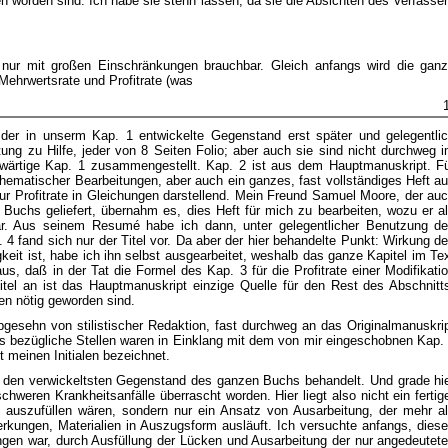
n worden sind. Ich habe sie stehn lassen, da sie die Absichten des Verfasse
 nur mit großen Einschränkungen brauchbar. Gleich anfangs wird die gan
ehrwertsrate und Profitrate (was
der in unserm Kap. 1 entwickelte Gegenstand erst später und gelegentli
ung zu Hilfe, jeder von 8 Seiten Folio; aber auch sie sind nicht durchweg 
wärtige Kap. 1 zusammengestellt. Kap. 2 ist aus dem Hauptmanuskript. F
hematischer Bearbeitungen, aber auch ein ganzes, fast vollständiges Heft a
zur Profitrate in Gleichungen darstellend. Mein Freund Samuel Moore, der au
 Buchs geliefert, übernahm es, dies Heft für mich zu bearbeiten, wozu er a
war. Aus seinem Resumé habe ich dann, unter gelegentlicher Benutzung d
. 4 fand sich nur der Titel vor. Da aber der hier behandelte Punkt: Wirkung d
keit ist, habe ich ihn selbst ausgearbeitet, weshalb das ganze Kapitel im Te
us, daß in der Tat die Formel des Kap. 3 für die Profitrate einer Modifikati
itel an ist das Hauptmanuskript einzige Quelle für den Rest des Abschnitt
en nötig geworden sind.
bgesehn von stilistischer Redaktion, fast durchweg an das Originalmanuskri
gs bezügliche Stellen waren in Einklang mit dem von mir eingeschobnen Kap.
 meinen Initialen bezeichnet.
h den verwickeltsten Gegenstand des ganzen Buchs behandelt. Und grade hi
weren Krankheitsanfälle überrascht worden. Hier liegt also nicht ein fertig
 auszufüllen wären, sondern nur ein Ansatz von Ausarbeitung, der mehr a
kungen, Materialien in Auszugsform ausläuft. Ich versuchte anfangs, dies
ngen war, durch Ausfüllung der Lücken und Ausarbeitung der nur angedeutet