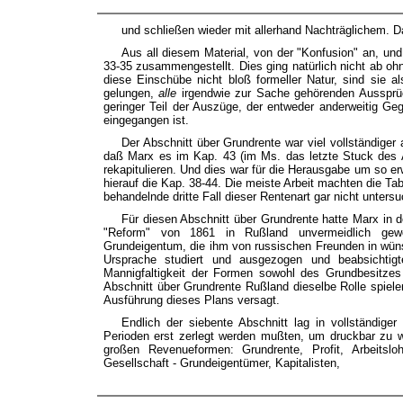
und schließen wieder mit allerhand Nachträglichem. Da
Aus all diesem Material, von der "Konfusion" an, und
33-35 zusammengestellt. Dies ging natürlich nicht ab o
diese Einschübe nicht bloß formeller Natur, sind sie a
gelungen,
alle
irgendwie zur Sache gehörenden Aussprüch
geringer Teil der Auszüge, der entweder anderweitig Ge
eingegangen ist.
Der Abschnitt über Grundrente war viel vollständige
daß Marx es im Kap. 43 (im Ms. das letzte Stuck des A
rekapitulieren. Und dies war für die Herausgabe um so er
hierauf die Kap. 38-44. Die meiste Arbeit machten die Tabe
behandelnde dritte Fall dieser Rentenart gar nicht untersu
Für diesen Abschnitt über Grundrente hatte Marx in 
"Reform" von 1861 in Rußland unvermeidlich gewor
Grundeigentum, die ihm von russischen Freunden in wünsc
Ursprache studiert und ausgezogen und beabsichtigt
Mannigfaltigkeit der Formen sowohl des Grundbesitze
Abschnitt über Grundrente Rußland dieselbe Rolle spielen 
Ausführung dieses Plans versagt.
Endlich der siebente Abschnitt lag in vollständiger
Perioden erst zerlegt werden mußten, um druckbar zu wer
großen Revenueformen: Grundrente, Profit, Arbeitslo
Gesellschaft - Grundeigentümer, Kapitalisten,