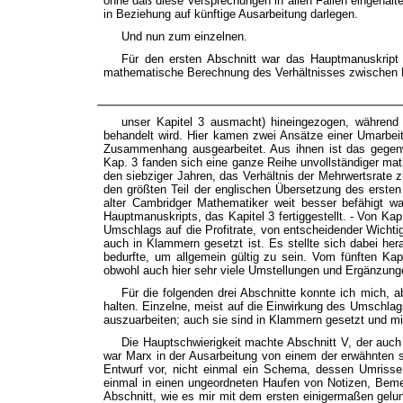
ohne daß diese Versprechungen in allen Fällen eingehalte
in Beziehung auf künftige Ausarbeitung darlegen.
Und nun zum einzelnen.
Für den ersten Abschnitt war das Hauptmanuskript
mathematische Berechnung des Verhältnisses zwischen M
unser Kapitel 3 ausmacht) hineingezogen, während 
behandelt wird. Hier kamen zwei Ansätze einer Umarbeit
Zusammenhang ausgearbeitet. Aus ihnen ist das gegen
Kap. 3 fanden sich eine ganze Reihe unvollständiger mat
den siebziger Jahren, das Verhältnis der Mehrwertsrate 
den größten Teil der englischen Übersetzung des ersten
alter Cambridger Mathematiker weit besser befähigt 
Hauptmanuskripts, das Kapitel 3 fertiggestellt. - Von Kap
Umschlags auf die Profitrate, von entscheidender Wichtig
auch in Klammern gesetzt ist. Es stellte sich dabei hera
bedurfte, um allgemein gültig zu sein. Vom fünften Kap
obwohl auch hier sehr viele Umstellungen und Ergänzung
Für die folgenden drei Abschnitte konnte ich mich, a
halten. Einzelne, meist auf die Einwirkung des Umschla
auszuarbeiten; auch sie sind in Klammern gesetzt und mit
Die Hauptschwierigkeit machte Abschnitt V, der auc
war Marx in der Ausarbeitung von einem der erwähnten sch
Entwurf vor, nicht einmal ein Schema, dessen Umrisse
einmal in einen ungeordneten Haufen von Notizen, Bemer
Abschnitt, wie es mir mit dem ersten einigermaßen gelu