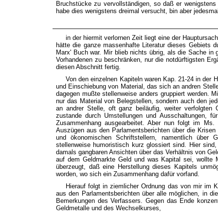
Bruchstücke zu vervollständigen, so daß er wenigstens 
habe dies wenigstens dreimal versucht, bin aber jedesmal
in der hiermit verlornen Zeit liegt eine der Hauptursa
hätte die ganze massenhafte Literatur dieses Gebiet
Marx' Buch war. Mir blieb nichts übrig, als die Sache 
Vorhandenen zu beschränken, nur die notdürftigsten Erg
diesen Abschnitt fertig.
Von den einzelnen Kapiteln waren Kap. 21-24 in der H
und Einschiebung von Material, das sich an andren Stel
dagegen mußte stellenweise anders gruppiert werden. Mit 
nur das Material von Belegstellen, sondern auch den j
an andrer Stelle, oft ganz beiläufig, weiter verfolgt
zustande durch Umstellungen und Ausschaltungen, für
Zusammenhang ausgearbeitet. Aber nun folgt im Ms. ei
Auszügen aus den Parlamentsberichten über die Krisen
und ökonomischen Schriftstellern, namentlich über G
stellenweise humoristisch kurz glossiert sind. Hier sind
damals gangbaren Ansichten über das Verhältnis von Geld 
auf dem Geldmarkte Geld und was Kapital sei, wollte M
überzeugt, daß eine Herstellung dieses Kapitels unmög
worden, wo sich ein Zusammenhang dafür vorfand.
Hierauf folgt in ziemlicher Ordnung das von mir im 
aus den Parlamentsberichten über alle möglichen, in di
Bemerkungen des Verfassers. Gegen das Ende konzent
Geldmetalle und des Wechselkurses,