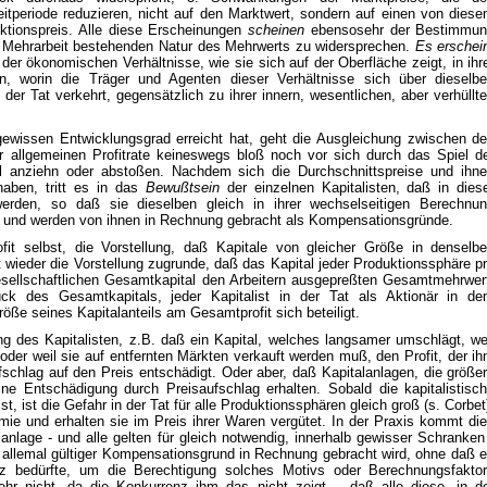
itperiode reduzieren, nicht auf den Marktwert, sondern auf einen von dies
ktionspreis. Alle diese Erscheinungen
scheinen
ebensosehr der Bestimmu
er Mehrarbeit bestehenden Natur des Mehrwerts zu widersprechen.
Es erschei
t der ökonomischen Verhältnisse, wie sie sich auf der Oberfläche zeigt, in ihr
n, worin die Träger und Agenten dieser Verhältnisse sich über dieselb
er Tat verkehrt, gegensätzlich zu ihrer innern, wesentlichen, aber verhüllt
 gewissen Entwicklungsgrad erreicht hat, geht die Ausgleichung zwischen d
r allgemeinen Profitrate keineswegs bloß noch vor sich durch das Spiel d
tal anziehn oder abstoßen. Nachdem sich die Durchschnittspreise und ihn
haben, tritt es in das
Bewußtsein
der einzelnen Kapitalisten, daß in dies
erden, so daß sie dieselben gleich in ihrer wechselseitigen Berechnu
 sie und werden von ihnen in Rechnung gebracht als Kompensationsgründe.
ofit selbst, die Vorstellung, daß Kapitale von gleicher Größe in denselb
gt wieder die Vorstellung zugrunde, daß das Kapital jeder Produktionssphäre p
sellschaftlichen Gesamtkapital den Arbeitern ausgepreßten Gesamtmehrwer
k des Gesamtkapitals, jeder Kapitalist in der Tat als Aktionär in d
öße seines Kapitalanteils am Gesamtprofit sich beteiligt.
ng des Kapitalisten, z.B. daß ein Kapital, welches langsamer umschlägt, we
oder weil sie auf entfernten Märkten verkauft werden muß, den Profit, der i
schlag auf den Preis entschädigt. Oder aber, daß Kapitalanlagen, die größe
ne Entschädigung durch Preisaufschlag erhalten. Sobald die kapitalistisc
, ist die Gefahr in der Tat für alle Produktionssphären gleich groß (s. Corbet
mie und erhalten sie im Preis ihrer Waren vergütet. In der Praxis kommt di
anlage - und alle gelten für gleich notwendig, innerhalb gewisser Schranken
ür allemal gültiger Kompensationsgrund in Rechnung gebracht wird, ohne daß 
z bedürfte, um die Berechtigung solches Motivs oder Berechnungsfakto
mehr nicht, da die Konkurrenz ihm das nicht zeigt -, daß alle diese, in d