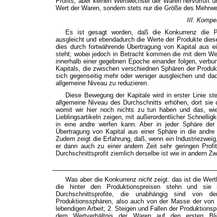
Profits, aber keinen Wertwechsel der Waren hervorruft 
Wert der Waren, sondern stets nur die Größe des Mehrwer
III. Kompe
Es ist gesagt worden, daß die Konkurrenz die Pro
ausgleicht und ebendadurch die Werte der Produkte dies
dies durch fortwährende Übertragung von Kapital aus ei
steht; wobei jedoch in Betracht kommen die mit dem Wec
innerhalb einer gegebnen Epoche einander folgen, verb
Kapitals, die zwischen verschiednen Sphären der Produkti
sich gegenseitig mehr oder weniger ausgleichen und dad
allgemeine Niveau zu reduzieren.
Diese Bewegung der Kapitale wird in erster Linie ste
allgemeine Niveau des Durchschnitts erhöhen, dort sie
womit wir hier noch nichts zu tun haben und das, wi
Lieblingsartikeln zeigen, mit außerordentlicher Schnelli
in eine andre werfen kann. Aber in jeder Sphäre der e
Übertragung von Kapital aus einer Sphäre in die andre
Zudem zeigt die Erfahrung, daß, wenn ein Industriezweig, 
er dann auch zu einer andern Zeit sehr geringen Profi
Durchschnittsprofit ziemlich derselbe ist wie in andern Z
Was aber die Konkurrenz
nicht
zeigt. das ist die We
die hinter den Produktionspreisen stehn und sie 
Durchschnittsprofite, die unabhängig sind von 
Produktionssphären, also auch von der Masse der von 
lebendigen Arbeit; 2. Steigen und Fallen der Produktionsp
dem Wertverhältnis der Waren auf den ersten Bli