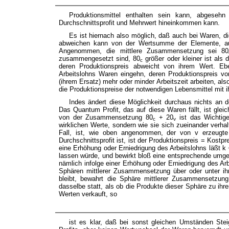
Produktionsmittel enthalten sein kann, abgeseh
Durchschnittsprofit und Mehrwert hineinkommen kann.
Es ist hiernach also möglich, daß auch bei Waren, d
abweichen kann von der Wertsumme der Elemente, aus
Angenommen, die mittlere Zusammensetzung sei 80
zusammengesetzt sind, 80
größer oder kleiner ist als 
c
deren Produktionspreis abweicht von ihrem Wert. E
Arbeitslohns Waren eingehn, deren Produktionspreis vo
(ihrem Ersatz) mehr oder minder Arbeitszeit arbeiten, als
die Produktionspreise der notwendigen Lebensmittel mit
Indes ändert diese Möglichkeit durchaus nichts an d
Das Quantum Profit, das auf diese Waren fällt, ist gle
von der Zusammensetzung 80
+ 20
ist das Wichtig
c
v
wirklichen Werte, sondern wie sie sich zueinander verh
Fall, ist, wie oben angenommen, der von v erzeugte 
Durchschnittsprofit ist, ist der Produktionspreis = Kostp
eine Erhöhung oder Erniedrigung des Arbeitslohns läßt k
lassen würde, und bewirkt bloß eine entsprechende umge
nämlich infolge einer Erhöhung oder Erniedrigung des Arb
Sphären mittlerer Zusammensetzung über oder unter ih
bleibt, bewahrt die Sphäre mittlerer Zusammensetzung 
dasselbe statt, als ob die Produkte dieser Sphäre zu ih
Werten verkauft, so
ist es klar, daß bei sonst gleichen Umständen Ste