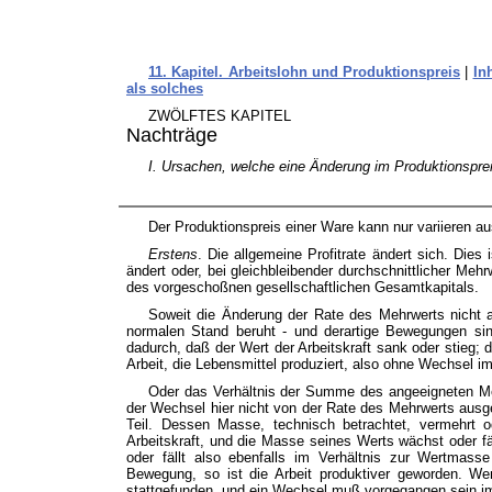
11. Kapitel. Arbeitslohn und Produktionspreis
|
Inh
als solches
ZWÖLFTES KAPITEL
Nachträge
I. Ursachen, welche eine Änderung im Produktionspre
Der Produktionspreis einer Ware kann nur variieren a
Erstens
. Die allgemeine Profitrate ändert sich. Dies
ändert oder, bei gleichbleibender durchschnittlicher M
des vorgeschoßnen gesellschaftlichen Gesamtkapitals.
Soweit die Änderung der Rate des Mehrwerts nicht a
normalen Stand beruht - und derartige Bewegungen sind 
dadurch, daß der Wert der Arbeitskraft sank oder stieg; 
Arbeit, die Lebensmittel produziert, also ohne Wechsel i
Oder das Verhältnis der Summe des angeeigneten Me
der Wechsel hier nicht von der Rate des Mehrwerts aus
Teil. Dessen Masse, technisch betrachtet, vermehrt o
Arbeitskraft, und die Masse seines Werts wächst oder 
oder fällt also ebenfalls im Verhältnis zur Wertmasse
Bewegung, so ist die Arbeit produktiver geworden. We
stattgefunden, und ein Wechsel muß vorgegangen sein i