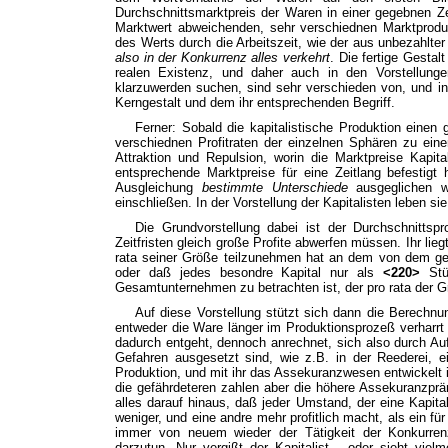
Durchschnittsmarktpreis der Waren in einer gegebnen Ze
Marktwert abweichenden, sehr verschiednen Marktprodu
des Werts durch die Arbeitszeit, wie der aus unbezahlt
also in der Konkurrenz alles verkehrt
. Die fertige Gestal
realen Existenz, und daher auch in den Vorstellunge
klarzuwerden suchen, sind sehr verschieden von, und in d
Kerngestalt und dem ihr entsprechenden Begriff.
Ferner: Sobald die kapitalistische Produktion einen
verschiednen Profitraten der einzelnen Sphären zu eine
Attraktion und Repulsion, worin die Marktpreise Kapi
entsprechende Marktpreise für eine Zeitlang befestigt 
Ausgleichung
bestimmte Unterschiede
ausgeglichen w
einschließen. In der Vorstellung der Kapitalisten leben
Die Grundvorstellung dabei ist der Durchschnittspr
Zeitfristen gleich große Profite abwerfen müssen. Ihr lie
rata seiner Größe teilzunehmen hat an dem von dem ge
oder daß jedes besondre Kapital nur als
<220>
Stüc
Gesamtunternehmen zu betrachten ist, der pro rata der Gr
Auf diese Vorstellung stützt sich dann die Berechnu
entweder die Ware länger im Produktionsprozeß verharrt 
dadurch entgeht, dennoch anrechnet, sich also durch Auf
Gefahren ausgesetzt sind, wie z.B. in der Reederei, ei
Produktion, und mit ihr das Assekuranzwesen entwickelt ist
die gefährdeteren zahlen aber die höhere Assekuranzprä
alles darauf hinaus, daß jeder Umstand, der eine Kapital
weniger, und eine andre mehr profitlich macht, als ein f
immer von neuem wieder der Tätigkeit der Konkurren
darzutun. Nur vergißt der Kapitalist - oder sieht viel