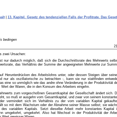
alt
|
13. Kapitel. Gesetz des tendenziellen Falls der Profitrate. Das Gese
is bedingen
2
us zwei Ursachen:
 ist nur dadurch möglich, daß sich die Durchschnittsrate des Mehrwerts selb
ehrwertsrate, das Verhältnis der Summe der angeeigneten Mehrwerte zur Sum
uf Herunterdrücken des Arbeitslohns unter, oder dessen Steigen über sein
nur als oszillatorische zu betrachten -, kann sie nur stattfinden entwed
das eine so unmöglich wie das andre ohne Veränderung in der Produktivität d
m Wert der Waren, die in den Konsum des Arbeiters eingehn.
hrwerts zum vorgeschoßnen Gesamtkapital der Gesellschaft ändert sich. 
geht, so muß er ausgehn vom Gesamtkapital, und zwar von seinem konstant
der vermindert sich im Verhältnis zu der vom variablen Kapital gekauft
fällt so mit dem Wachstum oder der Abnahme seiner Masse selbst; sie wäch
 des variablen Kapitals. Setzt dieselbe Arbeit mehr konstantes Kapital 
nn umgekehrt, umgekehrt. Also hat Wechsel in der Produktivität der Arbe
m Wert gewisser Waren.