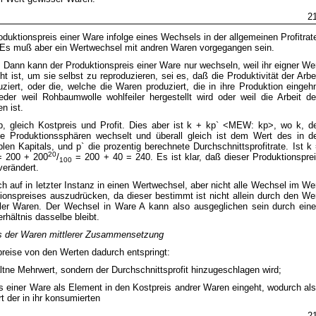
2
oduktionspreis einer Ware infolge eines Wechsels in der allgemeinen Profitrat
n. Es muß aber ein Wertwechsel mit andren Waren vorgegangen sein.
t. Dann kann der Produktionspreis einer Ware nur wechseln, weil ihr eigner We
ht ist, um sie selbst zu reproduzieren, sei es, daß die Produktivität der Arbe
ziert, oder die, welche die Waren produziert, die in ihre Produktion eingeh
der weil Rohbaumwolle wohlfeiler hergestellt wird oder weil die Arbeit d
n ist.
 p, gleich Kostpreis und Profit. Dies aber ist k + kp` <MEW: kp>, wo k, d
ne Produktionssphären wechselt und überall gleich ist dem Wert des in d
en Kapitals, und p` die prozentig berechnete Durchschnittsprofitrate. Ist k
20
 = 200 + 200
/
= 200 + 40 = 240. Es ist klar, daß dieser Produktionspre
100
verändert.
h auf in letzter Instanz in einen Wertwechsel, aber nicht alle Wechsel im We
nspreises auszudrücken, da dieser bestimmt ist nicht allein durch den We
ler Waren. Der Wechsel in Ware A kann also ausgeglichen sein durch ein
hältnis dasselbe bleibt.
eis der Waren mittlerer Zusammensetzung
reise von den Werten dadurch entspringt:
altne Mehrwert, sondern der Durchschnittsprofit hinzugeschlagen wird;
 einer Ware als Element in den Kostpreis andrer Waren eingeht, wodurch al
 der in ihr konsumierten
2