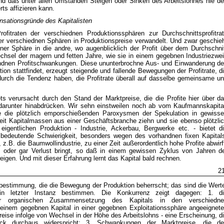
und daß unter allen Umständen Steigen oder Sinken des Arbeitslohnes nie d
ts affizieren kann.
nsationsgründe des Kapitalisten
fitraten der verschiednen Produktionssphären zur Durchschnittsprofitra
er verschiednen Sphären in Produktionspreise verwandelt. Und zwar geschie
ner Sphäre in die andre, wo augenblicklich der Profit über dem Durchschni
hsel der magern und fetten Jahre, wie sie in einem gegebnen Industriezwe
undnen Profitschwankungen. Diese ununterbrochne Aus- und Einwanderung d
on stattfindet, erzeugt steigende und fallende Bewegungen der Profitrate, d
urch die Tendenz haben, die Profitrate überall auf dasselbe gemeinsame u
ts verursacht durch den Stand der Marktpreise, die die Profite hier über d
 darunter hinabdrücken. Wir sehn einstweilen noch ab vom Kaufmannskapita
e die plötzlich emporschießenden Paroxysmen der Spekulation in gewiss
gkeit Kapitalmassen aus einer Geschäftsbranche ziehn und sie ebenso plötzli
igentlichen Produktion - Industrie, Ackerbau, Bergwerke etc. - bietet d
 bedeutende Schwierigkeit, besonders wegen des vorhandnen fixen Kapital
z.B. die Baumwollindustrie, zu einer Zeit außerordentlich hohe Profite abwirf
t oder gar Verlust bringt, so daß in einem gewissen Zyklus von Jahren d
weigen. Und mit dieser Erfahrung lernt das Kapital bald rechnen.
2
rtbestimmung, die die Bewegung der Produktion beherrscht; das sind die Wert
in letzter Instanz bestimmen. Die Konkurrenz zeigt dagegen: 1. d
der organischen Zusammensetzung des Kapitals in den verschiedn
einem gegebnen Kapital in einer gegebnen Exploitationssphäre angeeignet
reise infolge von Wechsel in der Höhe des Arbeitslohns - eine Erscheinung, d
ck durchaus widerspricht; 3. Schwankungen der Marktpreise, die d