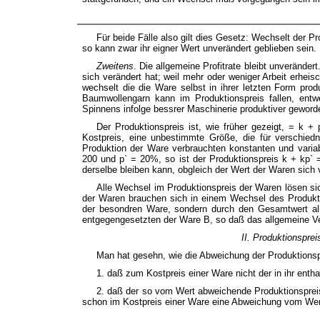
Für beide Fälle also gilt dies Gesetz: Wechselt der Pr
so kann zwar ihr eigner Wert unverändert geblieben sei
Zweitens
. Die allgemeine Profitrate bleibt unveränder
sich verändert hat; weil mehr oder weniger Arbeit erheisc
wechselt die die Ware selbst in ihrer letzten Form produ
Baumwollengarn kann im Produktionspreis fallen, entwe
Spinnens infolge bessrer Maschinerie produktiver geworde
Der Produktionspreis ist, wie früher gezeigt, = k +
Kostpreis, eine unbestimmte Größe, die für verschied
Produktion der Ware verbrauchten konstanten und variabl
200 und p` = 20%, so ist der Produktionspreis k + kp`
derselbe bleiben kann, obgleich der Wert der Waren sich 
Alle Wechsel im Produktionspreis der Waren lösen sic
der Waren brauchen sich in einem Wechsel des Produktio
der besondren Ware, sondern durch den Gesamtwert al
entgegengesetzten der Ware B, so daß das allgemeine Ver
II. Produktionspr
Man hat gesehn, wie die Abweichung der Produktionsp
1. daß zum Kostpreis einer Ware nicht der in ihr enth
2. daß der so vom Wert abweichende Produktionspreis
schon im Kostpreis einer Ware eine Abweichung vom Wert