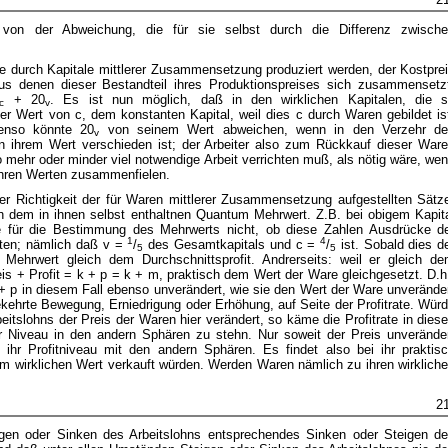
n von der Abweichung, die für sie selbst durch die Differenz zwisch
ie durch Kapitale mittlerer Zusammensetzung produziert werden, der Kostpre
 denen dieser Bestandteil ihres Produktionspreises sich zusammensetz
+ 20
. Es ist nun möglich, daß in den wirklichen Kapitalen, die 
c
v
der Wert von c, dem konstanten Kapital, weil dies c durch Waren gebildet is
benso könnte 20
von seinem Wert abweichen, wenn in den Verzehr d
v
n ihrem Wert verschieden ist; der Arbeiter also zum Rückkauf dieser War
o mehr oder minder viel notwendige Arbeit verrichten muß, als nötig wäre, we
 ihren Werten zusammenfielen.
er Richtigkeit der für Waren mittlerer Zusammensetzung aufgestellten Sätz
ich dem in ihnen selbst enthaltnen Quantum Mehrwert. Z.B. bei obigem Kapit
e für die Bestimmung des Mehrwerts nicht, ob diese Zahlen Ausdrücke d
1
4
alten; nämlich daß v =
/
des Gesamtkapitals und c =
/
ist. Sobald dies d
5
5
Mehrwert gleich dem Durchschnittsprofit. Andrerseits: weil er gleich d
reis + Profit = k + p = k + m, praktisch dem Wert der Ware gleichgesetzt. D.h
 + p in diesem Fall ebenso unverändert, wie sie den Wert der Ware unverände
kehrte Bewegung, Erniedrigung oder Erhöhung, auf Seite der Profitrate. Wür
eitslohns der Preis der Waren hier verändert, so käme die Profitrate in dies
r Niveau in den andern Sphären zu stehn. Nur soweit der Preis unverände
ihr Profitniveau mit den andern Sphären. Es findet also bei ihr praktis
rem wirklichen Wert verkauft würden. Werden Waren nämlich zu ihren wirklich
2
igen oder Sinken des Arbeitslohns entsprechendes Sinken oder Steigen d