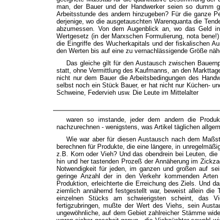
man, der Bauer und der Handwerker seien so dumm gew
Arbeitsstunde des andern hinzugeben? Für die ganze Per
derjenige, wo die ausgetauschten Warenquanta die Tend
abzumessen. Von dem Augenblick an, wo das Geld in d
Wertgesetz (in der Marxschen Formulierung, nota bene!)
die Eingriffe des Wucherkapitals und der fiskalischen A
den Werten bis auf eine zu vernachlässigende Größe näh
Das gleiche gilt für den Austausch zwischen Bauernp
statt, ohne Vermittlung des Kaufmanns, an den Markttage
nicht nur dem Bauer die Arbeitsbedingungen des Hand
selbst noch ein Stück Bauer, er hat nicht nur Küchen- u
Schweine, Federvieh usw. Die Leute im Mittelalter
waren so imstande, jeder dem andern die Produktio
nachzurechnen - wenigstens, was Artikel täglichen allge
Wie war aber für diesen Austausch nach dem Maßstab
berechnen für Produkte, die eine längere, in unregelmäßi
z.B. Korn oder Vieh? Und das obendrein bei Leuten, die 
hin und her tastenden Prozeß der Annäherung im Zickza
Notwendigkeit für jeden, im ganzen und großen auf se
geringe Anzahl der in den Verkehr kommenden Arten v
Produktion, erleichterte die Erreichung des Ziels. Und d
ziemlich annähernd festgestellt war, beweist allein di
einzelnen Stücks am schwierigsten scheint, das Vi
fertigzubringen, mußte der Wert des Viehs, sein Austa
ungewöhnliche, auf dem Gebiet zahlreicher Stämme wider