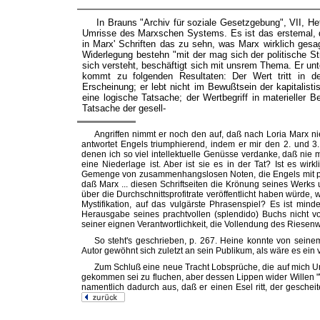
In Brauns "Archiv für soziale Gesetzgebung", VII, Hef
Umrisse des Marxschen Systems. Es ist das erstemal, da
in Marx' Schriften das zu sehn, was Marx wirklich gesag
Widerlegung bestehn "mit der mag sich der politische St
sich versteht, beschäftigt sich mit unsrem Thema. Er u
kommt zu folgenden Resultaten: Der Wert tritt in de
Erscheinung; er lebt nicht im Bewußtsein der kapitalist
eine logische Tatsache; der Wertbegriff in materieller 
Tatsache der gesell-
Angriffen
nimmt er noch den auf, daß nach Loria Marx nie
antwortet Engels triumphierend, indem er mir den 2. und 3. 
denen ich so viel intellektuelle Genüsse verdanke, daß nie mi
eine Niederlage ist. Aber ist sie es in der Tat? Ist es wir
Gemenge von zusammenhangslosen Noten, die Engels mit piet
daß Marx ... diesen Schriftseiten die Krönung seines Werks 
über die Durchschnittsprofitrate veröffentlicht haben würde, 
Mystifikation, auf das vulgärste Phrasenspiel? Es ist mind
Herausgabe seines prachtvollen (splendido) Buchs nicht v
seiner eignen Verantwortlichkeit, die Vollendung des Riesenw
So steht's geschrieben, p. 267. Heine konnte von seinem
Autor gewöhnt sich zuletzt an sein Publikum, als wäre es ein
Zum Schluß eine neue Tracht Lobsprüche, die auf mich Ung
gekommen sei zu fluchen, aber dessen Lippen wider Willen "
namentlich dadurch aus, daß er einen Esel ritt, der geschei