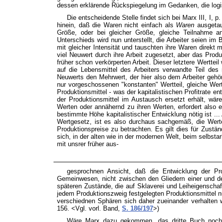
dessen erklärende Rückspiegelung im Gedanken, die log
Die entscheidende Stelle findet sich bei Marx III, I, 
hinein, daß die Waren nicht einfach als
Waren
ausgeta
Größe, oder bei gleicher Größe, gleiche Teilnahme a
Unterschieds wird nun unterstellt, die Arbeiter seien im 
mit gleicher Intensität und tauschten ihre Waren direkt 
viel Neuwert durch ihre Arbeit zugesetzt, aber das Prod
früher schon verkörperten Arbeit. Dieser letztere Wertteil
auf die Lebensmittel des Arbeiters verwandte Teil des
Neuwerts den Mehrwert, der hier also dem Arbeiter gehör
nur vorgeschossenen "konstanten" Wertteil, gleiche Wer
Produktionsmittel - was der kapitalistischen Profitrate e
der Produktionsmittel im Austausch ersetzt erhält, wär
Werten oder annähernd zu ihren Werten, erfordert also e
bestimmte Höhe kapitalistischer Entwicklung nötig ist 
Wertgesetz, ist es also durchaus sachgemäß, die Wert
Produktionspreise zu betrachten. Es gilt dies für Zustä
sich, in der alten wie in der modernen Welt, beim selbs
mit unsrer früher aus-
gesprochnen Ansicht, daß die Entwicklung der P
Gemeinwesen, nicht zwischen den Gliedern einer und der
späteren Zustände, die auf Sklaverei und Leiheigenschaf
jedem Produktionszweig festgelegten Produktionsmittel nu
verschiednen Sphären sich daher zueinander verhalten 
156. <Vgl. vorl. Band,
S. 186/197
>)
Wäre Marx dazu gekommen, das dritte Buch nochmal