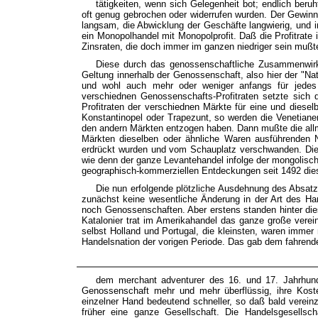
tätigkeiten, wenn sich Gelegenheit bot; endlich beru
oft genug gebrochen oder widerrufen wurden. Der Gewin
langsam, die Abwicklung der Geschäfte langwierig, und i
ein Monopolhandel mit Monopolprofit. Daß die Profitrate
Zinsraten, die doch immer im ganzen niedriger sein mußt
Diese durch das genossenschaftliche Zusammenwirken 
Geltung innerhalb der Genossenschaft, also hier der "Nat
und wohl auch mehr oder weniger anfangs für jedes e
verschiednen Genossenschafts-Profitraten setzte sich
Profitraten der verschiednen Märkte für eine und diese
Konstantinopel oder Trapezunt, so werden die Venetiane
den andern Märkten entzogen haben. Dann mußte die allm
Märkten dieselben oder ähnliche Waren ausführenden 
erdrückt wurden und vom Schauplatz verschwanden. Dies
wie denn der ganze Levantehandel infolge der mongolisc
geographisch-kommerziellen Entdeckungen seit 1492 die
Die nun erfolgende plötzliche Ausdehnung des Absa
zunächst keine wesentliche Änderung in der Art des Ha
noch Genossenschaften. Aber erstens standen hinter die
Katalonier trat im Amerikahandel das ganze große verei
selbst Holland und Portugal, die kleinsten, waren imme
Handelsnation der vorigen Periode. Das gab dem fahren
dem merchant adventurer des 16. und 17. Jahrhund
Genossenschaft mehr und mehr überflüssig, ihre Koste
einzelner Hand bedeutend schneller, so daß bald verei
früher eine ganze Gesellschaft. Die Handelsgesellsc