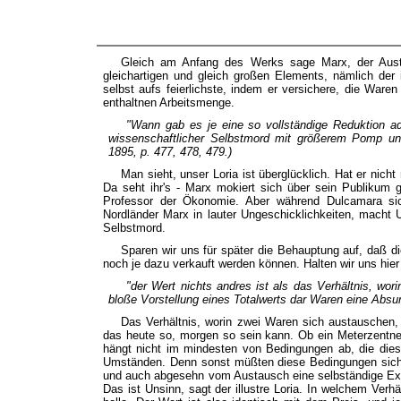
Gleich am Anfang des Werks sage Marx, der Austa
gleichartigen und gleich großen Elements, nämlich der 
selbst aufs feierlichste, indem er versichere, die Ware
enthaltnen Arbeitsmenge.
"Wann gab es je eine so vollständige Reduktion a
wissenschaftlicher Selbstmord mit größerem Pomp und
1895, p. 477, 478, 479.)
Man sieht, unser Loria ist überglücklich. Hat er nicht
Da seht ihr's - Marx mokiert sich über sein Publikum ga
Professor der Ökonomie. Aber während Dulcamara sich
Nordländer Marx in lauter Ungeschicklichkeiten, macht Un
Selbstmord.
Sparen wir uns für später die Behauptung auf, daß d
noch je dazu verkauft werden können. Halten wir uns hier
"der Wert nichts andres ist als das Verhältnis, wo
bloße Vorstellung eines Totalwerts dar Waren eine Absurdi
Das Verhältnis, worin zwei Waren sich austauschen, 
das heute so, morgen so sein kann. Ob ein Meterzentn
hängt nicht im mindesten von Bedingungen ab, die dies
Umständen. Denn sonst müßten diese Bedingungen sich
und auch abgesehn vom Austausch eine selbständige Ex
Das ist Unsinn, sagt der illustre Loria. In welchem Ver