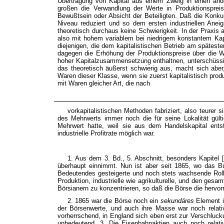
Übertragung von Kapital aus einem Zweig in einen an
großen die Verwandlung der Werte in Produktionsprei
Bewußtsein oder Absicht der Beteiligten. Daß die Konku
Niveau reduziert und so dem ersten industriellen Aneig
theoretisch durchaus keine Schwierigkeit. In der Praxi
also mit hohem variablem bei niedrigem konstantem Kapi
diejenigen, die dem kapitalistischen Betrieb am spätes
dagegen die Erhöhung der Produktionspreise über die Wa
hoher Kapitalzusammensetzung enthaltnen, unterschüssig
das theoretisch äußerst schwierig aus, macht sich aber
Waren dieser Klasse, wenn sie zuerst kapitalistisch prod
mit Waren gleicher Art, die nach
vorkapitalistischen Methoden fabriziert, also teurer s
des Mehrwerts immer noch die für seine Lokalität gülti
Mehrwert hatte, weil sie aus dem Handelskapital entst
industrielle Profitrate möglich war.
1. Aus dem 3. Bd., 5. Abschnitt, besonders Kapitel [
überhaupt einnimmt. Nun ist aber seit 1865, wo das Bu
Bedeutendes gesteigerte und noch stets wachsende Rolle
Produktion, industrielle wie agrikulturelle, und den ge
Börsianern zu konzentrieren, so daß die Börse die hervorr
2. 1865 war die Börse noch ein
sekundäres
Element i
der Börsenwerte, und auch ihre Masse war noch relati
vorherrschend, in England sich eben erst zur Verschluck
unbedeutend. 3. Die Eisenbahnaktien auch noch relati