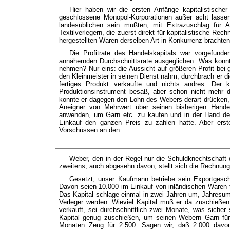
Hier haben wir die ersten Anfänge kapitalistisch
geschlossene Monopol-Korporationen außer acht lassen
landesüblichen sein mußten, mit Extrazuschlag für 
Textilverlegern, die zuerst direkt für kapitalistische R
hergestellten Waren derselben Art in Konkurrenz brachte
Die Profitrate des Handelskapitals war vorgefunde
annähernden Durchschnittsrate ausgeglichen. Was konn
nehmen? Nur eins: die Aussicht auf größeren Profit bei 
den Kleinmeister in seinen Dienst nahm, durchbrach er d
fertiges Produkt verkaufte und nichts andres. Der ka
Produktionsinstrument besaß, aber schon nicht mehr 
konnte er dagegen den Lohn des Webers derart drücken, da
Aneigner von Mehrwert über seinen bisherigen Handel
anwenden, um Garn etc. zu kaufen und in der Hand des 
Einkauf den ganzen Preis zu zahlen hatte. Aber erst
Vorschüssen an den
Weber, den in der Regel nur die Schuldknechtschaft
zweitens, auch abgesehn davon, stellt sich die Rechnu
Gesetzt, unser Kaufmann betriebe sein Exportgesch
Davon seien 10.000 im Einkauf von inländischen Waren 
Das Kapital schlage einmal in zwei Jahren um, Jahresu
Verleger werden. Wieviel Kapital muß er da zuschießen
verkauft, sei durchschnittlich zwei Monate, was sicher
Kapital genug zuschießen, um seinen Webern Garn für 
Monaten Zeug für 2.500. Sagen wir, daß 2.000 davo