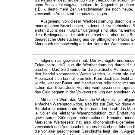
waren sicher gescheit genug - die Viehzüchter sowohl wi
ohne Äquivalent wegzuschenken. Im Gegenteil: je näher
z.B. -, desto mehr Zeit verschwenden sie noch heute, 
verwandten Arbeitszeit herauszuschlagen.
Ausgehend von dieser Wertbestimmung durch die Arb
mannigfachen Beziehungen, in denen die verschiednen Se
ersten Buchs des "Kapital" dargelegt sind; also namentlic
dies Bedingungen, die sich durchsetzen, ohne den B
theoretische Untersuchung aus der alltäglichen Praxis ab
Marx auch als notwendig aus der Natur der Warenprodukt
folgend nachgewiesen hat. Der wichtigste und einsc
Folge hatte, daß nun die Wertbestimmung durch die A
erschien. Das Geld wurde für die praktische Auffassung
den Handel kommenden Waren wurden, je mehr sie entle
Arbeitszeit sich kontrollieren ließ. Kam doch das Geld 
wurde, war der Bauer und Handwerker teils nicht imstan
schon das Bewußtsein von der wertmessenden Eigenscha
das Geld begann in der Volksvorstellung den absoluten We
Mit einem Wort: das Marxsche Wertgesetz gilt allgem
einfachen Warenproduktion, also bis zur Zeit, wo diese du
Bis dahin gravitieren die Preise nach den durch das Ma
je voller die einfache Warenproduktion zur Entfaltu
gewaltsame Störungen unterbrochener Perioden inne
Marxsche Wertgesetz hat also ökonomisch-allgemeine 
verwandelnden Austausches bis ins fünfzehnte Jahrhunder
die vor aller geschriebnen Geschichte liegt, die in Ägypt