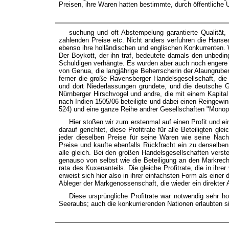
Preisen, ihre Waren hatten bestimmte, durch öffentliche U
suchung und oft Abstempelung garantierte Qualität
zahlenden Preise etc. Nicht anders verfuhren die Hans
ebenso ihre holländischen und englischen Konkurrenten. 
Der Boykott, der ihn traf, bedeutete damals den unbedin
Schuldigen verhängte. Es wurden aber auch noch enger
von Genua, die langjährige Beherrscherin der Alaungrube
ferner die große Ravensberger Handelsgesellschaft, di
und dort Niederlassungen gründete, und die deutsche Ge
Nürnberger Hirschvogel und andre, die mit einem Kapital
nach Indien 1505/06 beteiligte und dabei einen Reingewi
524) und eine ganze Reihe andrer Gesellschaften "Monopol
Hier stoßen wir zum erstenmal auf einen Profit und ei
darauf gerichtet, diese Profitrate für alle Beteiligten 
jeder dieselben Preise für seine Waren wie seine Nachb
Preise und kaufte ebenfalls Rückfracht ein zu denselben 
alle gleich. Bei den großen Handelsgesellschaften verst
genauso von selbst wie die Beteiligung an den Markrech
rata des Kuxenanteils. Die gleiche Profitrate, die in ihre
erweist sich hier also in ihrer einfachsten Form als einer
Ableger der Markgenossenschaft, die wieder ein direkte
Diese ursprüngliche Profitrate war notwendig sehr h
Seeraubs; auch die konkurrierenden Nationen erlaubten s