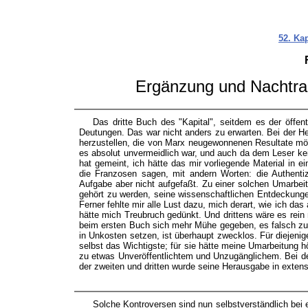
52. Kap
Ergänzung und Nachtrag
Das dritte Buch des "Kapital", seitdem es der öffent
Deutungen. Das war nicht anders zu erwarten. Bei der H
herzustellen, die von Marx neugewonnenen Resultate mög
es absolut unvermeidlich war, und auch da dem Leser kei
hat gemeint, ich hätte das mir vorliegende Material in e
die Franzosen sagen, mit andern Worten: die Authenti
Aufgabe aber nicht aufgefaßt. Zu einer solchen Umarbeit
gehört zu werden, seine wissenschaftlichen Entdeckungen 
Ferner fehlte mir alle Lust dazu, mich derart, wie ich 
hätte mich Treubruch gedünkt. Und drittens wäre es rein 
beim ersten Buch sich mehr Mühe gegeben, es falsch zu ve
in Unkosten setzen, ist überhaupt zwecklos. Für diejenige
selbst das Wichtigste; für sie hätte meine Umarbeitun
zu etwas Unveröffentlichtem und Unzugänglichem. Bei de
der zweiten und dritten wurde seine Herausgabe in exten
Solche Kontroversen sind nun selbstverständlich bei 