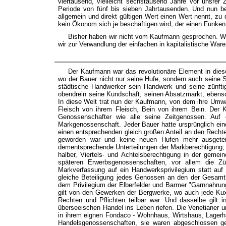
viertausend, vielleicht sechstausend Jahre vor unsrer 
Periode von fünf bis sieben Jahrtausenden. Und nun be
allgemein und direkt gültigen Wert einen Wert nennt, z
kein Ökonom sich je beschäftigen wird, der einen Funke
Bisher haben wir nicht vom Kaufmann gesprochen. Wir 
wir zur Verwandlung der einfachen in kapitalistische War
Der Kaufmann war das revolutionäre Element in dieser
wo der Bauer nicht nur seine Hufe, sondern auch seine Ste
städtische Handwerker sein Handwerk und seine zünftig
obendrein seine Kundschaft, seinen Absatzmarkt, ebenso
In diese Welt trat nun der Kaufmann, von dem ihre Umwäl
Fleisch von ihrem Fleisch, Bein von ihrem Bein. Der Ka
Genossenschafter wie alle seine Zeitgenossen. Au
Markgenossenschaft. Jeder Bauer hatte ursprünglich ein
einen entsprechenden gleich großen Anteil an den Rech
geworden war und keine neuen Hufen mehr ausgeteilt
dementsprechende Unterteilungen der Markberechtigung; abe
halber, Viertels- und Achtelsberechtigung in der geme
späteren Erwerbsgenossenschaften, vor allem die Z
Markverfassung auf ein Handwerksprivilegium statt auf 
gleiche Beteiligung jedes Genossen an den der Gesamth
dem Privilegium der Elberfelder und Barmer "Garnnahrung"
gilt von den Gewerken der Bergwerke, wo auch jede Kux
Rechten und Pflichten teilbar war. Und dasselbe gil
überseeischen Handel ins Leben riefen. Die Venetianer 
in ihrem eignen Fondaco - Wohnhaus, Wirtshaus, Lagerha
Handelsgenossenschaften, sie waren abgeschlossen ge