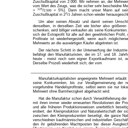
Zuschußkapital von 2.000. Wir nehmen an, der Mehrwer
vom Wert des Zeugs, was die sicher sehr bescheidne M
125
=
/
= 5%). Dann macht unser Mann auf seinen
2.500
2
Zuschußkapital in 2
/
Jahren schon wieder herausgesch
3
Um aber seinen Absatz und damit seinen Umschla
denselben, in derselben Zeit wie bisher also größeren
schenken, wird billiger verkaufen als seine Konkurrenten
sich der Extraprofit für alle auf den gewöhnlichen Profit, 
Profitrate ist wiederhergestellt, wenn auch möglich
Mehrwerts an die auswärtigen Käufer abgetreten ist.
Der nächste Schritt in der Unterwerfung der Industri
befähigt den Manufakturisten, der im 17. und 18. Jahrh
heute - meist noch sein eigner Exportkaufmann ist, woh
Derselbe Prozeß wiederholt sich; der vom
Manufakturkapitalisten angeeignete Mehrwert erlaubt 
seine Konkurrenten, bis zur Verallgemeinerung der n
vorgefundne Handelsprofitrate, selbst wenn sie nur lokal 
Mehrwert ohne Barmherzigkeit abgehackt wird.
Hat die Manufaktur schon durch Verwohlfeilerung der
mit ihren immer wieder erneuerten Revolutionen der Pro
und alle früheren Produktionsweisen unerbittlich beseit
erobert, der Kleinproduktion und Naturalwirtschaft der
zwischen den Kleinproduzenten beseitigt, die ganze Natio
verschiednen kaufmännischen und industriellen Geschä
den ihr gebührenden Machtposten bei dieser Ausgleich