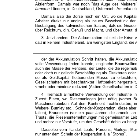
Aktienform. Damals war noch "das Auge des Meisters"
ärmeren
Ländern, in Deutschland, Österreich, Amerika et
Damals also die Börse noch ein Ort, wo die Kapital
Arbeiter direkt nur anging als neues Beweisstück der 
Bestätigung des kalvinistischen Satzes, daß die Gnaden
über Reichtum, d.h. Genuß und Macht, und über Armut, d
3. Jetzt anders. Die Akkumulation ist seit der Krise
daß in keinem Industrieland, am wenigsten England, die
der der Akkumulation Schritt halten, die Akkumulat
volle Verwendung finden konnte; englische Baumwollind
auch die Masse der Rentiers, der Leute, die die regelmä
oder doch nur gelinde Beschäftigung als Direktoren oder
so als Geldkapital flottierenden Masse zu erleichte
Gesellschaften mit beschränkter Haftbarkeit hergestell
<mehr oder minder> reduziert (Aktien-Gesellschaften in 
4. Hiernach allmähliche Verwandlung der Industrie 
Zuerst Eisen, wo Riesenanlagen jetzt nötig (vorher B
Maschinenfabriken. Auf dem Kontinent Textilindustrie, 
Weberei Burnley etc., Schneider-Kooperation, diese aber
fallen), Brauereien (vor ein paar Jahren die amerik. a
Trusts, die Riesenunternehmungen mit gemeinsamer Leitu
und mehr> nur Vorstufe, um das Geschäft dahin zu bring
Dasselbe vom Handel. Leafs, Parsons, Morleys, Morri
nur unter dem Schein der Kooperation à la "Stores".