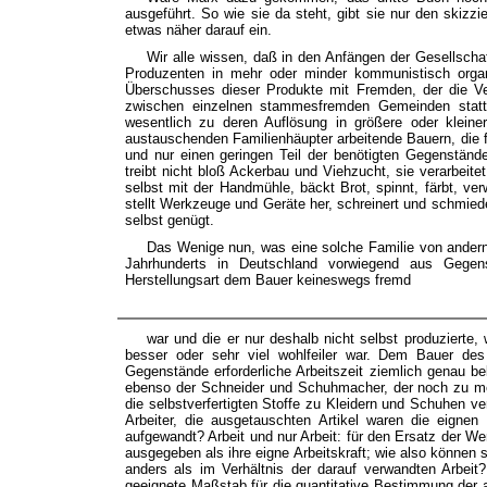
ausgeführt. So wie sie da steht, gibt sie nur den skiz
etwas näher darauf ein.
Wir alle wissen, daß in den Anfängen der Gesellsch
Produzenten in mehr oder minder kommunistisch organ
Überschusses dieser Produkte mit Fremden, der die Ver
zwischen einzelnen stammesfremden Gemeinden statt
wesentlich zu deren Auflösung in größere oder kleiner
austauschenden Familienhäupter arbeitende Bauern, die fa
und nur einen geringen Teil der benötigten Gegenstän
treibt nicht bloß Ackerbau und Viehzucht, sie verarbeite
selbst mit der Handmühle, bäckt Brot, spinnt, färbt, ver
stellt Werkzeuge und Geräte her, schreinert und schmiede
selbst genügt.
Das Wenige nun, was eine solche Familie von andern
Jahrhunderts in Deutschland vorwiegend aus Gegen
Herstellungsart dem Bauer keineswegs fremd
war und die er nur deshalb nicht selbst produzierte, 
besser oder sehr viel wohlfeiler war. Dem Bauer des 
Gegenstände erforderliche Arbeitszeit ziemlich genau b
ebenso der Schneider und Schuhmacher, der noch zu mei
die selbstverfertigten Stoffe zu Kleidern und Schuhen ve
Arbeiter, die ausgetauschten Artikel waren die eignen
aufgewandt? Arbeit und nur Arbeit: für den Ersatz der We
ausgegeben als ihre eigne Arbeitskraft; wie also können
anders als im Verhältnis der darauf verwandten Arbeit?
geeignete Maßstab für die quantitative Bestimmung der 