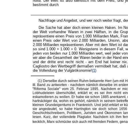
holla. Der Wert ist also identisch mit dem Preis, und j
bestimmt durch
Nachfrage und Angebot, und wer noch weiter fragt, der 
Die Sache hat aber doch einen kleinen Haken. Im No
der Welt vorhandne Waren in zwei Hälften, in die Gru
repräsentiere einen Preis von 1.000 Milliarden Mark, 
einen Preis oder Wert von 2.000 Milliarden. Unsinn, a
2.000 Milliarden repräsentieren. Aber mit dem Wert ist d
so sind 1.000 + 1.000 = 0. Wenigstens in diesem Fall, 
jeden von beiden nur 1.000 Milliarden wert, weil jeder v
wir aber die Gesamtheit der Waren beider in der Hand eine
und der dritte erst recht nicht - am End hat keiner ni
Cagliostro den Wertbegriff dermaßen vermöbelt hat, daß a
die Vollendung der Vulgärökonomie!
(1)
(1)
Derselbe durch seinen Ruhm bekannte Herr (um mit He
III. Band zu antworten - nachdem nämlich dieselbe im ersten
"Riforma Sociale" vom 25. Februar 1895. Nachdem er mich
Lobhudeleien überschüttet, erklärt er, es sei ihm nicht ei
eskamotieren zu wollen. Er habe sie schon 1885 anerkannt, n
hartnäckiger da, wohin es gehört, nämlich in seinem betref
kleinen Grundeigentums in Frankreich. Und jetzt erklärt er kü
sie angedeutet, so habe Harrington sie doch schon 1656 u
Geschichtschreibern, Politikern, Juristen und Ökonomen l
lesen. Kurz, der vollendete Plagiator. Nachdem ich ihm f
kecklich, Marx schmücke sich auch mit fremden Federn, gena