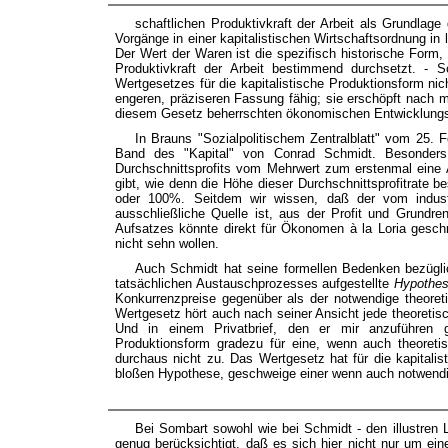
schaftlichen Produktivkraft der Arbeit als Grundlage
Vorgänge in einer kapitalistischen Wirtschaftsordnung in 
Der Wert der Waren ist die spezifisch historische Form, i
Produktivkraft der Arbeit bestimmend durchsetzt. -
Wertgesetzes für die kapitalistische Produktionsform nich
engeren, präziseren Fassung fähig; sie erschöpft nach 
diesem Gesetz beherrschten ökonomischen Entwicklungss
In Brauns "Sozialpolitischem Zentralblatt" vom 25. Feb
Band des "Kapital" von Conrad Schmidt. Besonders 
Durchschnittsprofits vom Mehrwert zum erstenmal eine 
gibt, wie denn die Höhe dieser Durchschnittsprofitrate
oder 100%. Seitdem wir wissen, daß der vom industri
ausschließliche Quelle ist, aus der Profit und Grundre
Aufsatzes könnte direkt für Ökonomen à la Loria geschr
nicht sehn wollen.
Auch Schmidt hat seine formellen Bedenken bezüglic
tatsächlichen Austauschprozesses aufgestellte
Hypothe
Konkurrenzpreise gegenüber als der notwendige theoret
Wertgesetz hört auch nach seiner Ansicht jede theoretisc
Und in einem Privatbrief, den er mir anzuführen ge
Produktionsform gradezu für eine, wenn auch theoretis
durchaus nicht zu. Das Wertgesetz hat für die kapitali
bloßen Hypothese, geschweige einer wenn auch notwendi
Bei Sombart sowohl wie bei Schmidt - den illustren L
genug berücksichtigt, daß es sich hier nicht nur um ei