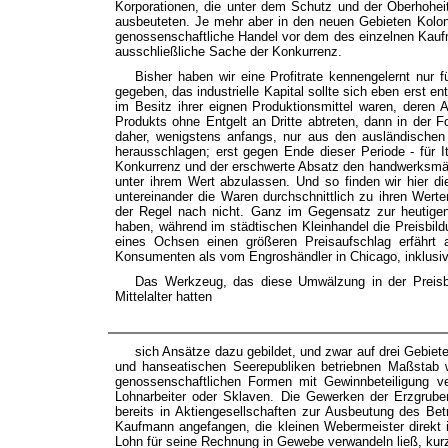
Korporationen, die unter dem Schutz und der Oberhohei
ausbeuteten. Je mehr aber in den neuen Gebieten Kolon
genossenschaftliche Handel vor dem des einzelnen Kaufm
ausschließliche Sache der Konkurrenz.
Bisher haben wir eine Profitrate kennengelernt nur 
gegeben, das industrielle Kapital sollte sich eben erst e
im Besitz ihrer eignen Produktionsmittel waren, deren 
Produkts ohne Entgelt an Dritte abtreten, dann in der 
daher, wenigstens anfangs, nur aus den ausländischen 
herausschlagen; erst gegen Ende dieser Periode - für 
Konkurrenz und der erschwerte Absatz den handwerksm
unter ihrem Wert abzulassen. Und so finden wir hier di
untereinander die Waren durchschnittlich zu ihren Wert
der Regel nach nicht. Ganz im Gegensatz zur heutigen
haben, während im städtischen Kleinhandel die Preisbildu
eines Ochsen einen größeren Preisaufschlag erfähr
Konsumenten als vom Engroshändler in Chicago, inklusiv
Das Werkzeug, das diese Umwälzung in der Preisbild
Mittelalter hatten
sich Ansätze dazu gebildet, und zwar auf drei Gebiete
und hanseatischen Seerepubliken betriebnen Maßstab w
genossenschaftlichen Formen mit Gewinnbeteiligung ve
Lohnarbeiter oder Sklaven. Die Gewerken der Erzgruben,
bereits in Aktiengesellschaften zur Ausbeutung des Betri
Kaufmann angefangen, die kleinen Webermeister direkt i
Lohn für seine Rechnung in Gewebe verwandeln ließ, kur