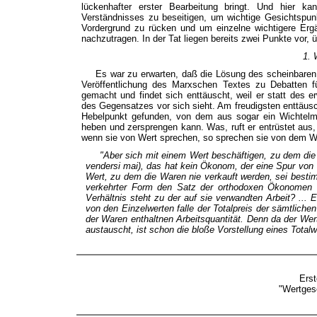
lückenhafter erster Bearbeitung bringt. Und hier k
Verständnisses zu beseitigen, um wichtige Gesichtspunk
Vordergrund zu rücken und um einzelne wichtigere Er
nachzutragen. In der Tat liegen bereits zwei Punkte vor, 
1. 
Es war zu erwarten, daß die Lösung des scheinbaren
Veröffentlichung des Marxschen Textes zu Debatten f
gemacht und findet sich enttäuscht, weil er statt des e
des Gegensatzes vor sich sieht. Am freudigsten enttäuscht
Hebelpunkt gefunden, von dem aus sogar ein Wichtelm
heben und zersprengen kann. Was, ruft er entrüstet aus,
wenn sie von Wert sprechen, so sprechen sie von dem Wert
"Aber sich mit einem Wert beschäftigen, zu dem di
vendersi mai), das hat kein Ökonom, der eine Spur von V
Wert, zu dem die Waren
nie
verkauft werden, sei bestim
verkehrter Form den Satz der orthodoxen Ökonomen 
Verhältnis steht zu der auf sie verwandten Arbeit? ... 
von den Einzelwerten falle der Totalpreis der sämtlich
der Waren enthaltnen Arbeitsquantität. Denn da der Wert
austauscht, ist schon die bloße Vorstellung eines Totalwer
Erst
"Wertgese