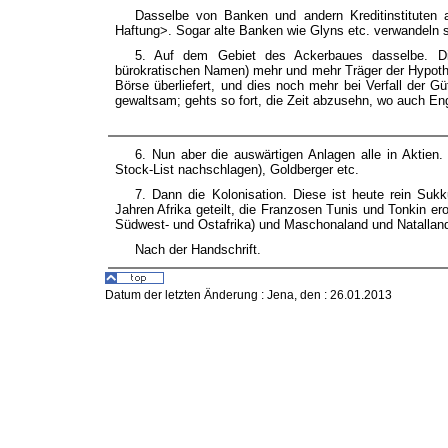
Dasselbe von Banken und andern Kreditinstituten 
Haftung>. Sogar alte Banken wie Glyns etc. verwandeln si
5. Auf dem Gebiet des Ackerbaues dasselbe. Die
bürokratischen Namen) mehr und mehr Träger der Hypothe
Börse überliefert, und dies noch mehr bei Verfall der Güt
gewaltsam; gehts so fort, die Zeit abzusehn, wo auch En
6. Nun aber die auswärtigen Anlagen alle in Aktie
Stock-List nachschlagen), Goldberger etc.
7. Dann die Kolonisation. Diese ist heute rein Suk
Jahren Afrika geteilt, die Franzosen Tunis und Tonkin er
Südwest- und Ostafrika) und Maschonaland und Natallan
Nach der Handschrift.
Datum der letzten Änderung :
Jena, den : 26.01.2013