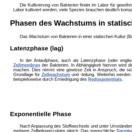
Die Kultivierung von Bakterien findet im Labor für gewöh
Labor kultiviert werden, viele Spezies brauchen deutlich ko
Phasen des Wachstums in statisc
Das Wachstum von Bakterien in einer statischen Kultur (
Ba
Latenzphase (lag)
In der Anlaufphase, auch als Latenzphase (oder engl
Zellmembran
der Bakterien. In Abhängigkeit hiervon wird d
machen. Dies nimmt eine gewisse Zeit in Anspruch, die sic
Grundlage für
Zellwachstum
und -teilung. Weiterhin werden
beispielsweise durch Erniedrigung des
Redoxpotentials
.
Exponentielle Phase
Nach Anpassung des Stoffwechsels und unter Umständen a
mehrere Zellteilungszyklen gleich. Das menschliche
Darmba