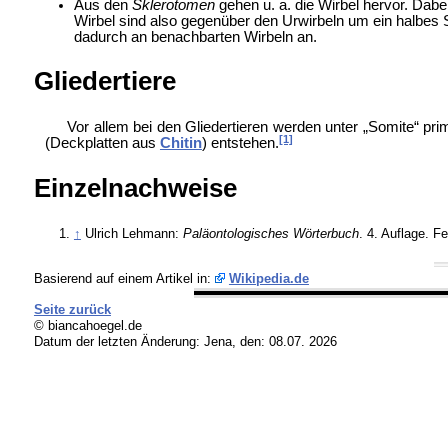
Aus den
Sklerotomen
gehen u. a. die
Wirbel hervor. Dabe
Wirbel sind also gegenüber den Urwirbeln um ein halb
dadurch an benachbarten Wirbeln an.
Gliedertiere
Vor allem bei den
Gliedertieren werden unter „Somite“ p
[1]
(Deckplatten aus
Chitin
) entstehen.
Einzelnachweise
↑
Ulrich Lehmann:
Paläontologisches Wörterbuch
. 4. Auflage. F
Basierend auf einem Artikel in:
Wikipedia.de
Seite zurück
© biancahoegel.de
Datum der letzten Änderung:
Jena, den: 08.07. 2026