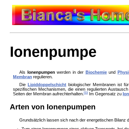
Ionenpumpe
Als
Ionenpumpen
werden in der
Biochemie
und
Physi
Membran
regulieren.
Die
Lipiddoppelschicht
biologischer Membranen ist fü
spezifischen Mechanismen, die einen regulierten Austausc
[1]
Seiten der Membran aufrechterhalten.
Im Gegensatz zu
Io
Arten von Ionenpumpen
Grundsätzlich lassen sich nach der energetischen Bilanz
Zum einen Ionenpumpen eines aktiven Transports, bei de