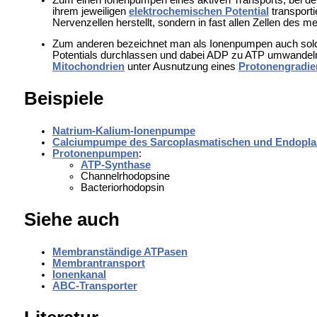
ihrem jeweiligen
elektrochemischen Potential
transporti
Nervenzellen herstellt, sondern in fast allen Zellen des
Zum anderen bezeichnet man als Ionenpumpen auch solc
Potentials durchlassen und dabei ADP zu ATP umwandeln 
Mitochondrien
unter Ausnutzung eines
Protonengradie
Beispiele
Natrium-Kalium-Ionenpumpe
Calciumpumpe des Sarcoplasmatischen und Endopla
Protonenpumpen
:
ATP-Synthase
Channelrhodopsine
Bacteriorhodopsin
Siehe auch
Membranständige ATPasen
Membrantransport
Ionenkanal
ABC-Transporter