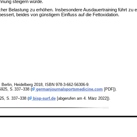
nnung steigern würde.
her Belastung zu erhöhen. Insbesondere Ausdauertraining führt zu e
bessert, beides von günstigem Einfluss auf die Fettoxidation.
g, Berlin, Heidelberg 2018, ISBN 978-3-662-56306-9.
5925,
S.
337–338
(
germanjournalsportsmedicine.com
[PDF]).
925,
S.
337–338
(
bisp-surf.de
[abgerufen am 4. März 2022]).