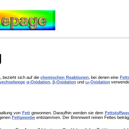
g
n
, bezieht sich auf die
chemischen Reaktionen
, bei denen eine
Fett
wechselwege
α-Oxidation
,
β-Oxidation
und
ω-Oxidation
verwendet
paltung von
Fett
gewonnen. Daraufhin werden sie dem
Fettstoffwe
igenen
Fettgewebe
entstammen. Der
Brennwert reinen Fettes beträg