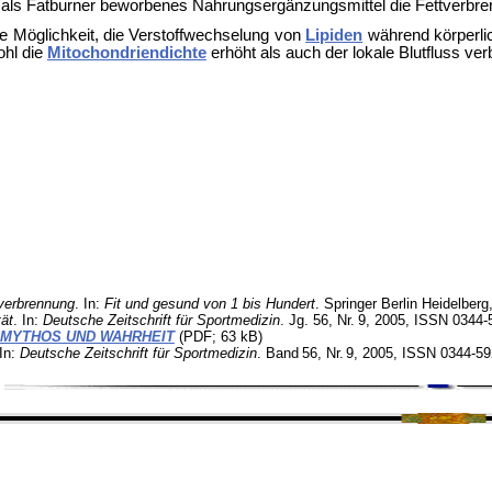
 als
Fatburner beworbenes
Nahrungsergänzungsmittel die Fettverbre
ive Möglichkeit, die Verstoffwechselung von
Lipiden
während körperlic
ohl die
Mitochondriendichte
erhöht als auch der lokale Blutfluss ver
verbrennung
. In:
Fit und gesund von 1 bis Hundert
. Springer Berlin Heidelber
tät
. In:
Deutsche Zeitschrift für Sportmedizin
. Jg. 56,
Nr.
9
, 2005, ISSN 0344-
 MYTHOS UND WAHRHEIT
(PDF; 63 kB)
 In:
Deutsche Zeitschrift für Sportmedizin
.
Band
56
,
Nr.
9
, 2005, ISSN 0344-5