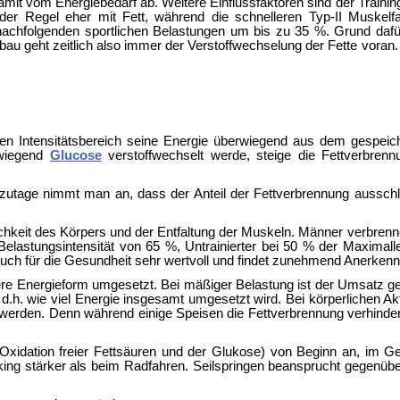
mit vom Energiebedarf ab. Weitere Einflussfaktoren sind der Traini
er Regel eher mit Fett, während die schnelleren Typ-II Muskelf
nachfolgenden sportlichen Belastungen um bis zu 35 %. Grund dafür
 geht zeitlich also immer der Verstoffwechselung der Fette voran. 
mten
Intensitätsbereich seine Energie überwiegend aus dem gespeiche
rwiegend
Glucose
verstoffwechselt werde, steige die Fettverbren
tzutage nimmt man an, dass der Anteil der Fettverbrennung aussch
keit des Körpers und der Entfaltung der Muskeln. Männer verbrennen
r Belastungsintensität von 65 %, Untrainierter bei 50 % der Maximall
ls auch für die Gesundheit sehr wertvoll und findet zunehmend Anerken
dere Energieform umgesetzt. Bei mäßiger Belastung ist der Umsatz ge
 d.h. wie viel Energie insgesamt umgesetzt wird. Bei körperlichen Ak
 werden. Denn während einige Speisen die Fettverbrennung verhind
Oxidation freier Fettsäuren und der Glukose) von Beginn an, im 
ing stärker als beim Radfahren.
Seilspringen beansprucht gegenübe