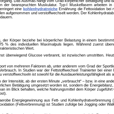
r Vorgang. Das Ausmaß hängt vom Grad körperlicher Betätigung und da
er beanspruchten Muskulatur. Typ-I Muskelfasern arbeiten in d
erringert eine
kohlenhydratreiche
Ernährung die Fettoxidation bei 
en aufgenommen und verstoffwechselt werden. Der Kohlenhydratabbau
ndauern.
ng, der Körper beziehe bei körperlicher Belastung in einem bestim
 75 % des individuellen
Maximalpuls liegen. Während zuerst übe
arakteristischen Wert.
st überwiegend Glucose verbrannt, ist inzwischen umstritten. Heu
port von mehreren Faktoren ab, unter anderem vom Grad der Sportlich
Verbrauch. In Studien war der Fettstoffwechsel Trainierter bei eine
tt zu verstoffwechseln ist sowohl für die Ausdauerleistungsfähigkeit a
 der Intensität, ab der ersten Minute „verbraucht“ – bzw. in eine an
erlichen Betätigung umgesetzt worden ist, sondern die
Energiebilanz,
man im Blick behalten, welche Nahrungsmittel dem Körper zugeführt
st).
 aerobe
Energiegewinnung aus Fett- und Kohlenhydratverbrennung (
doxidation (Fettverbrennung) ist Studien zufolge bei
Jogging oder
Walk