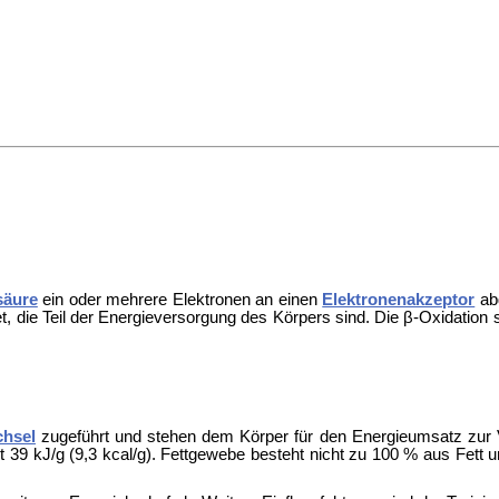
säure
ein oder mehrere Elektronen an einen
Elektronenakzeptor
abg
, die Teil der
Energieversorgung des Körpers sind. Die β-Oxidation s
chsel
zugeführt und stehen dem Körper für den Energieumsatz zur 
t 39 kJ/g (9,3 kcal/g). Fettgewebe besteht nicht zu 100 % aus Fett u