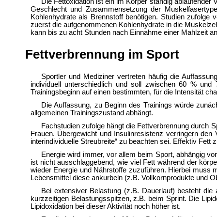
Die Fettoxidation ist ein im Körper ständig ablaufende
Geschlecht und Zusammensetzung der Muskelfasertypen d
Kohlenhydrate als Brennstoff benötigen. Studien zufolge v
zuerst die aufgenommenen Kohlenhydrate in die Muskelzell
kann bis zu acht Stunden nach Einnahme einer Mahlzeit a
Fettverbrennung im Sport
Sportler und Mediziner vertreten häufig die Auffassu
individuell unterschiedlich und soll zwischen 60 % und
Trainingsbeginn auf einen bestimmten, für die Intensität ch
Die Auffassung, zu Beginn des Trainings würde zunäch
allgemeinen Trainingszustand abhängt.
Fachstudien zufolge hängt die Fettverbrennung durch S
Frauen.
Übergewicht und
Insulinresistenz verringern den 
interindividuelle Streubreite“ zu beachten sei. Effektiv Fe
Energie wird immer, vor allem beim Sport, abhängig von
ist nicht ausschlaggebend, wie viel Fett während der körp
wieder Energie und Nährstoffe zuzuführen. Hierbei muss 
Lebensmittel diese ankurbeln (z.B. Vollkornprodukte und Ob
Bei extensiver Belastung (z.B. Dauerlauf) besteht die
kurzzeitigen Belastungsspitzen, z.B. beim
Sprint. Die Lipi
Lipidoxidation bei dieser Aktivität noch höher ist.