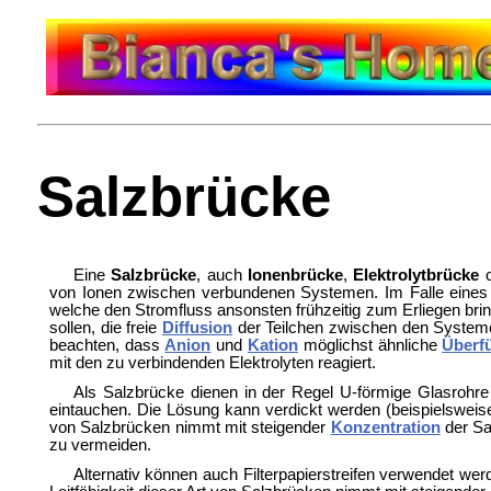
Salzbrücke
Eine
Salzbrücke
, auch
Ionenbrücke
,
Elektrolytbrücke
o
von Ionen zwischen verbundenen Systemen. Im Falle eine
welche den Stromfluss ansonsten frühzeitig zum Erliegen br
sollen, die freie
Diffusion
der Teilchen zwischen den Systemen 
beachten, dass
Anion
und
Kation
möglichst ähnliche
Überf
mit den zu verbindenden Elektrolyten reagiert.
Als Salzbrücke dienen in der Regel U-förmige Glasrohre 
eintauchen. Die Lösung kann verdickt werden (beispielsweis
von Salzbrücken nimmt mit steigender
Konzentration
der Sa
zu vermeiden.
Alternativ können auch
Filterpapierstreifen verwendet wer