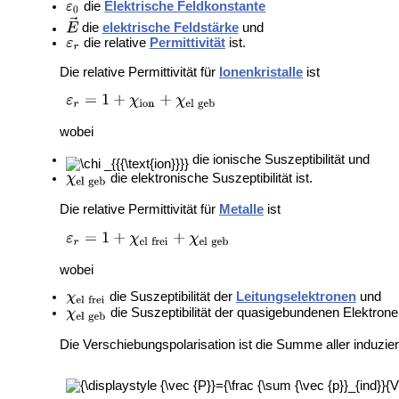
die
Elektrische Feldkonstante
die
elektrische Feldstärke
und
die relative
Permittivität
ist.
Die relative Permittivität für
Ionenkristalle
ist
wobei
die ionische Suszeptibilität und
die elektronische Suszeptibilität ist.
Die relative Permittivität für
Metalle
ist
wobei
die Suszeptibilität der
Leitungselektronen
und
die Suszeptibilität der quasigebundenen Elektronen
Die Verschiebungspolarisation ist die Summe aller induzie