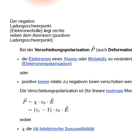
Der negative
Ladungsschwerpunkt
(Elektronenhülle) liegt rechts
neben dem Atomkern (positiver
Ladungsschwerpunkt)
Bei der
Verschiebungspolarisation
(auch
Deformatio
die
Elektronen
eines
Atoms
oder
Moleküls
so verändert
(
Elektronenpolarisation
)
oder
positive
Ionen
relativ zu negativen Ionen verschoben wer
Die Verschiebungspolarisation ist (für lineare
isotrope
Medi
wobei
die
(di-)elektrische Suszeptibilität