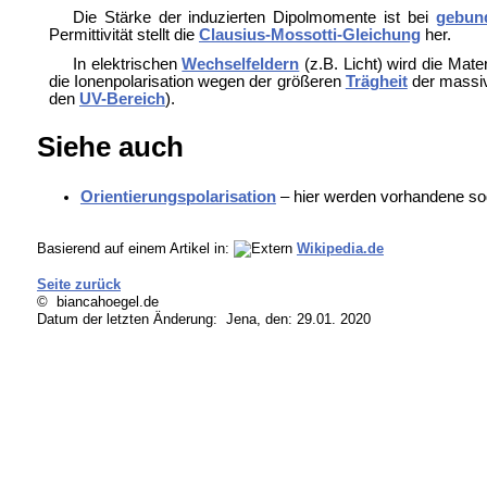
Die Stärke der induzierten Dipolmomente ist bei
gebun
Permittivität stellt die
Clausius-Mossotti-Gleichung
her.
In elektrischen
Wechselfeldern
(z.B. Licht) wird die Mate
die Ionenpolarisation wegen der größeren
Trägheit
der massiv
den
UV-Bereich
).
Siehe auch
Orientierungspolarisation
– hier werden vorhandene s
Basierend auf einem Artikel in:
Wikipedia.de
Seite zurück
© biancahoegel.de
Datum der letzten Änderung:
Jena, den: 29.01. 2020