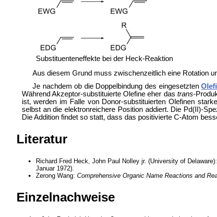
Substituenteneffekte bei der Heck-Reaktion
Aus diesem Grund muss zwischenzeitlich eine Rotation um
Je nachdem ob die Doppelbindung des eingesetzten
Olef
Während Akzeptor-substituierte Olefine eher das
trans
-Produk
ist, werden im Falle von Donor-substituierten Olefinen sta
selbst an die elektronreichere Position addiert. Die Pd(II)-S
Die Addition findet so statt, dass das positivierte C-Atom bes
Literatur
Richard Fred Heck, John Paul Nolley jr. (University of Delaware)
Januar 1972).
Zerong Wang:
Comprehensive Organic Name Reactions and Re
Einzelnachweise