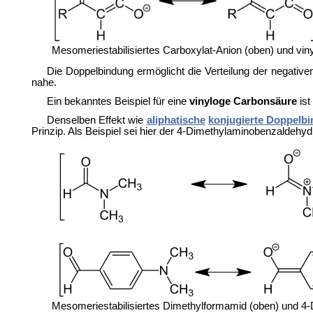
Mesomeriestabilisiertes Carboxylat-Anion (oben) und vin
Die Doppelbindung ermöglicht die Verteilung der negative
nahe.
Ein bekanntes Beispiel für eine
vinyloge Carbonsäure
ist
Denselben Effekt wie
aliphatische
konjugierte Doppelb
Prinzip. Als Beispiel sei hier der 4-
Dimethylaminobenzaldehyd 
Mesomeriestabilisiertes Dimethylformamid (oben) und 4