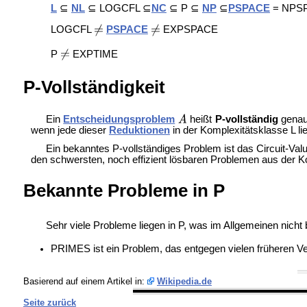
L
⊆
NL
⊆
LOGCFL ⊆
NC
⊆ P ⊆
NP
⊆
PSPACE
= NPS
LOGCFL
PSPACE
EXPSPACE
P
EXPTIME
P-Vollständigkeit
Ein
Entscheidungsproblem
heißt
P-vollständig
genau
wenn jede dieser
Reduktionen
in der Komplexitätsklasse
L li
Ein bekanntes P-vollständiges Problem ist das
Circuit-Va
den schwersten, noch effizient lösbaren Problemen aus der K
Bekannte Probleme in P
Sehr viele Probleme liegen in P, was im Allgemeinen nic
PRIMES ist ein Problem, das entgegen vielen früheren Ve
Basierend auf einem Artikel in:
Wikipedia.de
Seite zurück