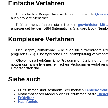
Einfache Verfahren
Ein einfaches Beispiel für eine Prüfsumme ist die
Quers
auch größere Sicherheit.
Prüfsummenverfahren, die mit einem
gewichteten Mitt
angewendet bei der ISBN (
International Standard Book Numb
Komplexere Verfahren
Der Begriff „Prüfsumme“ wird auch für aufwendigere Pr
(englisch CRC). Eine zyklische Redundanzprüfung verwendet s
Obwohl eine herkömmliche Prüfsumme nützlich ist, um vor 
notwendig, anstelle eines einfachen Prüfsummenverfahre
Unterschriften dar.
Siehe auch
Prüfsummen sind Bestandteil der meisten
Fehlerkorrekt
Mathematisches Modell vieler Prüfsummen ist die
Diede
Prüfziffer
Hashfunktion