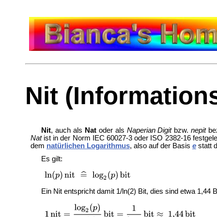
Nit (Information
Nit
, auch als
Nat
oder als
Naperian Digit
bzw.
nepit
bez
Nat
ist in der Norm IEC 60027-3 oder ISO 2382-16 festgel
dem
natürlichen Logarithmus
, also auf der Basis
e
statt 
Es gilt:
Ein Nit entspricht damit 1/ln(2) Bit, dies sind etwa 1,44