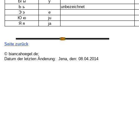
Ы ы
y
Ь ь
unbezeichnet
Э э
e
Ю ю
ju
Я я
ja
Seite zurück
© biancahoegel.de;
Datum der letzten Änderung:
Jena, den: 08.04.2014