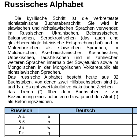
Russisches Alphabet
Die kyrillische Schrift ist die verbreitetste
nichtlateinische Buchstabenschrift. Sie wird in
slawischen und nichtslawischen Sprachen verwendet:
im Russischen, Ukrainischen, Belorussischen,
Bulgarischen, Serbokroatischen (das auch eine
gleichberechtigte lateinische Entsprechung hat) und im
Makedonischen als slawischen Sprachen, im
Moldauischen, Aserbaidshanischen. Kasachischen,
Usbekischen, Tadshikischen und in zahlreichen
weiteren Sprachen innerhalb der Sowjetunion sowie im
Mongolischen in der Mongolischen Volksrepublik als
nichtslawischen Sprachen.
Das russische Alphabet besteht heute aus 32
Buchstaben, von denen zwei Hilfsbuchstaben sind (Ь
und Ъ ). Es gibt zwei fakultative diakritische Zeichen —
das Trema (") über dem Buchstaben e zur
Bezeichnung eines betonten o bzw. jo und den Akut (´)
als Betonungszeichen.
Russisch
Deutsch
А а
a
Б б
b
В в
w
Г г
g