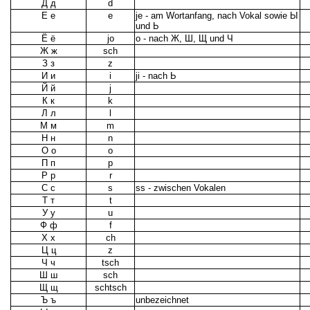
Д д
d
Е е
e
je - am Wortanfang, nach Vokal sowie Ы
und Ь
Ё ё
jo
o - nach Ж, Ш, Щ und Ч
Ж ж
sch
З з
z
И и
i
ji - nach Ь
Й й
j
К к
k
Л л
l
М м
m
Н н
n
О о
o
П п
p
Р р
r
С с
s
ss - zwischen Vokalen
Т т
t
У у
u
Ф ф
f
Х х
ch
Ц ц
z
Ч ч
tsch
Ш ш
sch
Щ щ
schtsch
Ъ ъ
unbezeichnet