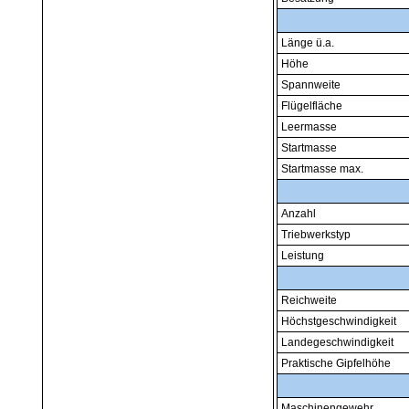
Länge ü.a.
Höhe
Spannweite
Flügelfläche
Leermasse
Startmasse
Startmasse max.
Anzahl
Triebwerkstyp
Leistung
Reichweite
Höchstgeschwindigkeit
Landegeschwindigkeit
Praktische Gipfelhöhe
Maschinengewehr