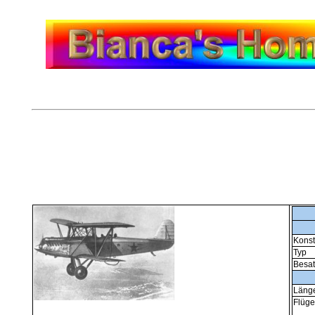
Konst
Typ
Besa
Läng
Flüge