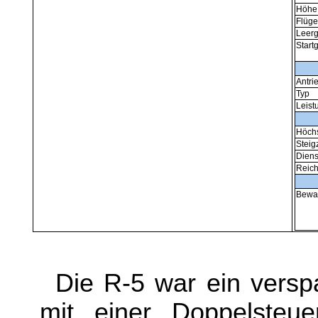
Höhe
Flüge
Leerg
Start
Antri
Typ
Leist
Höchs
Steigz
Diens
Reich
Bewa
Die R-5 war ein versp
mit einer Doppelsteue