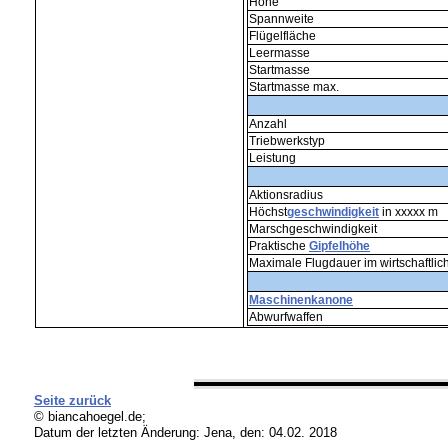
Höhe
Spannweite
Flügelfläche
Leermasse
Startmasse
Startmasse max.
Anzahl
Triebwerkstyp
Leistung
Aktionsradius
Höchst
geschwindigkeit
in xxxxx m
Marschgeschwindigkeit
Praktische
Gipfelhöhe
Maximale Flugdauer im wirtschaftlic
Maschinenkanone
Abwurfwaffen
Seite zurück
© biancahoegel.de;
Datum der letzten Änderung:
Jena, den: 04.02. 2018