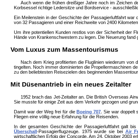
Auch wenn die frühen dreißiger Jahre noch im Zeichen der
Korbsessel richtige Ledersitze und Bordservice - ausschließl
Ein Meilenstein in der Geschichte der Passagierluftfahrt war
von 32 Passagieren und einer Reichweite von 2400 Kilometer
Um ihre potentiellen Kunden restlos von der Sicherheit der 
Hände von Krankenschwestern zu legen. Die Neuerung fand g
Vom Luxus zum Massentourismus
Nach dem Krieg profitierten die Fluglinien wiederum von
tingelten. Noch immer dominierten die Propellermaschinen de
zu den beliebtesten Reisezielen des beginnenden Massentou
Mit Düsenantrieb in ein neues Zeitalter
1952 brach das Jet-Zeitalter an. Die British Overseas Airw
Sie musste für einige Zeit aus dem Verkehr gezogen und grun
Damit war der Weg frei für die
Boeing 707
. Sie war doppelt
Fliegen eine völlig neue Erfahrung für die Reisenden.
In der gesamten Geschichte der Passagierluftfahrt galt bis
Überschall
-Passagierflugzeuge. 1975 wurde sie bei
Air F
wirtschaftlichen Erfolg der Concorde. Am 24. Oktober 2003 erh