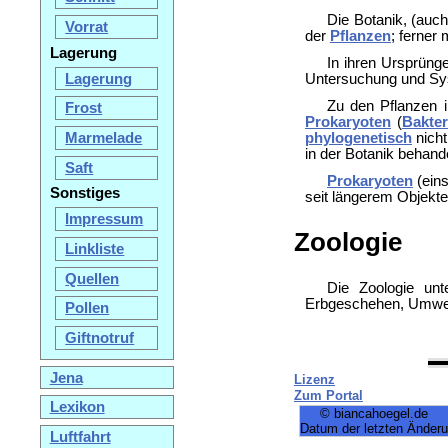
Die Botanik, (auc
Vorrat
der
Pflanzen
; ferner 
Lagerung
In ihren Ursprüng
Lagerung
Untersuchung und Sys
Zu den Pflanzen 
Frost
Prokaryoten
(
Bakter
Marmelade
phylogenetisch
nicht
in der Botanik behande
Saft
Prokaryoten
(eins
Sonstiges
seit längerem Objekte
Impressum
Zoologie
Linkliste
Quellen
Die Zoologie unt
Erbgeschehen, Umweltb
Pollen
Giftnotruf
Jena
Lizenz
Zum Portal
Lexikon
© biancahoegel.de
Datum der letzten Änder
Luftfahrt