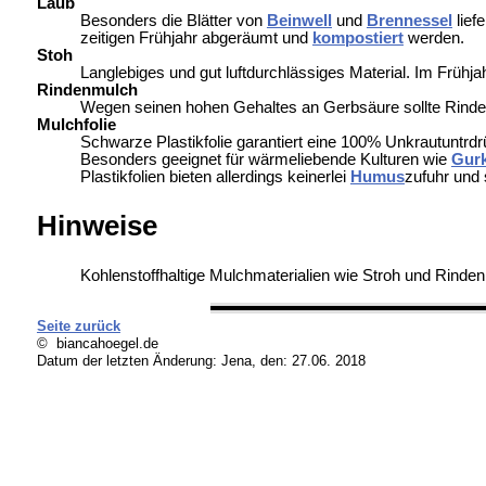
Laub
Besonders die Blätter von
Beinwell
und
Brennessel
lief
zeitigen Frühjahr abgeräumt und
kompostiert
werden.
Stoh
Langlebiges und gut luftdurchlässiges Material. Im Frühj
Rindenmulch
Wegen seinen hohen Gehaltes an Gerbsäure sollte Rind
Mulchfolie
Schwarze Plastikfolie garantiert eine 100% Unkrautuntr
Besonders geeignet für wärmeliebende Kulturen wie
Gur
Plastikfolien bieten allerdings keinerlei
Humus
zufuhr und 
Hinweise
Kohlenstoffhaltige Mulchmaterialien wie Stroh und Rinde
Seite zurück
© biancahoegel.de
Datum der letzten Änderung:
Jena, den: 27.06. 2018