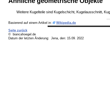
Ähnliche geometrische Objekte
Weitere Kugelteile sind
Kugelschicht,
Kugelausschnitt,
Kug
Basierend auf einem Artikel in:
Wikipedia.de
Seite zurück
© biancahoegel.de
Datum der letzten Änderung:
Jena, den: 15.09. 2022