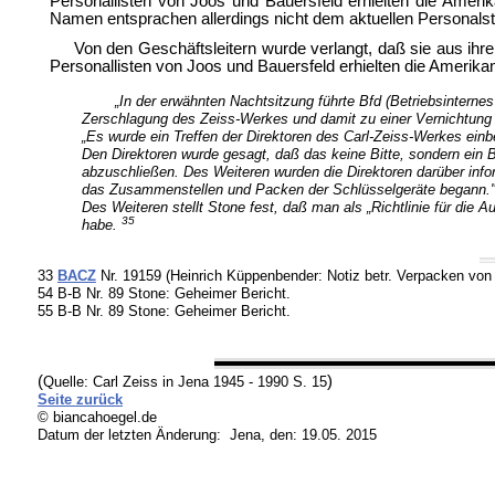
Personallisten von Joos und Bauersfeld erhielten die Ameri
Namen entsprachen allerdings nicht dem aktuellen Personals
Von den Geschäftsleitern wurde verlangt, daß sie aus ihre
Personallisten von Joos und Bauersfeld erhielten die Amerika
„In der erwähnten Nachtsitzung führte Bfd (Betriebsintern
Zerschlagung des Zeiss-Werkes und damit zu einer Vernichtung
„Es wurde ein Treffen der Direktoren des Carl-Zeiss-Werkes ein
Den Direktoren wurde gesagt, daß das keine Bitte, sondern ein 
abzuschließen. Des Weiteren wurden die Direktoren darüber info
das Zusammenstellen und Packen der Schlüsselgeräte begann.
Des Weiteren stellt Stone fest, daß man als „Richtlinie für die
35
habe.
33
BACZ
Nr. 19159 (Heinrich Küppenbender: Notiz betr. Verpacken von
54 B-B Nr. 89 Stone: Geheimer Bericht.
55 B-B Nr. 89 Stone: Geheimer Bericht.
(
)
Quelle: Carl Zeiss in Jena 1945 - 1990 S. 15
Seite zurück
© biancahoegel.de
Datum der letzten Änderung:
Jena, den: 19.05. 2015