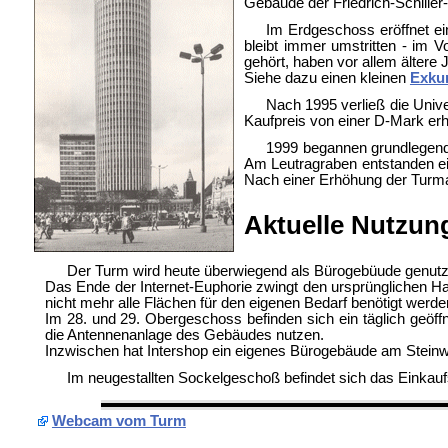
Gebäude der Friedrich-Schiller
Im Erdgeschoss eröffnet ein
bleibt immer umstritten - im 
gehört, haben vor allem ältere 
Siehe dazu einen kleinen
Exku
Nach 1995 verließ die Uni
Kaufpreis von einer D-Mark er
1999 begannen grundlegend
Am Leutragraben entstanden ei
Nach einer Erhöhung der Turma
Aktuelle Nutzun
Der Turm wird heute überwiegend als Bürogebüude genutz
Das Ende der Internet-Euphorie zwingt den ursprünglichen 
nicht mehr alle Flächen für den eigenen Bedarf benötigt werd
Im 28. und 29. Obergeschoss befinden sich ein täglich geöff
die Antennenanlage des Gebäudes nutzen.
Inzwischen hat Intershop ein eigenes Bürogebäude am Steinwe
Im neugestallten Sockelgeschoß befindet sich das Einkau
Webcam vom Turm