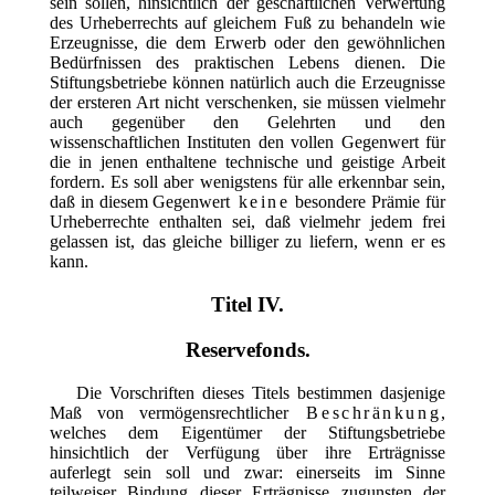
sein sollen, hinsichtlich der geschäftlichen Verwertung
des Urheberrechts auf gleichem Fuß zu behandeln wie
Erzeugnisse, die dem Erwerb oder den gewöhnlichen
Bedürfnissen des praktischen Lebens dienen.
Die
Stiftungsbetriebe können natürlich auch die Erzeugnisse
der ersteren Art nicht verschenken, sie müssen vielmehr
auch gegenüber den Gelehrten und den
wissenschaftlichen Instituten den vollen Gegenwert für
die in jenen enthaltene technische und geistige Arbeit
fordern. Es soll aber wenigstens für alle erkennbar sein,
daß in diesem Gegenwert
keine
besondere Prämie für
Urheberrechte enthalten sei, daß vielmehr jedem frei
gelassen ist, das gleiche billiger zu liefern, wenn er es
kann.
Titel IV.
Reservefonds.
Die Vorschriften dieses Titels bestimmen dasjenige
Maß von vermögensrechtlicher
Beschränkung
,
welches dem Eigentümer der Stiftungsbetriebe
hinsichtlich der Verfügung über ihre Erträgnisse
auferlegt sein soll und zwar: einerseits im Sinne
teilweiser Bindung dieser Erträgnisse zugunsten der