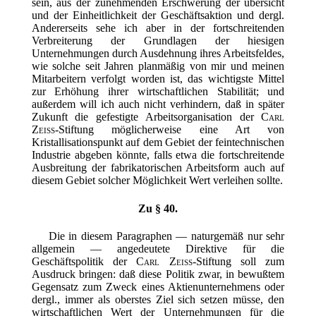
sein, aus der zunehmenden Erschwerung der übersicht
und der Einheitlichkeit der Geschäftsaktion und dergl.
Andererseits sehe ich aber in der fortschreitenden
Verbreiterung der Grundlagen der hiesigen
Unternehmungen durch Ausdehnung ihres Arbeitsfeldes,
wie solche seit Jahren planmäßig von mir und meinen
Mitarbeitern verfolgt worden ist, das wichtigste Mittel
zur Erhöhung ihrer wirtschaftlichen Stabilität; und
außerdem will ich auch nicht verhindern, daß in später
Zukunft die gefestigte Arbeitsorganisation der
Carl
Zeiss
-Stiftung möglicherweise eine Art von
Kristallisationspunkt auf dem Gebiet der feintechnischen
Industrie abgeben könnte, falls etwa die fortschreitende
Ausbreitung der fabrikatorischen Arbeitsform auch auf
diesem Gebiet solcher Möglichkeit Wert verleihen sollte.
Zu § 40.
Die in diesem Paragraphen — naturgemäß nur sehr
allgemein — angedeutete Direktive für die
Geschäftspolitik der
Carl Zeiss
-Stiftung soll zum
Ausdruck bringen: daß diese Politik zwar, in bewußtem
Gegensatz zum Zweck eines Aktienunternehmens oder
dergl., immer als oberstes Ziel sich setzen müsse, den
wirtschaftlichen Wert der
Unternehmungen für die