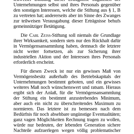
Unternehmungen selbst und ihres Personals gegenüber
den sonstigen Interessen, welche die Stiftung aus § 1, B
zu vertreten hat; andererseits aber im Sinne des Zwanges
zur teilweisen Verausgabung dieser Erträgnisse behufs
gemeinnütziger Betätigung.
Die
Carl Zeiss
-Stiftung soll niemals die Grundlage
ihrer Wirksamkeit, sondern stets nur den Rückhalt dafür
in Vermögensansammlung haben, demnach die letztere
nicht weiter fortsetzen, als zur Sicherung ihrer
industriellen Aktion und der Interessen ihres Personals
erforderlich erscheint.
Für diesen Zweck ist nur ein gewisses Maß von
Vermögensbesitz außerhalb des Betriebskapitals der
Unternehmungen bestimmt geboten, und ein gewisses
weiteres Maß noch wünschenswert und ratsam. Hieraus
ergibt sich der Anlaß, für die Vermögensansammlung
der Stiftung ein bestimmt anzustrebendes Minimum,
aber auch ein nicht zu überschreitendes Maximum zu
normieren. Das letztere ist zu bemessen nach dem
Bedürfnis für noch absehbare ungünstige Eventualitäten;
ganz vagen Möglichkeiten Rechnung tragen zu wollen,
würde nur bedeuten, der lebenden Generation sichere
Nachteile aufzuerlegen wegen völlig problematischer