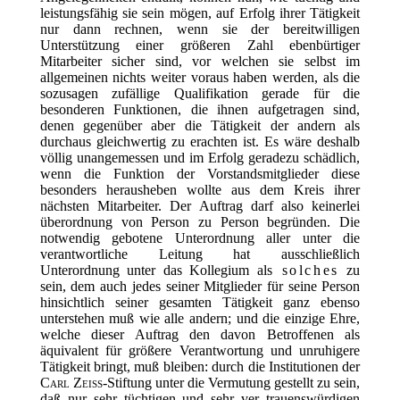
leistungsfähig sie sein mögen, auf Erfolg ihrer Tätigkeit
nur dann rechnen, wenn sie der bereitwilligen
Unterstützung einer größeren Zahl ebenbürtiger
Mitarbeiter sicher sind, vor welchen sie selbst im
allgemeinen nichts weiter voraus haben werden, als die
sozusagen zufällige Qualifikation gerade für die
besonderen Funktionen, die ihnen aufgetragen sind,
denen gegenüber aber die Tätigkeit der andern als
durchaus gleichwertig zu erachten ist. Es wäre deshalb
völlig unangemessen und im Erfolg geradezu schädlich,
wenn die Funktion der Vorstandsmitglieder diese
besonders herausheben wollte aus dem Kreis ihrer
nächsten Mitarbeiter. Der Auftrag darf also keinerlei
überordnung von Person zu Person begründen. Die
notwendig gebotene Unterordnung aller unter die
verantwortliche Leitung hat ausschließlich
Unterordnung unter das Kollegium als
solches
zu
sein, dem auch jedes seiner Mitglieder für seine Person
hinsichtlich seiner gesamten Tätigkeit ganz ebenso
unterstehen muß wie alle andern; und die einzige Ehre,
welche dieser Auftrag den davon Betroffenen als
äquivalent für größere Verantwortung und unruhigere
Tätigkeit bringt, muß bleiben: durch die Institutionen der
Carl Zeiss
-Stiftung unter die Vermutung gestellt zu sein,
daß nur sehr tüchtigen und sehr ver
trauenswürdigen