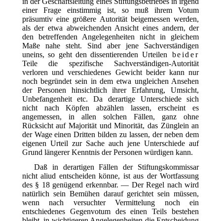
in der Geschäftsleitung eines Stiftungsbetriebes in irgend
einer Frage einstimmig ist, so muß ihrem Votum
präsumtiv eine größere Autorität beigemessen werden,
als der etwa abweichenden Ansicht eines andern, der
den betreffenden Angelegenheiten nicht in gleichem
Maße nahe steht. Sind aber jene Sachverständigen
uneins, so geht den dissentierenden Urteilen
beider
Teile die spezifische Sachverständigen-Autorität
verloren und verschiedenes Gewicht beider kann nur
noch begründet sein in dem etwa ungleichen Ansehen
der Personen hinsichtlich ihrer Erfahrung, Umsicht,
Unbefangenheit etc. Da derartige Unterschiede sich
nicht nach Köpfen abzählen lassen, erscheint es
angemessen, in allen solchen Fällen, ganz ohne
Rücksicht auf Majorität und Minorität, das Zünglein an
der Wage einen Dritten bilden zu lassen, der neben dem
eigenen Urteil zur Sache auch jene Unterschiede auf
Grund längerer Kenntnis der Personen würdigen kann.
Daß in derartigen Fällen der Stiftungskommissar
nicht aliud entscheiden könne, ist aus der Wortfassung
des § 18 genügend erkennbar. — Der Regel nach wird
natürlich sein Bemühen darauf gerichtet sein müssen,
wenn nach versuchter Vermittelung noch ein
entschiedenes Gegenvotum des einen Teils bestehen
bleibt, in wichtigeren Angelegenheiten die Entscheidung