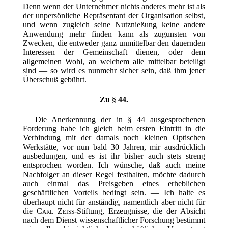
Denn wenn der Unternehmer nichts anderes mehr ist als
der unpersönliche Repräsentant der Organisation selbst,
und wenn zugleich seine Nutznießung keine andere
Anwendung mehr finden kann als zugunsten von
Zwecken, die entweder ganz unmittelbar den dauernden
Interessen der Gemeinschaft dienen, oder dem
allgemeinen Wohl, an welchem alle mittelbar beteiligt
sind — so wird es nunmehr sicher sein, daß ihm jener
Überschuß gebührt.
Zu § 44.
Die Anerkennung der in § 44 ausgesprochenen
Forderung habe ich gleich beim ersten Eintritt in die
Verbindung mit der damals noch kleinen Optischen
Werkstätte, vor nun bald 30 Jahren, mir ausdrücklich
ausbedungen, und es ist ihr bisher auch stets streng
entsprochen worden. Ich wünsche, daß auch meine
Nachfolger an dieser Regel festhalten, möchte dadurch
auch einmal das Preisgeben eines erheblichen
geschäftlichen Vorteils bedingt sein. — Ich halte es
überhaupt nicht für anständig, namentlich aber nicht für
die
Carl Zeiss
-Stiftung, Erzeugnisse, die der Absicht
nach dem Dienst wissenschaftlicher Forschung bestimmt