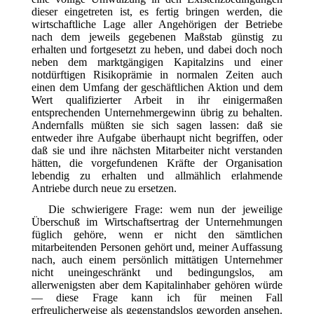
dieser eingetreten ist, es fertig bringen werden,
die
wirtschaftliche Lage aller Angehörigen der Betriebe
nach dem jeweils gegebenen Maßstab günstig zu
erhalten und fortgesetzt zu heben, und dabei doch noch
neben dem marktgängigen Kapitalzins und einer
notdürftigen Risikoprämie in normalen Zeiten auch
einen dem Umfang der geschäftlichen Aktion und dem
Wert qualifizierter Arbeit in ihr einigermaßen
entsprechenden Unternehmergewinn übrig zu behalten.
Andernfalls müßten sie sich sagen lassen: daß sie
entweder ihre Aufgabe überhaupt nicht begriffen, oder
daß sie und ihre nächsten Mitarbeiter nicht verstanden
hätten, die vorgefundenen Kräfte der Organisation
lebendig zu erhalten und allmählich erlahmende
Antriebe durch neue zu ersetzen.
Die schwierigere Frage: wem nun der jeweilige
Überschuß im Wirtschaftsertrag der Unternehmungen
füglich gehöre, wenn er nicht den sämtlichen
mitarbeitenden Personen gehört und, meiner Auffassung
nach, auch einem persönlich mittätigen Unternehmer
nicht uneingeschränkt und bedingungslos, am
allerwenigsten aber dem Kapitalinhaber gehören würde
— diese Frage kann ich für meinen Fall
erfreulicherweise als gegenstandslos geworden ansehen.