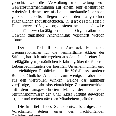
gesucht: wie die Verwaltung und Leitung von
Gewerbsunternehmungen auf einem sehr eigenartigen
Arbeitsfeld, dessen technische und merkantile Interessen
gänzlich abseits liegen von den allgemeiner
zugänglichen Industriegebieten, in
unpersönlicher
Hand zweckmäßig zu organisieren sei — und
wie
einer für zweckmäßig erkannten Organisation die
Gewähr dauernder Anerkennung verschafft werden
könne.
Der in Titel II zum Ausdruck kommende
Organisationsplan für die geschäftliche Aktion der
Stiftung hat sich mir ergeben aus dem Inhalt einer fast
dreißigjährigen persönlichen Erfahrung über die feineren
Lebensbedingungen der hiesigen Unternehmungen und
aus vielfältigen Einblicken in die Verhältnisse anderer
Betriebe ähnlicher Art; nicht zum wenigsten aber auch
aus den wertvollen Winken, welche das nunmehr
vierjährige, ausnahmslos einträchtige Zusammenwirken
mit dem ausgezeichneten Mann, der der erste
Stiftungskommissar der
Carl Zeiss
-Stiftung geworden
ist, mir und meinen nächsten Mitarbeitern geliefert hat.
Die in Titel II des Statutenentwurfs aufgestellten
Vorschriften stehen unter den nachfolgenden
Gesichtspunkten: