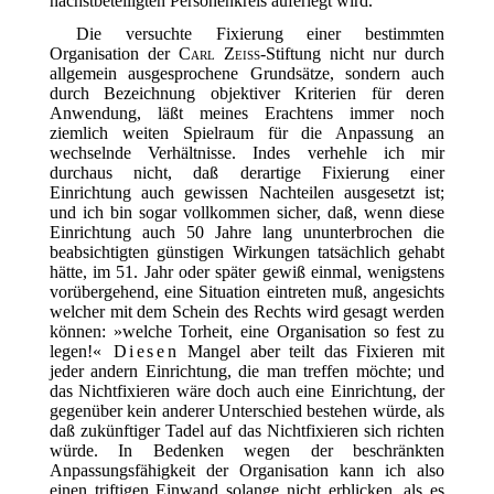
nächstbeteiligten Personenkreis auferlegt wird.
Die versuchte Fixierung einer bestimmten
Organisation der
Carl Zeiss
-Stiftung nicht nur durch
allgemein ausgesprochene Grundsätze, sondern auch
durch Bezeichnung objektiver Kriterien für deren
Anwendung, läßt meines Erachtens immer noch
ziemlich weiten Spielraum für die Anpassung an
wechselnde Verhältnisse. Indes verhehle ich mir
durchaus nicht, daß derartige Fixierung einer
Einrichtung auch gewissen Nachteilen ausgesetzt ist;
und ich bin sogar vollkommen sicher, daß, wenn diese
Einrichtung auch 50 Jahre lang ununterbrochen die
beabsichtigten günstigen Wirkungen tatsächlich gehabt
hätte, im 51. Jahr oder später gewiß einmal, wenigstens
vorübergehend, eine Situation eintreten muß, angesichts
welcher mit dem Schein des Rechts wird gesagt werden
können: »welche Torheit, eine Organisation so fest zu
legen!«
Diesen
Mangel aber teilt das Fixieren mit
jeder andern Einrichtung, die man treffen möchte; und
das Nichtfixieren wäre doch auch eine Einrichtung, der
gegenüber kein anderer Unterschied bestehen würde, als
daß zukünftiger Tadel auf das Nichtfixieren sich richten
würde. In Bedenken wegen der beschränkten
Anpassungsfähigkeit der Organisation kann ich also
einen triftigen Einwand solange nicht erblicken, als es