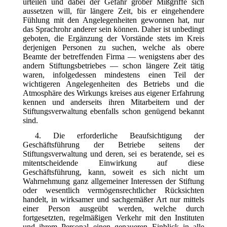
urteilen und dabei der Gefahr grober Mißgriffe sich
aussetzen will, für längere Zeit, bis er eingehendere
Fühlung mit den Angelegenheiten gewonnen hat, nur
das Sprachrohr anderer sein können. Daher ist unbedingt
geboten, die Ergänzung der Vorstände stets im Kreis
derjenigen Personen zu suchen, welche als obere
Beamte der betreffenden Firma — wenigstens aber des
andern Stiftungsbetriebes — schon längere Zeit tätig
waren, infolgedessen mindestens einen Teil der
wichtigeren Angelegenheiten des Betriebs und die
Atmosphäre des Wirkungs
kreises aus eigener Erfahrung
kennen und anderseits ihren Mitarbeitern und der
Stiftungsverwaltung ebenfalls schon genügend bekannt
sind.
4. Die erforderliche Beaufsichtigung der
Geschäftsführung der Betriebe seitens der
Stiftungsverwaltung und deren, sei es beratende, sei es
mitentscheidende Einwirkung auf diese
Geschäftsführung, kann, soweit es sich nicht um
Wahrnehmung ganz allgemeiner Interessen der Stiftung
oder wesentlich vermögensrechtlicher Rücksichten
handelt, in wirksamer und sachgemäßer Art nur mittels
einer Person ausgeübt werden, welche durch
fortgesetzten, regelmäßigen Verkehr mit den Instituten
und ihrem Personal einen genaueren Einblick in alle