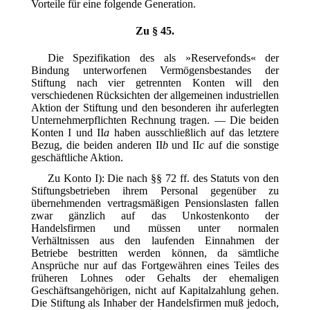
Vorteile für eine folgende Generation.
Zu § 45.
Die Spezifikation des als »Reservefonds« der
Bindung unterworfenen Vermögensbestandes der
Stiftung nach vier getrennten Konten will den
verschiedenen Rücksichten der allgemeinen industriellen
Aktion der Stiftung und den besonderen ihr auferlegten
Unternehmerpflichten Rechnung tragen. — Die beiden
Konten I und II
a
haben ausschließlich auf das letztere
Bezug, die beiden anderen II
b
und II
c
auf die sonstige
geschäftliche Aktion.
Zu Konto I): Die nach §§ 72 ff. des Statuts von den
Stiftungsbetrieben ihrem Personal gegenüber zu
übernehmenden vertragsmäßigen Pensionslasten fallen
zwar gänzlich auf das Unkostenkonto der
Handelsfirmen und müssen unter normalen
Verhältnissen aus den laufenden Einnahmen der
Betriebe bestritten werden können, da sämtliche
Ansprüche nur auf das Fortgewähren eines Teiles des
früheren Lohnes oder Gehalts der ehemaligen
Geschäftsangehörigen, nicht auf Kapitalzahlung gehen.
Die Stiftung als Inhaber der Handelsfirmen muß jedoch,