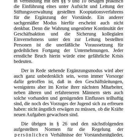
in Verbindung mit den §§ 9 und 10 besagen praktisch
die Einführung eines unter Aufsicht und Leitung der
Stiftungsverwaltung gestellten Kooptationsverfahrens
für die Ergänzung der Vorstände. Ein anderer
sachgemäßer Modus hierfür erscheint auch nicht
denkbar. Denn die Wahrung ungestörter Kontinuität der
Geschäftsaktion und die Sicherung kollegialen
Einvernehmens unter den zur Leitung bestellten
Personen ist die unerläßliche Voraussetzung für
gedeihlichen Fortgang der Unternehmungen. Jeder
ernstliche Bruch hierin würde eine gefährliche Krisis
bedeuten.
Der in Rede stehende Ergänzungsmodus wird aber
auch ganz unbedenklich sein, wenn immer Vorsorge
dafür getroffen ist, daß in den Geschäftsleitungen,
wenigstens aber im Kreise ihrer nächsten Mitarbeiter,
neben älteren und erfahreneren Männern stets auch
solche vorhanden und genügenden Einflusses teilhaftig
sind, die noch des Vorzuges der Jugend sich zu erfreuen
haben: nicht ängstlich erwägen zu müssen, ob die Kräfte
neuen Aufgaben gewachsen sind.
Die übrigen in § 26 und den nächstfolgenden
aufgestellten Normen für die Regelung der
persönlichen
Verhältnisse der Vorstandsmitglieder,