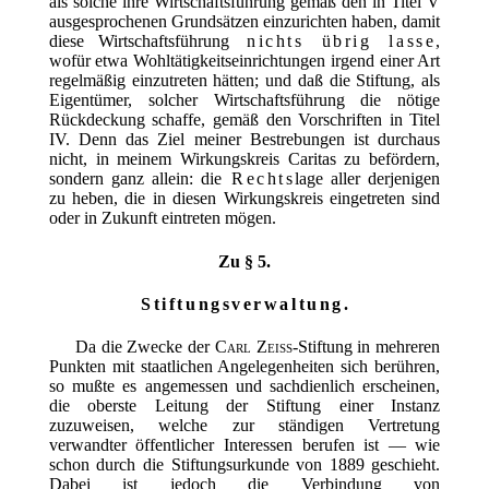
als solche ihre Wirtschaftsführung gemäß den in Titel V
ausgesprochenen Grundsätzen einzurichten haben, damit
diese Wirtschaftsführung
nichts übrig lasse
,
wofür etwa Wohltätigkeitseinrichtungen irgend einer Art
regelmäßig einzutreten hätten; und daß die Stiftung, als
Eigentümer, solcher Wirtschaftsführung die nötige
Rückdeckung schaffe, gemäß den Vorschriften in Titel
IV. Denn das Ziel meiner Bestrebungen ist durchaus
nicht, in meinem Wirkungskreis Caritas zu befördern,
sondern ganz allein: die
Rechts
lage aller derjenigen
zu heben, die in diesen Wirkungskreis eingetreten sind
oder in Zukunft eintreten mögen.
Zu § 5.
Stiftungsverwaltung.
Da die Zwecke der
Carl Zeiss
-Stiftung in mehreren
Punkten mit staatlichen Angelegenheiten sich berühren,
so mußte es angemessen und sachdienlich erscheinen,
die oberste Leitung der Stiftung einer Instanz
zuzuweisen, welche zur ständigen Vertretung
verwandter öffentlicher Interessen berufen ist — wie
schon durch die Stiftungsurkunde von 1889 geschieht.
Dabei ist jedoch die Verbindung von