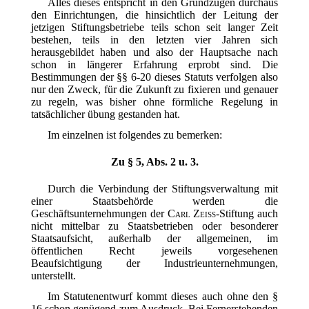
Alles dieses entspricht in den Grundzügen durchaus
den Einrichtungen, die hinsichtlich der Leitung der
jetzigen Stiftungsbetriebe teils schon seit langer Zeit
bestehen, teils in den letzten vier Jahren sich
herausgebildet haben und also der Hauptsache nach
schon in längerer Erfahrung erprobt sind. Die
Bestimmungen der §§ 6-20 dieses Statuts verfolgen also
nur den Zweck, für die Zukunft zu fixieren und genauer
zu regeln, was bisher ohne förmliche Regelung in
tatsächlicher übung gestanden hat.
Im einzelnen ist folgendes zu bemerken:
Zu § 5, Abs. 2 u. 3.
Durch die Verbindung der Stiftungsverwaltung mit
einer Staatsbehörde werden die
Geschäftsunternehmungen der
Carl Zeiss
-Stiftung auch
nicht mittelbar zu Staatsbetrieben oder besonderer
Staatsaufsicht, außerhalb der allgemeinen, im
öffentlichen Recht jeweils vorgesehenen
Beaufsichtigung der Industrieunternehmungen,
unterstellt.
Im Statutenentwurf kommt dieses auch ohne den §
16 schon genügend zum Ausdruck. Bei Fernerstehenden