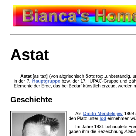
Astat
Astat
[asˈtaːt] (von altgriechisch ἄστατος: „unbeständig, un
in der 7.
Hauptgruppe
bzw. der 17. IUPAC-Gruppe und zäh
Elemente der Erde, das bei Bedarf künstlich erzeugt werden 
Geschichte
Als
Dmitri Mendelejew
1869 s
den Platz unter
Iod
einnehmen würd
Im Jahre 1931 behauptete Fred 
gaben ihm die Bezeichnung
Alab