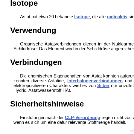
Isotope
Astat hat etwa 20 bekannte
Isotope
, die alle
radioaktiv
sin
Verwendung
Organische Astatverbindungen dienen in der
Nuklearmed
Schilddrüse. Das Element wird in der Schilddrüse angereichert
Verbindungen
Die chemischen Eigenschaften von Astat konnten aufgru
konnten diverse Astatide,
Interhalogenverbindungen
un
elektropositiveren Charakters wird es von
Silber
nur unvollst
Hydrid, Astatwasserstoff HAt.
Sicherheitshinweise
Einstufungen nach der
CLP-Verordnung
liegen nicht vor,
wenn es sich um eine dafür relevante Stoffmenge handelt.