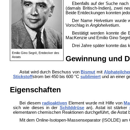
Ebenfalls auf der Suche nach 
(damals Britisch-Indien), zwei n
Beide Entdeckungen konnten jedoc
Der Name
Helvetium
wurde wi
Vorschlag in
Anglohelvetium
.
Bestätigt werden konnte die 
MacKenzie und Emilio Gino Segrè, 
Drei Jahre später konnte das 
Emilio Gino Segrè, Entdecker des
Gewinnung und Da
Astats
Astat wird durch Beschuss von
Bismut
mit
Alphateilche
Stickstoff
strom bei 450 bis 600 °C
sublimiert
und an einer g
Eigenschaften
Bei diesem
radioaktiven
Element wurde mit Hilfe von
Ma
sich wie dieses in der
Schilddrüse
an). Astat ist stärker
elementaren chemischen Reaktionen durchgeführt, die Astat b
Mit dem Online-Isotopen-Massenseparator (
ISOLDE) am