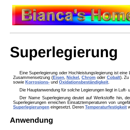
Superlegierung
Eine Superlegierung oder Hochleistungslegierung ist eine 
Zusammensetzung (
Eisen
,
Nickel
,
Chrom
oder
Cobalt
). Z
sowie
Korrosions-
und
Oxidationsbeständigkeit
.
Die Hauptanwendung für solche Legierungen liegt in Luft-
Der Name Superlegierung deutet auf Werkstoffe hin, dere
Superlegierungen erreichen Einsatztemperaturen von ungef
Superlegierungen
eingesetzt. Deren
Temperaturfestigkeit
w
Anwendung