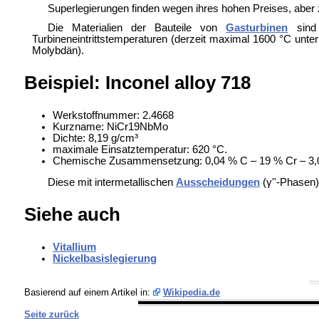
Superlegierungen finden wegen ihres hohen Preises, aber
Die Materialien der Bauteile von
Gasturbinen
sin
Turbineneintrittstemperaturen (derzeit maximal 1600 °C unt
Molybdän).
Beispiel: Inconel alloy 718
Werkstoffnummer: 2.4668
Kurzname: NiCr19NbMo
Dichte: 8,19 g/cm³
maximale Einsatztemperatur: 620 °C.
Chemische Zusammensetzung: 0,04 % C – 19 % Cr – 3,0 %
Diese mit intermetallischen
Ausscheidungen
(γ''-Phasen)
Siehe auch
Vitallium
Nickelbasislegierung
Basierend auf einem Artikel in:
Wikipedia.de
Seite zurück