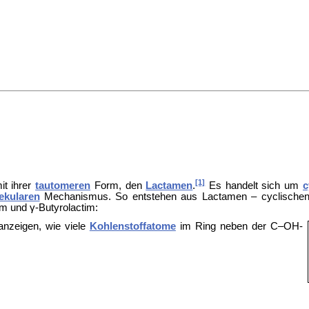
[1]
t ihrer
tautomeren
Form, den
Lactamen
.
Es handelt sich um
c
ekularen
Mechanismus. So entstehen aus Lactamen – cyclischen
m und γ-Butyrolactim:
 anzeigen, wie viele
Kohlenstoffatome
im Ring neben der C–OH-