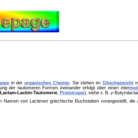
uppe
in der
organischen Chemie
. Sie stehen im
Gleichgewicht
mi
 der tautomeren Formen ineinander erfolgt über einen inter
mol
Lactam-Lactim-Tautomerie
,
Prototropie
), siehe z. B.
γ-Butyrolacta
n Namen von Lactimen
griechische Buchstaben vorangestellt, die