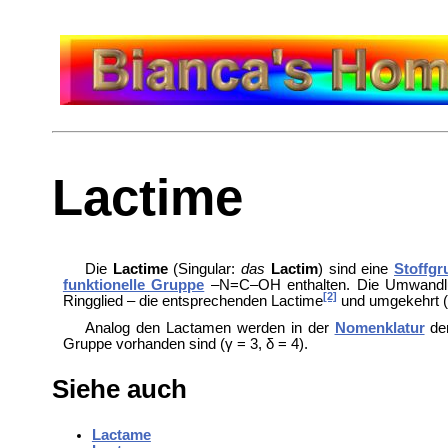
Lactime
Die
Lactime
(
Singular:
das
Lactim
) sind eine
Stoffgr
funktionelle Gruppe
–N=C–OH enthalten. Die Umwandlung
[2]
Ringglied – die entsprechenden Lactime
und umgekehrt (
Analog den Lactamen werden in der
Nomenklatur
de
Gruppe vorhanden sind (γ = 3, δ = 4).
Siehe auch
Lactame