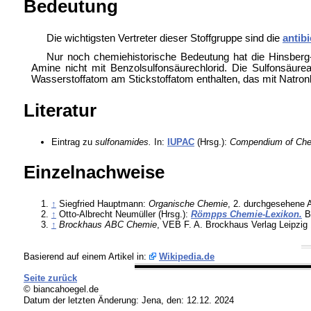
Bedeutung
Die wichtigsten Vertreter dieser Stoffgruppe sind die
antibi
Nur noch chemiehistorische Bedeutung hat die
Hinsberg
Amine nicht mit
Benzolsulfonsäurechlorid. Die Sulfonsäur
Wasserstoffatom am Stickstoffatom enthalten, das mit Natron
Literatur
Eintrag zu
sulfonamides.
In:
IUPAC
(Hrsg.):
Compendium of Chem
Einzelnachweise
↑
Siegfried Hauptmann:
Organische Chemie
, 2. durchgesehene A
↑
Otto-Albrecht Neumüller (Hrsg.):
Römpps Chemie-Lexikon.
B
↑
Brockhaus ABC Chemie
, VEB F. A. Brockhaus Verlag Leipzig 
Basierend auf einem Artikel in:
Wikipedia.de
Seite zurück
© biancahoegel.de
Datum der letzten Änderung:
Jena, den: 12.12. 2024