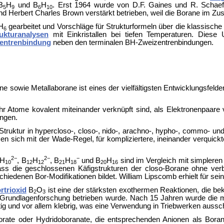
B
H
und B
H
. Erst 1964 wurde von D.F. Gaines und R. Schaef
5
9
6
10
und
Herbert Charles Brown verstärkt betrieben, weil die Borane im 
H
gearbeitet und Vorschläge für Strukturformeln über die klassisc
6
ukturanalysen
mit Einkristallen bei tiefen Temperaturen. Die
zentrenbindung
neben den terminalen BH-Zweizentrenbindungen.
e sowie Metallaborane ist eines der vielfältigsten Entwicklungsfeld
hr Atome kovalent miteinander verknüpft sind, als Elektronenpaar
ungen.
truktur in hypercloso-, closo-, nido-, arachno-, hypho-, commo- und
sen sich mit der
Wade-Regel, für kompliziertere, ineinander verquic
.
2−
2−
−
H
, B
H
, B
H
und B
H
sind im Vergleich mit simplere
10
12
12
21
18
20
16
ass die geschlossenen Käfigstrukturen der closo-Borane ohne ver
schiedenen Bor-Modifikationen bildet.
William Lipscomb erhielt für s
rtrioxid
B
O
ist eine der stärksten exothermen Reaktionen, die be
2
3
e Grundlagenforschung betrieben wurde. Nach 15 Jahren wurde die mi
giftig und vor allem klebrig, was eine Verwendung in Triebwerken aussch
orate oder Hydridoboranate, die entsprechenden Anionen als Boran