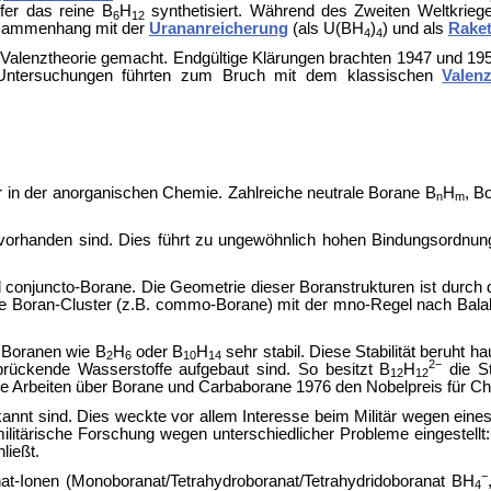
fer das reine B
H
synthetisiert. Während des Zweiten Weltkrieg
6
12
Zusammenhang mit der
Urananreicherung
(als U(BH
)
) und als
Raket
4
4
he Valenztheorie gemacht. Endgültige Klärungen brachten 1947 und 
se Untersuchungen führten zum Bruch mit dem klassischen
Valen
er in der anorganischen Chemie. Zahlreiche neutrale Borane B
H
, B
n
m
e vorhanden sind. Dies führt zu ungewöhnlich hohen Bindungsordnun
 conjuncto-Borane. Die Geometrie dieser Boranstrukturen ist durch 
kte Boran-Cluster (z.B. commo-Borane) mit der mno-Regel nach Balak
n Boranen wie B
H
oder B
H
sehr stabil. Diese Stabilität beruht h
2
6
10
14
2−
brückende Wasserstoffe aufgebaut sind. So besitzt B
H
die St
12
12
eine Arbeiten über Borane und Carbaborane 1976 den
Nobelpreis für C
kannt sind. Dies weckte vor allem Interesse beim Militär wegen eine
litärische Forschung wegen unterschiedlicher Probleme eingestellt:
ließt.
−
at-Ionen (Monoboranat/Tetrahydroboranat/Tetrahydridoboranat BH
4