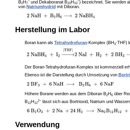
−
−
B
H
und Dekaboranat B
H
) bezeichnet. Sie werden a
2
7
10
10
von
Natriumhydrid
mit Diboran.
Herstellung im Labor
Boran kann als
Tetrahydrofuran
-Komplex (BH
·THF) 
3
Der Boran-Tetrahydrofuran-Komplex ist kommerziell erhä
Ebenso ist die Darstellung durch Umsetzung von
Bortr
Höhere Borane werden aus dem Diboran B
H
über Rea
2
6
2−
B
H
lässt sich aus Bortrioxid, Natrium und Wassers
12
12
Verwendung