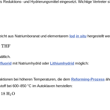
ls Reduktions- und Hydrierungsmittel eingesetzt. Wichtige Vertreter 
leicht aus Natriumboranat und elementarem
Iod
in situ
hergestellt we
ltlich.
ifluorid
mit Natriumhydrid oder
Lithiumhydrid
möglich:
ktionen bei höheren Temperaturen, die dem
Reforming-Prozess
ähn
toff bei 600–850 °C im Autoklaven herstellen: