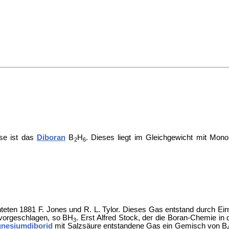
sse ist das
Diboran
B
H
. Dieses liegt im Gleichgewicht mit Mon
2
6
teten 1881 F. Jones und R. L. Tylor. Dieses Gas entstand durch Ei
 vorgeschlagen, so BH
. Erst
Alfred Stock, der die Boran-Chemie i
3
nesiumdiborid
mit Salzsäure entstandene Gas ein Gemisch von
B