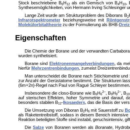
Stock beschriebene B
H
als ein Gemisch von B
H
, 
6
12
4
10
Synthesemöglichkeiten, von
Hermann Irving Schlesinger 
Lange Zeit wurde am Strukturproblem des Diborans B
2
Infrarotspektrometer
beziehungsweise mit
Röntgenstr
Molekülorbitaltheorie
zu der Formulierung als BHB-
Drei
Eigenschaften
Die Chemie der Borane und der verwandten
Carbaboran
wurden synthetisiert.
Borane sind
Elektronenmangelverbindungen
, da me
hierfür
Mehrzentrenbindungen
, zumeist Dreizentrenbind
Man unterscheidet die Borane nach Stöchiometrie und S
zur Anzahl der Gerüstatome bestimmt. Die Strukturen las
(6m+2n)-Regel nach
Paul von Ragué Schleyer bestimmen
2−
2−
Insbesondere die closo-Borane wie B
H
, B
H
, B
6
6
9
9
10
auf sterischen Effekten, hoher Symmetrie und darauf, d
besonders stabilen B
-
Ikosaeders
, das die Basis der ver
12
Die Umsetzung von Diboran B
H
mit Sauerstoff zu
Bo
2
6
als Raketentreibstoff, sodass in diesem Bereich intensiv
Reaktion beteiligten Stoffe sind instabil, geruchsintensiv, 
Die
Salze
von Boranen werden als
Boranate
, Hydrob