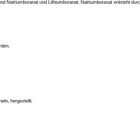
sind
Natriumboranat und
Lithiumboranat. Natriumboranat entsteht dur
rden.
eln, hergestellt.