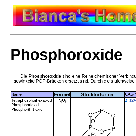
Phosphoroxide
Die
Phosphoroxide
sind eine Reihe chemischer Verbindun
gewinkelte POP-Brücken ersetzt sind. Durch die stufenweise
Name
Formel
Strukturformel
CAS-
Tetraphosphorhexaoxid
P
O
124
4
6
Phosphortrioxid
Phosphor(III)-oxid