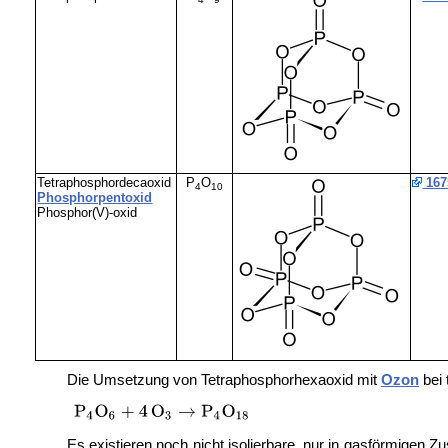
Tetraphosphordecaoxid
P
O
167
4
10
Phosphorpentoxid
Phosphor(V)-oxid
Die Umsetzung von Tetraphosphorhexaoxid mit
Ozon
bei 
Es existieren noch nicht isolierbare, nur in gasförmige