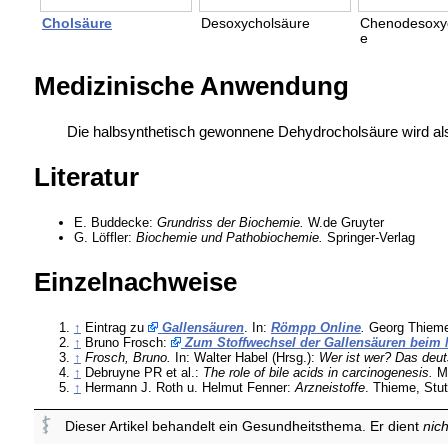
Cholsäure
Desoxycholsäure
Chenodesoxy
e
Medizinische Anwendung
Die halbsynthetisch gewonnene
Dehydrocholsäure wird a
Literatur
E. Buddecke:
Grundriss der Biochemie.
W.de Gruyter
G. Löffler:
Biochemie und Pathobiochemie.
Springer-Verlag
Einzelnachweise
↑
Eintrag zu
Gallensäuren
. In:
Römpp Online
.
Georg Thieme 
↑
Bruno Frosch:
Zum Stoffwechsel der Gallensäuren beim 
↑
Frosch, Bruno.
In: Walter Habel (Hrsg.):
Wer ist wer? Das deu
↑
Debruyne PR et al.:
The role of bile acids in carcinogenesis.
Mu
↑
Hermann J. Roth u. Helmut Fenner:
Arzneistoffe
. Thieme, Stu
Dieser Artikel behandelt ein Gesundheitsthema. Er dient
nich