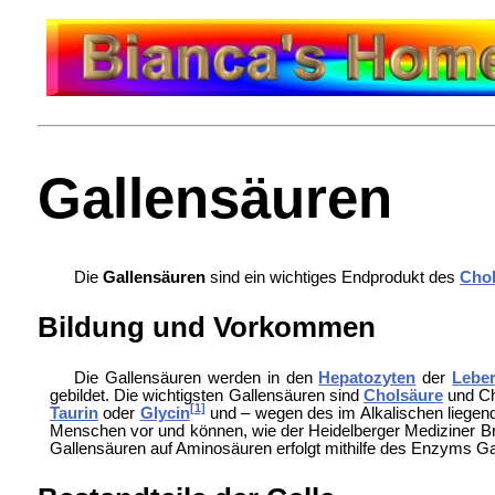
Gallensäuren
Die
Gallensäuren
sind ein wichtiges Endprodukt des
Chol
Bildung und Vorkommen
Die Gallensäuren werden in den
Hepatozyten
der
Lebe
gebildet. Die wichtigsten Gallensäuren sind
Cholsäure
und
Ch
[1]
Taurin
oder
Glycin
und – wegen des im Alkalischen liege
Menschen vor und können, wie der Heidelberger Mediziner B
Gallensäuren auf Aminosäuren erfolgt mithilfe des Enzyms
Ga