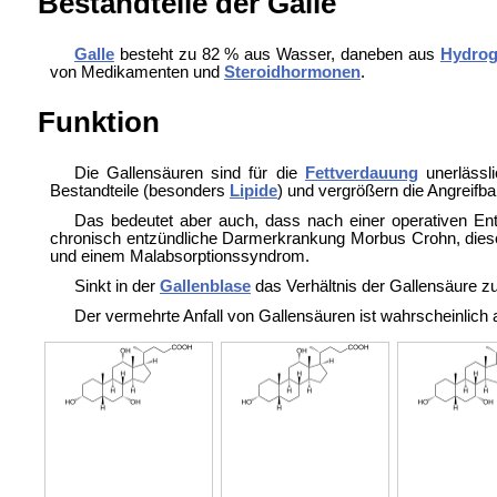
Bestandteile der Galle
Galle
besteht zu 82 % aus Wasser, daneben aus
Hydrog
von Medikamenten und
Steroidhormonen
.
Funktion
Die Gallensäuren sind für die
Fettverdauung
unerlässl
Bestandteile (besonders
Lipide
) und vergrößern die Angreifba
Das bedeutet aber auch, dass nach einer operativen En
chronisch entzündliche Darmerkrankung
Morbus Crohn, dies
und einem
Malabsorptionssyndrom.
Sinkt in der
Gallenblase
das Verhältnis der Gallensäure zu
Der vermehrte Anfall von Gallensäuren ist wahrscheinlic