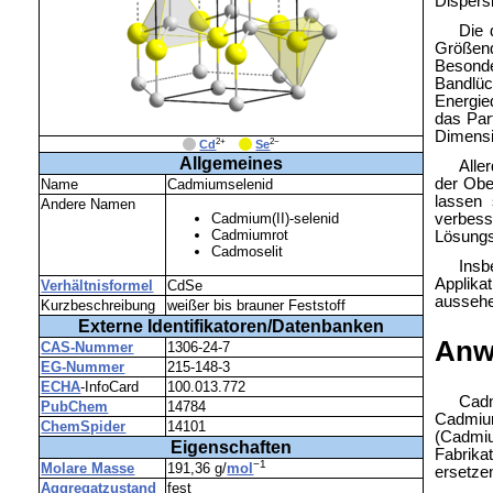
Dispers
Die 
Größenq
Besonde
Bandlü
Energie
das Part
Dimensi
2+
2−
_
Cd
_
Se
Allgemeines
Alle
der Obe
Name
Cadmiumselenid
lassen 
Andere Namen
verbess
Cadmium(II)-selenid
Cadmiumrot
Lösungs
Cadmoselit
Insb
Applika
Verhältnisformel
CdSe
ausseh
Kurzbeschreibung
weißer bis brauner Feststoff
Externe Identifikatoren/Datenbanken
Anw
CAS-Nummer
1306-24-7
EG-Nummer
215-148-3
ECHA
-InfoCard
100.013.772
Cadm
PubChem
14784
Cadmium
ChemSpider
14101
(Cadmiu
Eigenschaften
Fabrika
−1
Molare Masse
191,36 g/
mol
ersetzen
Aggregatzustand
fest