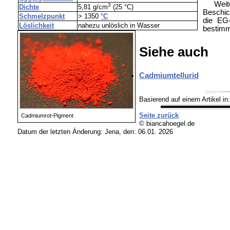
Weit
3
Dichte
5,81 g/cm
(25 °C)
Beschic
Schmelzpunkt
> 1350
°C
die EG-
Löslichkeit
nahezu unlöslich in Wasser
bestimm
Siehe auch
Cadmiumtellurid
Basierend auf einem Artikel in
Seite zurück
Cadmiumrot-Pigment
© biancahoegel.de
Datum der letzten Änderung:
Jena, den: 06.01. 2026