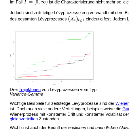
Im Fall
ist die Charakterisierung nicht mehr so lei
Jedoch sind zeitstetige Lévyprozesse eng verwandt mit dem Be
des gesamten Lévyprozesses
eindeutig fest. Jedem L
Drei
Trajektorien
von Lévyprozessen vom Typ
Variance-Gamma
Wichtige Beispiele für zeitstetige Lévyprozesse sind der
Wiener
ist. Doch auch viele andere Verteilungen, beispielsweise die
Ga
Wienerprozess mit konstanter Drift und konstanter Volatilität d
gleichverteilten
Zuständen.
Wichtig ist auch der Begriff der
endlichen
und
unendlichen
Aktivi