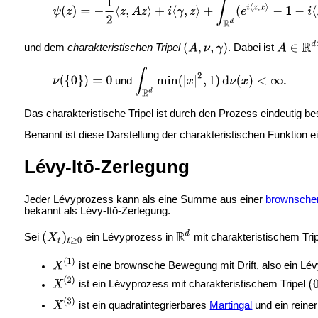
und dem
charakteristischen Tripel
. Dabei ist
und
Das charakteristische Tripel ist durch den Prozess eindeutig be
Benannt ist diese Darstellung der charakteristischen Funktio
Lévy-Itō-Zerlegung
Jeder Lévyprozess kann als eine Summe aus einer
brownsche
bekannt als Lévy-Itō-Zerlegung.
Sei
ein Lévyprozess in
mit charakteristischem Tri
ist eine brownsche Bewegung mit Drift, also ein Lé
ist ein Lévyprozess mit charakteristischem Tripel
ist ein
quadratintegrierbares
Martingal
und ein reine