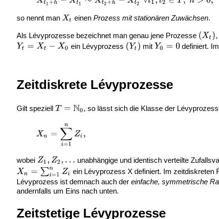
so nennt man
einen
Prozess mit stationären Zuwächsen
.
Als Lévyprozesse bezeichnet man genau jene Prozesse
,
ein Lévyprozess
mit
definiert. I
Zeitdiskrete Lévyprozesse
Gilt speziell
, so lässt sich die Klasse der Lévyprozess
wobei
unabhängige und identisch verteilte Zufallsva
ein Lévyprozess X definiert. Im zeitdiskreten F
Lévyprozess ist demnach auch der
einfache, symmetrische R
andernfalls um Eins nach unten.
Zeitstetige Lévyprozesse