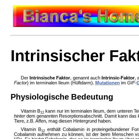
Intrinsischer Fak
Der
Intrinsische Faktor
, genannt auch
Intrinsic-Faktor
,
Factor
) im terminalen
Ileum (Hüftdarm).
Mutationen
im
GIF
-
Physiologische Bedeutung
Vitamin B
kann nur im terminalen Ileum, dem unteren Te
12
hinter
dem genannten Resorptionsabschnitt. Damit kann das k
Tiere, z.B. Affen, mag diesen Hintergrund haben.
Vitamin B
enthält Cobalamin in proteingebundener F
12
Cobalamin aufnehmen zu können, ist der beim Menschen 