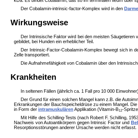
kDa. Es bindet Cobalamin, das so im terminalen Ileum über
Der Cobalamin-intrinsic-factor-Komplex wird in den
Darmep
Wirkungsweise
Der Intrinsische Faktor wird bei den meisten Säugetieren
gebildet, bei
Hunden ein erheblicher Teil.
Der Intrinsic-Factor-Cobalamin-Komplex bewegt sich in d
Zelle transportiert.
Die Aufnahmefähigkeit von Cobalamin über den Intrinsisc
Krankheiten
In seltenen Fällen (jährlich ca. 1 Fall pro 10 000 Einwo
Der Grund für einen solchen Mangel kann z.B. die Autoim
Erkrankungen der Bauchspeicheldrüse zu einem Mangel. Die 
in Form der
intramuskulären
Applikation (Vitamin-B
-Spritze
12
Mit Hilfe des
Schilling-Tests (nach
Robert F. Schilling, 19
Nachweis von Autoantikörpern gegen Intrinsic Factor und
Bel
Resorptionsstörungen anderer Ursache werden nicht erfasst.