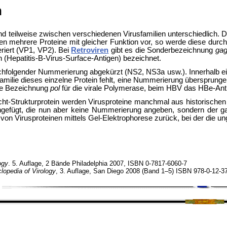
n
 und teilweise zwischen verschiedenen Virusfamilien unterschiedlich. 
n mehrere Proteine mit gleicher Funktion vor, so werde diese durc
riert (VP1, VP2). Bei
Retroviren
gibt es die Sonderbezeichnung
ga
 (Hepatitis-B-Virus-Surface-Antigen) bezeichnet.
hfolgender Nummerierung abgekürzt (NS2, NS3a usw.). Innerhalb eini
Familie dieses einzelne Protein fehlt, eine Nummerierung übersprun
 die Bezeichnung
pol
für die virale Polymerase, beim HBV das HBe-Antig
cht-Strukturprotein werden Virusproteine manchmal aus historischen
ngefügt, die nun aber keine Nummerierung angeben, sondern der g
 von Virusproteinen mittels
Gel-Elektrophorese zurück, bei der die 
ogy
. 5. Auflage, 2 Bände Philadelphia 2007, ISBN 0-7817-6060-7
lopedia of Virology
, 3. Auflage, San Diego 2008 (Band 1–5) ISBN 978-0-12-3