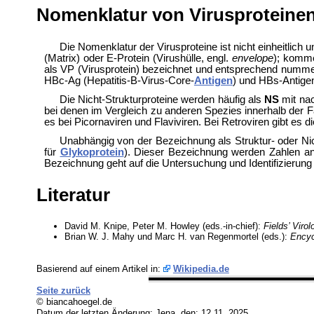
Nomenklatur von Virusproteine
Die Nomenklatur der Virusproteine ist nicht einheitlich
(Matrix) oder E-Protein (Virushülle, engl.
envelope
); komme
als VP (Virusprotein) bezeichnet und entsprechend numme
HBc-Ag (Hepatitis-B-Virus-Core-
Antigen
) und HBs-Antigen
Die Nicht-Strukturproteine werden häufig als
NS
mit nac
bei denen im Vergleich zu anderen Spezies innerhalb der 
es bei Picornaviren und
Flaviviren. Bei Retroviren gibt es
Unabhängig von der Bezeichnung als Struktur- oder Ni
für
Glykoprotein
). Dieser Bezeichnung werden Zahlen a
Bezeichnung geht auf die Untersuchung und Identifizierung
Literatur
David M. Knipe, Peter M. Howley (eds.-in-chief):
Fields’ Virol
Brian W. J. Mahy und Marc H. van Regenmortel (eds.):
Encyc
Basierend auf einem Artikel in:
Wikipedia.de
Seite zurück
© biancahoegel.de
Datum der letzten Änderung:
Jena, den: 12.11. 2025