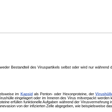
tweder Bestandteil des Viruspartikels selbst oder wird nur während 
pielsweise im
Kapsid
als
Penton-
oder
Hexonproteine, der
Virushüll
r Virushülle eingelagert oder im Inneren des Virus mitverpackt werde
oteine erfüllen funktionelle Aufgaben während der Virusvermehrung in
evasion von der infizierten Zelle abgegeben, wie beispielsweise d