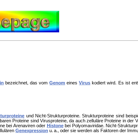
in
bezeichnet, das vom
Genom
eines
Virus
kodiert wird. Es ist en
turproteine
und Nicht-Strukturproteine. Strukturproteine sind beis
sbaren Proteine sind Virusproteine, da auch zelluläre Proteine in de
ine bei
Arenaviren oder
Histone
bei
Polyomaviridae. Nicht-Strukturpr
llulären
Genexpression
u. a., oder sie werden als Faktoren der
Immun