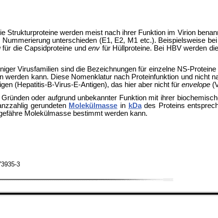
Die Strukturproteine werden meist nach ihrer Funktion im Virion benan
h Nummerierung unterschieden (E1, E2, M1 etc.). Beispielsweise be
g
für die Capsidproteine und
env
für Hüllproteine. Bei HBV werden die
ger Virusfamilien sind die Bezeichnungen für einzelne NS-Proteine f
gen werden kann. Diese Nomenklatur nach Proteinfunktion und nicht 
en (Hepatitis-B-Virus-E-Antigen), das hier aber nicht für
envelope
(V
 Gründen oder aufgrund unbekannter Funktion mit ihrer biochemisch
anzzahlig gerundeten
Molekülmasse
in
kDa
des Proteins entsprech
ungefähre Molekülmasse bestimmt werden kann.
73935-3