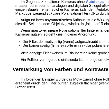
Im Gegensatz zu älteren Kameras ohne
Autofokus
, I
müssen bei modernen analogen und digitalen Spiegelreflexka
einigen Bauelementen solcher Kameras (z.B. dem Autofok
Markt überwiegend
zirkulare
Polarisationsfilter (CPL) durch
Aufgrund ihres asymmetrischen Aufbaus ist die Wirkung zi
dies die Seite mit dem Objektiv
gewinde). In „falscher“ Rich
Wenn man zwei lineare Polarisationsfilter hintereinand
Kameras nutzen, so geht dies in dieser Anordnung:
Der Filter, der motivseitig (vorne) aufgeschraubt ist, m
Der kameraseitig (hintere) sollte ein zirkular polarisie
Viele gängige Filter weisen im Blaubereich keine groß
Ein Polfilter verringert die einfallende Lichtmenge um e
Verstärkung von Farben und Kontraste
Im folgenden Beispiel wurde das Motiv zuerst ohne Polfi
erscheint durch den Filter bunter, zugleich flächiger (we
Blätter liefert.