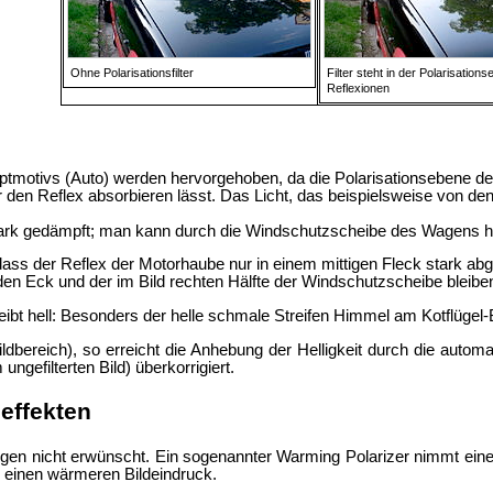
Ohne Polarisationsfilter
Filter steht in der Polarisation
Reflexionen
tmotivs (Auto) werden hervorgehoben, da die Polarisationsebene des 
ter den Reflex absorbieren lässt. Das Licht, das beispielsweise von den 
rk gedämpft; man kann durch die Windschutzscheibe des Wagens hind
ass der Reflex der Motorhaube nur in einem mittigen Fleck stark abge
en Eck und der im Bild rechten Hälfte der Windschutzscheibe bleiben
t bleibt hell: Besonders der helle schmale Streifen Himmel am Kotflüg
dbereich), so erreicht die Anhebung der Helligkeit durch die automat
gefilterten Bild) überkorrigiert.
beffekten
ngen nicht erwünscht. Ein sogenannter Warming Polarizer nimmt einen T
n einen wärmeren Bildeindruck.