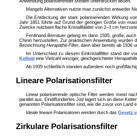
Anwendung polarisierender Medien unterdrücken ließen.
Mangels Alternativen nutzte man zunächst entweder
Ni
Die Entdeckung der stark polarisierenden Wirkung von 
Jahr 1851 führte auf Grund der geringen Größe von maxi
Zwecke nutzbare flache Kristallblätter von 2–3 cm herzuste
Ferdinand Bernauer gelang es dann 1935, große, auch fü
Chinin herzustellen. Zur praktischen Anwendung wurden di
Bezeichnung
Herapathit-Filter
, dann aber bereits ab 1936
Im Unterschied zu diesem Einkristallfilter stand der v
Kolloid
eine Vielzahl winziger, gleichgerichteter Herapathitk
Ab 1939 schließlich standen außerdem noch großfläch
Lineare Polarisationsfilter
Linear polarisierende optische Filter werden meist na
parallel aus. Eindiffundiertes Jod lagert sich an diese Ket
genannten Polarisationsfilter sind, wie die zuvor von Land 
Ideale lineare Polarisatoren werden durch das
Gesetz 
Zirkulare Polarisationsfilter