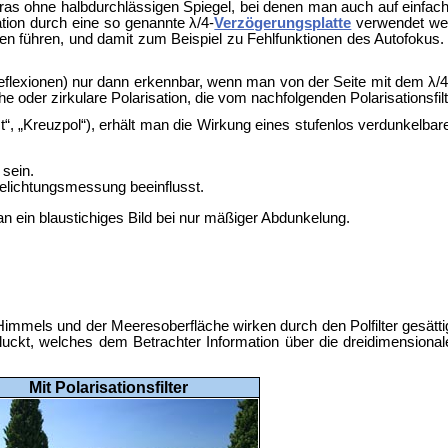
 ohne halbdurchlässigen Spiegel, bei denen man auch auf einfache l
ation durch eine so genannte λ/4-
Verzögerungsplatte
verwendet werd
n führen, und damit zum Beispiel zu Fehlfunktionen des Autofokus
 Reflexionen) nur dann erkennbar, wenn man von der Seite mit dem λ/4-
he oder zirkulare Polarisation, die vom nachfolgenden Polarisationsfi
t“, „Kreuzpol“), erhält man die Wirkung eines stufenlos verdunkelba
 sein.
e Belichtungsmessung beeinflusst.
an ein
blaustichiges Bild bei nur mäßiger Abdunkelung.
es Himmels und der Meeresoberfläche wirken durch den Polfilter gesät
 schluckt, welches dem Betrachter Information über die dreidimension
Mit Polarisationsfilter