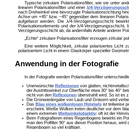
Typische zirkulare Polarisationsfilter, wie sie unter a
linearen Polarisationsfilter und einer
λ/4-Verzögerungssch
nach Drehwinkel eine bevorzugte Polarisationsrichtung hindu
Achse um +45° bzw. −45° gegenüber dem linearen Polarisatio
aufgefasst werden. Die λ/4-Verzögerungsschicht bewirkt
Polarisationselements und der λ/4-Verzögerungsschicht, li
Verzögerungsschicht ab, da andernfalls Anteile anderer Pol
„Echte“ zirkulare Polarisationsfilter erzeugen zirkular po
Eine weitere Möglichkeit, zirkular polarisiertes Licht 
polarisiertem Licht in einem Glaskörper spezieller Geometrie
Anwendung in der Fotografie
In der Fotografie werden Polarisationsfilter unterschiedli
Unerwünschte
Reflexionen
von glatten, nichtmetallis
der Austrittswinkel zur Oberfläche etwa 30° bis 40° be
nicht von den
Reflexionen
überstrahlt wird. So ist es
Die Grünwiedergabe von Laub und Gräsern wird verbesse
Das
Blau eines wolkenlosen Himmels
ist teilweise 
erscheint. Weiße Wolken treten deutlicher vor dem blau
einem extremen
Weitwinkelobjektiv
: oft ist der Himm
Beim Fotografieren eines
Regenbogens bewirkt ein Polfi
man den Polfilter 90° aus dieser Position heraus, wird
Regenbogen so viel kräftiger.