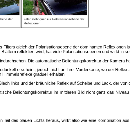
sebene der
Filter steht quer zur Polarisationsebene der
Reflexionen
Filters gleich der Polarisationsebene der dominanten Reflexionen is
Blättern reflektiert wird, hat viele Polarisationsebenen und wirkt in se
urchsehen. Die automatische Belichtungskorrektur der Kamera hat 
dunkelt erscheint, jedoch nicht an ihrer Vorderkante, wo der Reflex 
 Himmelsreflexe graduell erhalten.
el-Blech links und der bräunliche Reflex auf Scheibe und Lack, der vo
ische Belichtungskorrektur im mittleren Bild nicht ganz das Niveau de
eil des blauen Lichts heraus, wirkt also wie eine Kombination aus Pol