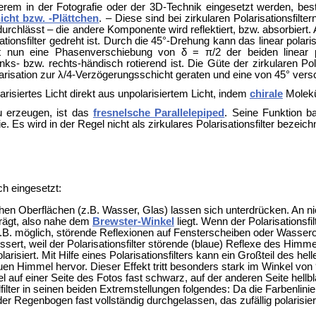
nderem in der Fotografie oder der
3D-Technik eingesetzt werden, be
icht bzw. -Plättchen
. – Diese sind bei zirkularen Polarisationsfilte
rchlässt – die andere Komponente wird reflektiert, bzw. absorbiert. A
nsfilter gedreht ist. Durch die 45°-Drehung kann das linear polarisi
 nun eine Phasenverschiebung von δ = π/2 der beiden linear polar
nks- bzw. rechts-händisch rotierend ist. Die Güte der zirkularen P
arisation zur λ/4-Verzögerungsschicht geraten und eine von 45° versch
larisiertes Licht direkt aus unpolarisiertem Licht, indem
chirale
Molekü
zu erzeugen, ist das
fresnelsche Parallelepiped
. Seine Funktion ba
. Es wird in der Regel nicht als zirkulares Polarisationsfilter bezeich
ch eingesetzt:
chen Oberflächen (z.B. Wasser, Glas) lassen sich unterdrücken. An nic
trägt, also nahe dem
Brewster-Winkel
liegt. Wenn der Polarisationsfil
 z.B. möglich, störende Reflexionen auf Fensterscheiben oder Wasse
rt, weil der Polarisationsfilter störende (blaue) Reflexe des Himmel
polarisiert. Mit Hilfe eines Polarisationsfilters kann ein Großteil de
en Himmel hervor. Dieser Effekt tritt besonders stark im Winkel von 
el auf einer Seite des Fotos fast schwarz, auf der anderen Seite hellbl
lter in seinen beiden Extremstellungen folgendes: Da die Farbenlinien
 der Regenbogen fast vollständig durchgelassen, das zufällig polaris