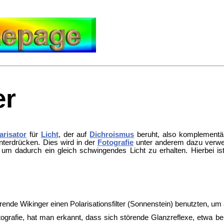
er
arisator
für
Licht
, der auf
Dichroismus
beruht, also komplement
unterdrücken. Dies wird in der
Fotografie
unter anderem dazu verwen
zen, um dadurch ein gleich schwingendes Licht zu erhalten. Hierbei
hrende
Wikinger einen Polarisationsfilter (
Sonnenstein) benutzten, um 
otografie, hat man erkannt, dass sich störende Glanzreflexe, etwa be