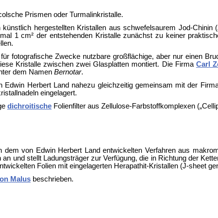
colsche Prismen oder
Turmalinkristalle.
künstlich hergestellten Kristallen aus schwefelsaurem Jod-Chinin (
mal 1 cm² der entstehenden Kristalle zunächst zu keiner praktisc
llen.
r fotografische Zwecke nutzbare großflächige, aber nur einen Bruch
ese Kristalle zwischen zwei Glasplatten montiert. Die Firma
Carl Z
 unter dem Namen
Bernotar
.
on
Edwin Herbert Land nahezu gleichzeitig gemeinsam mit der Firm
ristallnadeln eingelagert.
ige
dichroitische
Folienfilter aus Zellulose-Farbstoffkomplexen („Celli
ch dem von Edwin Herbert Land entwickelten Verfahren aus makromol
ten an und stellt Ladungsträger zur Verfügung, die in Richtung der Ke
entwickelten Folien mit eingelagerten Herapathit-Kristallen (J-sheet g
von Malus
beschrieben.