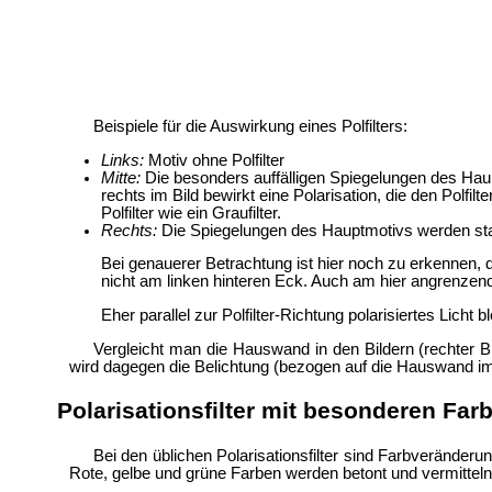
Beispiele für die Auswirkung eines Polfilters:
Links:
Motiv ohne Polfilter
Mitte:
Die besonders auffälligen Spiegelungen des Haup
rechts im Bild bewirkt eine Polarisation, die den Polfil
Polfilter wie ein
Graufilter.
Rechts:
Die Spiegelungen des Hauptmotivs werden sta
Bei genauerer Betrachtung ist hier noch zu erkennen, d
nicht am linken hinteren Eck. Auch am hier angrenzend
Eher parallel zur Polfilter-Richtung polarisiertes Lich
Vergleicht man die Hauswand in den Bildern (rechter Bil
wird dagegen die Belichtung (bezogen auf die Hauswand im un
Polarisationsfilter mit besonderen Far
Bei den üblichen Polarisationsfilter sind Farbveränderu
Rote, gelbe und grüne Farben werden betont und vermittel