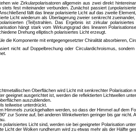
stehen wie
Zirkularpolarisatoren allgemein aus zwei direkt hinterei
rn stets fest miteinander verbunden. Zunächst passiert (unpolarisiertes)
nschließend fällt das linear polarisierte Licht auf das zweite Eleme
erte Licht wiederum als Überlagerung zweier senkrecht zueinander, li
isierten (Teil)strahlen. Das Ergebnis ist zirkular polarisierte
olarisation hängt stark vom Wirkungsgrad des linearen Polarisation
iedene Drehung elliptisch polarisiertes Licht erzeugt.
le die Komponente mit entgegengesetzter Chiralität absorbieren,
Cir
siert nicht auf Doppelbrechung oder Circulardichroismus, sondern 
net.
htmetallischen Oberflächen wird Licht mit senkrechter Polarisation m
ter geeignet ausgerichtet ist, werden die reflektierten Lichtwellen unt
roberflächen auszublenden.
s teilweise unterdrückt.
s hellen Himmels zurückgehalten werden, so dass der Himmel auf dem Fo
90° zur Sonne auf, bei anderen Winkelwerten geringer bis gar nicht. 
au.
 polarisiertes Licht sind, werden sie bei geeigneter Polarisation unte
ierte Licht der Wolken rundherum wird zu etwas mehr als der Hälfte g