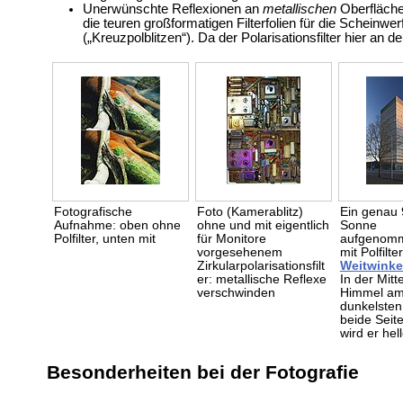
Unerwünschte Reflexionen an
metallischen
Oberfläche
die teuren großformatigen Filterfolien für die Scheinwe
(„Kreuzpolblitzen“). Da der Polarisationsfilter hier an 
Fotografische
Foto (Kamerablitz)
Ein genau 
Aufnahme: oben ohne
ohne und mit eigentlich
Sonne
Polfilter, unten mit
für Monitore
aufgenomm
vorgesehenem
mit Polfilte
Zirkularpolarisationsfilt
Weitwinke
er: metallische Reflexe
In der Mitte
verschwinden
Himmel a
dunkelsten
beide Seit
wird er hel
Besonderheiten bei der Fotografie