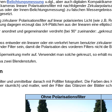
nnen-
Belichtungsmessung
u.dgl., aber auch digitalen
Kompaktkameras
meras lineare Polarisationsfilter mit nachfolgender Zirkularpolaris
us oder der Innen-Belichtungsmessung) zu falschen Messergebnisse
gesetzt.
rkularer Polarisationsfilter auf linear polarisiertes Licht (wie z.B.
tung dagegen erzeugt das λ/4-Plättchen aus der linearen eine elliptisc
er anordnet und gegeneinander verdreht (bei 90° zueinander: „gekreuz
uss entweder ein linearer oder ein verkehrt herum benutzter zirkularer
render Filter sein, damit die Polarisation des vorderen Filters nicht di
e Sperrwirkung mehr auf. Verwendet man solche gekreuzt, so erhält m
twa zwei Blendenstufen.
n
lter und unmittelbar danach mit Polfilter fotografiert. Die Farben d
niger räumlich) und matter, weil der Filter das Glänzen der Blätter
Ohne Polarisationsfilter