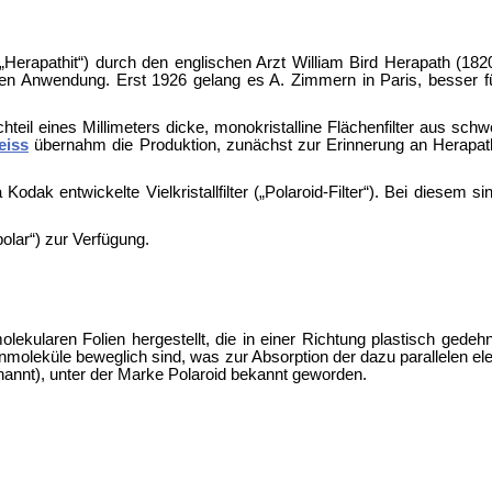
„
Herapathit“) durch den englischen Arzt William Bird Herapath (18
hen Anwendung. Erst 1926 gelang es A. Zimmern in Paris, besser f
teil eines Millimeters dicke, monokristalline Flächenfilter aus sch
eiss
übernahm die Produktion, zunächst zur Erinnerung an Herapat
a
Kodak entwickelte Vielkristallfilter („Polaroid-Filter“). Bei diesem s
polar“) zur Verfügung.
ekularen Folien hergestellt, die in einer Richtung plastisch gedeh
ttenmoleküle beweglich sind, was zur Absorption der dazu parallelen e
enannt), unter der Marke
Polaroid bekannt geworden.