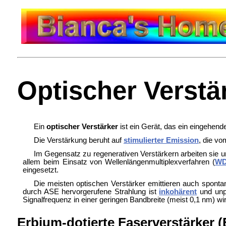
Optischer Verstä
Ein
optischer Verstärker
ist ein Gerät, das ein eingehen
Die Verstärkung beruht auf
stimulierter Emission
, die vo
Im Gegensatz zu regenerativen Verstärkern arbeiten sie 
allem beim Einsatz von Wellenlängenmultiplexverfahren (
W
eingesetzt.
Die meisten optischen Verstärker emittieren auch spont
durch ASE hervorgerufene Strahlung ist
inkohärent
und unpo
Signalfrequenz in einer geringen Bandbreite (meist 0,1 nm) w
Erbium-dotierte Faserverstärker 