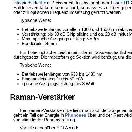
Integrierbarkeit ein Preisvorteil. In abstimmbaren Laser
ITL
Halbleiterverstärkern sehr schnell, so dass es zu einer ge
oder zur optischen Frequenzumsetzung genutzt werden.
Typische Werte:
Betriebswellenlänge: vor allem 1300 und 1500 nm (akti
Verstärkung: bis 30 dB Chip alleine und ca. 20 dB inklusi
Max. optische Ausgangsleistung: 5 dBm
Bandbreite: 25 nm
Für hohe optische Leistungen, die im wissenschaftlichen
durchgesetzt. Die trapezförmige Sektion wird benötigt, um die 
Typische Werte:
Betriebswellenlänge: von 633 bis 1480 nm
Eingangsleistung: 10 bis 50 mW
optische Ausgangsleistung: bis 3 Watt
Raman-Verstärker
Bei Raman-Verstärkern bedient man sich der so genann
geht ein Teil der Energie in
Phononen
über und der Rest wird 
von
stimulierter Ramanstreuung.
Vorteile gegenüber EDFA sind: