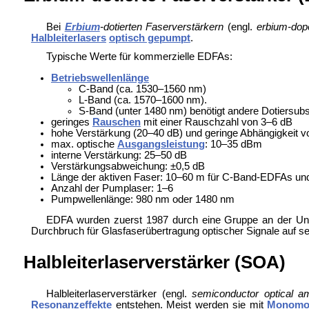
Bei
Erbium
-dotierten Faserverstärkern
(engl.
erbium-dope
Halbleiterlasers
optisch gepumpt
.
Typische Werte für kommerzielle EDFAs:
Betriebswellenlänge
C-Band (ca. 1530–1560 nm)
L-Band (ca. 1570–1600 nm).
S-Band (unter 1480 nm) benötigt andere Dotiersub
geringes
Rauschen
mit einer
Rauschzahl von 3–6 dB
hohe Verstärkung (20–40 dB) und geringe Abhängigkeit v
max. optische
Ausgangsleistung
: 10–35 dBm
interne Verstärkung: 25–50 dB
Verstärkungsabweichung: ±0,5 dB
Länge der aktiven Faser: 10–60 m für C-Band-EDFAs u
Anzahl der Pumplaser: 1–6
Pumpwellenlänge: 980 nm oder 1480 nm
EDFA wurden zuerst 1987 durch eine Gruppe an der Un
Durchbruch für Glasfaserübertragung optischer Signale auf se
Halbleiterlaserverstärker (SOA)
Halbleiterlaserverstärker (engl.
semiconductor optical amp
Resonanzeffekte
entstehen. Meist werden sie mit
Monomo