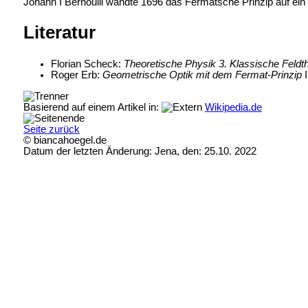
Johann I Bernoulli wandte 1696 das Fermatsche Prinzip auf ein
Literatur
Florian Scheck:
Theoretische Physik 3. Klassische Feldt
Roger Erb:
Geometrische Optik mit dem Fermat-Prinzip
I
Basierend auf einem Artikel in:
Wikipedia.de
Seite zurück
© biancahoegel.de
Datum der letzten Änderung:
Jena, den: 25.10. 2022