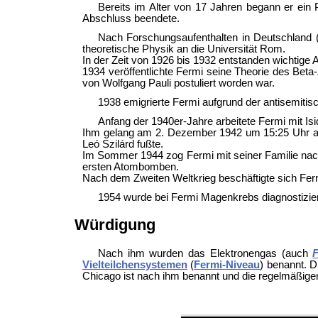
Bereits im Alter von 17 Jahren begann er ein
Abschluss beendete.
Nach Forschungsaufenthalten in Deutschland (
theoretische Physik an die Universität Rom.
In der Zeit von 1926 bis 1932 entstanden wichtige 
1934 veröffentlichte Fermi seine Theorie des Beta-Z
von Wolfgang Pauli postuliert worden war.
1938 emigrierte Fermi aufgrund der antisemitisc
Anfang der 1940er-Jahre arbeitete Fermi mit Is
Ihm gelang am 2. Dezember 1942 um 15:25 Uhr an de
Leó Szilárd fußte.
Im Sommer 1944 zog Fermi mit seiner Familie nac
ersten Atombomben.
Nach dem Zweiten Weltkrieg beschäftigte sich Fer
1954 wurde bei Fermi Magenkrebs diagnostizier
Würdigung
Nach ihm wurden das Elektronengas (auch
Vielteilchensystemen
(
Fermi-Niveau
) benannt. 
Chicago ist nach ihm benannt und die regelmäßig