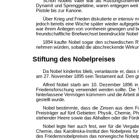
Schon Nobels Vater war als Rüstungsunterneh
Dynamit und Sprenggelatine, waren entgegen weit v
Pistole bis zur Kanone.
Über Krieg und Frieden diskutierte er intensiv 
jedoch bereits eine Woche später wieder aufgegebe
war ihrem Anliegen von vornherein gewogen und bew
freundschaftliche Briefwechsel beeindruckte Nobel
1894 kaufte Nobel sogar den schwedischen Rüs
nehmen würden, sobald die abschreckende Wirkung
Stiftung des Nobelpreises
Da Nobel kinderlos blieb, veranlasste er, dass
am 27. November 1895 sein Testament auf. Den grö
Alfred Nobel starb am 10. Dezember 1896 in S
Friedensforschung verwendet werden sollte. Die T
hinterlassene Vermögen kümmern und die Arbeit der
gestellt wurde.
Nobel bestimmte, dass die Zinsen aus dem Fond
Preisträger auf fünf Gebieten: Physik, Chemie, Ph
stehender Heere sowie das Abhalten oder die Förder
Nobel legte hier auch fest, wer für die Verga
Chemie, das Karolinska-Institut den Nobelpreis für
des Friedensnobelpreises das norwegische Nobel