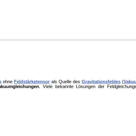
n
ohne
Feldstärketensor
als Quelle des
Gravitationsfeldes
(
Vaku
kuumgleichungen
. Viele bekannte Lösungen der Feldgleichung