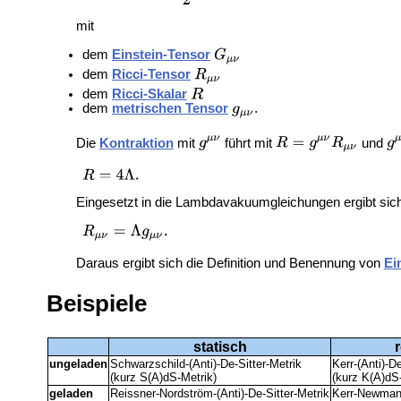
mit
dem
Einstein-Tensor
dem
Ricci-Tensor
dem
Ricci-Skalar
dem
metrischen Tensor
.
Die
Kontraktion
mit
führt mit
und
Eingesetzt in die Lambdavakuumgleichungen ergibt sich
Daraus ergibt sich die Definition und Benennung von
Ei
Beispiele
statisch
ungeladen
Schwarzschild-(Anti)-De-Sitter-Metrik
Kerr-(Anti)-D
(kurz S(A)dS-Metrik)
(kurz K(A)dS
geladen
Reissner-Nordström-(Anti)-De-Sitter-Metrik
Kerr-Newman-