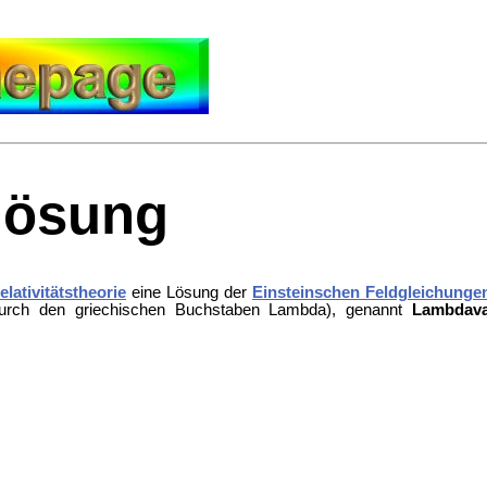
lösung
lativitätstheorie
eine Lösung der
Einsteinschen Feldgleichunge
durch den griechischen Buchstaben
Lambda), genannt
Lambdava