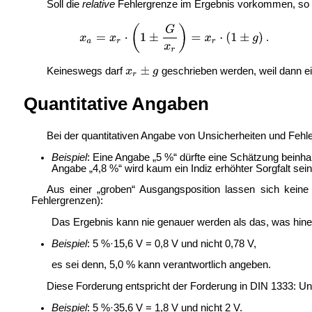
Soll die
relative
Fehlergrenze im Ergebnis vorkommen, so 
.
Keineswegs darf
geschrieben werden, weil dann ei
Quantitative Angaben
Bei der quantitativen Angabe von Unsicherheiten und Fehler
Beispiel
: Eine Angabe „5 %“ dürfte eine Schätzung beinh
Angabe „4,8 %“ wird kaum ein Indiz erhöhter Sorgfalt sein
Aus einer „groben“ Ausgangsposition lassen sich keine
Fehlergrenzen):
Das Ergebnis kann nie genauer werden als das, was hinein
Beispiel
: 5 %·15,6 V = 0,8 V und nicht 0,78 V,
es sei denn, 5,0 % kann verantwortlich angeben.
Diese Forderung entspricht der Forderung in
DIN 1333: Un
Beispiel
: 5 %·35,6 V = 1,8 V und nicht 2 V.