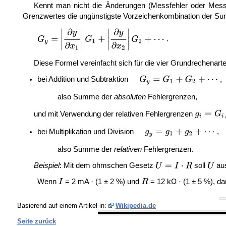
Kennt man nicht die Änderungen (Messfehler oder Mess
Grenzwertes die ungünstigste Vorzeichenkombination der S
.
Diese Formel vereinfacht sich für die vier Grundrechenart
bei Addition und Subtraktion
,
also Summe der
absoluten
Fehlergrenzen,
und mit Verwendung der relativen Fehlergrenzen
bei Multiplikation und Division
,
also Summe der
relativen
Fehlergrenzen.
Beispiel
: Mit dem ohmschen Gesetz
soll
au
Wenn
= 2 mA · (1 ± 2 %) und
= 12 kΩ · (1 ± 5 %), d
Basierend auf einem Artikel in:
Wikipedia.de
Seite zurück