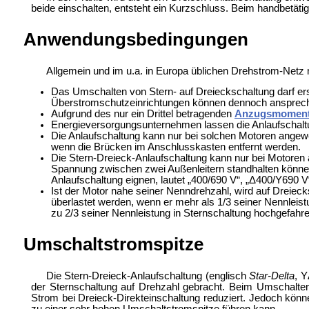
beide einschalten, entsteht ein Kurzschluss. Beim handbetätig
Anwendungsbedingungen
Allgemein und im u.a. in Europa üblichen Drehstrom-Netz
Das Umschalten von Stern- auf Dreieckschaltung darf er
Überstromschutzeinrichtungen können dennoch ansprec
Aufgrund des nur ein Drittel betragenden
Anzugsmomen
Energieversorgungsunternehmen lassen die Anlaufschaltu
Die Anlaufschaltung kann nur bei solchen Motoren angewen
wenn die Brücken im Anschlusskasten entfernt werden.
Die Stern-Dreieck-Anlaufschaltung kann nur bei Motore
Spannung zwischen zwei Außenleitern standhalten können
Anlaufschaltung eignen, lautet „400/690 V“, „Δ400/Y690 V
Ist der Motor nahe seiner Nenndrehzahl, wird auf Dreiecks
überlastet werden, wenn er mehr als 1/3 seiner Nennleis
zu 2/3 seiner Nennleistung in Sternschaltung hochgefah
Umschaltstromspitze
Die Stern-Dreieck-Anlaufschaltung (englisch
Star-Delta
, 
der Sternschaltung auf Drehzahl gebracht. Beim Umschalten 
Strom bei Dreieck-Direkteinschaltung reduziert. Jedoch kön