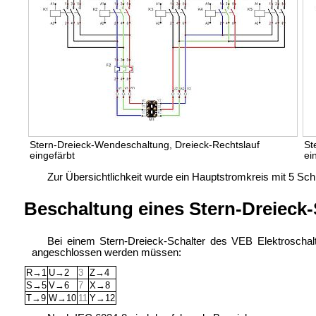
Stern-Dreieck-Wendeschaltung, Dreieck-Rechtslauf
St
eingefärbt
ei
Zur Übersichtlichkeit wurde ein Hauptstromkreis mit 5 Sc
Beschaltung eines Stern-Dreieck-
Bei einem Stern-Dreieck-Schalter des VEB Elektroschal
angeschlossen werden müssen:
R→1
U→2
3
Z→4
S→5
V→6
7
X→8
T→9
W→10
11
Y→12