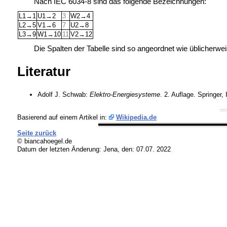
Nach IEC 6034-8 sind das folgende Bezeichnungen:
L1→1
U1→2
3
W2→4
L2→5
V1→6
7
U2→8
L3→9
W1→10
11
V2→12
Die Spalten der Tabelle sind so angeordnet wie üblicherw
Literatur
Adolf J. Schwab:
Elektro-Energiesysteme
. 2. Auflage. Springer
Basierend auf einem Artikel in:
Wikipedia.de
Seite zurück
© biancahoegel.de
Datum der letzten Änderung:
Jena, den: 07.07. 2022