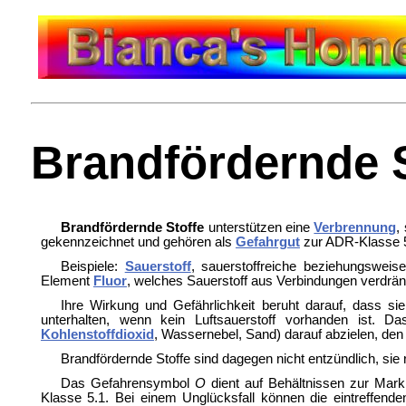
Brandfördernde S
Brandfördernde Stoffe
unterstützen eine
Verbrennung
,
gekennzeichnet und gehören als
Gefahrgut
zur ADR-Klasse 
Beispiele:
Sauerstoff
, sauerstoffreiche beziehungswei
Element
Fluor
, welches Sauerstoff aus Verbindungen verdrä
Ihre Wirkung und Gefährlichkeit beruht darauf, dass si
unterhalten, wenn kein Luftsauerstoff vorhanden ist. 
Kohlenstoffdioxid
, Wassernebel, Sand) darauf abzielen, den 
Brandfördernde Stoffe sind dagegen nicht entzündlich, sie 
Das
Gefahrensymbol
O
dient auf Behältnissen zur Mark
Klasse 5.1. Bei einem Unglücksfall können die eintreffende